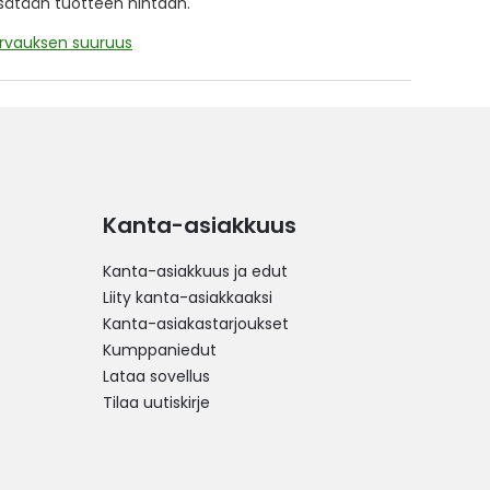
isätään tuotteen hintaan.
orvauksen suuruus
Kanta-asiakkuus
Kanta-asiakkuus ja edut
Liity kanta-asiakkaaksi
Kanta-asiakastarjoukset
Kumppaniedut
Lataa sovellus
Tilaa uutiskirje