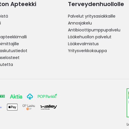
ston Apteekki
Terveydenhuollolle
istä
Palvelut yritysasiakkaille
i
Annosjakelu
Antibioottipumppupalvelu
pteekkimalli
Lääkehuollon palvelut
mittajille
Lääkevalmistus
 laskutustiedot
Yritysverkkokauppa
aselosteet
utetta
L