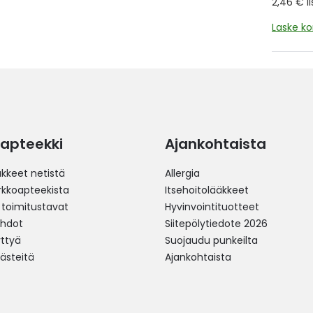
2,46 € l
Laske k
apteekki
Ajankohtaista
äkkeet netistä
Allergia
erkkoapteekista
Itsehoitolääkkeet
 toimitustavat
Hyvinvointituotteet
ehdot
Siitepölytiedote 2026
yttyä
Suojaudu punkeilta
västeitä
Ajankohtaista