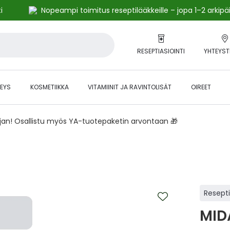
i
Nopeampi toimitus reseptilääkkeille – jopa 1–2 arkipä
RESEPTIASIOINTI
YHTEYST
EYS
KOSMETIIKKA
VITAMIINIT JA RAVINTOLISÄT
OIREET
ajan! Osallistu myös YA-tuotepaketin arvontaan 🎁
Resept
MID