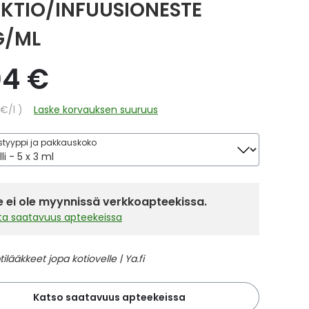
EKTIO/INFUUSIONESTE
/ML
04 €
hinta
 €
/l
Laske korvauksen suuruus
tyyppi ja pakkauskoko
 ei ole myynnissä verkkoapteekissa.
sta saatavuus apteekeissa
Katso saatavuus apteekeissa