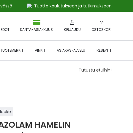
ivässä
Tuotto koulutukseen ja tutkimukseen
IEDOT
KANTA-ASIAKKUUS
KIRJAUDU
OSTOSKORI
TUOTEMERKIT
VINKIT
ASIAKASPALVELU
RESEPTIT
Tutustu etuihin!
ilääke
AZOLAM HAMELIN