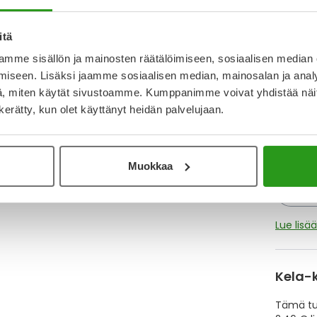
Varaa
itä
mme sisällön ja mainosten räätälöimiseen, sosiaalisen median
Katso k
iseen. Lisäksi jaamme sosiaalisen median, mainosalan ja analy
, miten käytät sivustoamme. Kumppanimme voivat yhdistää näitä t
n kerätty, kun olet käyttänyt heidän palvelujaan.
Y
Muistutt
tuotteet
Muokkaa
Lue lisä
Kela-
Tämä tuo