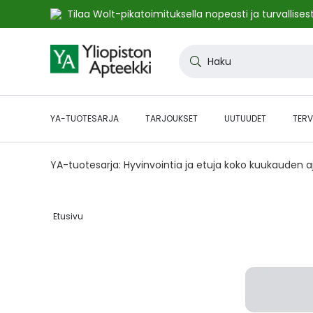
Tilaa Wolt-pikatoimituksella nopeasti ja turvallisest
Skip
to
Haku
Content
YA-TUOTESARJA
TARJOUKSET
UUTUUDET
TERV
YA-tuotesarja: Hyvinvointia ja etuja koko kuukauden 
Etusivu‎
Skip
to
the
end