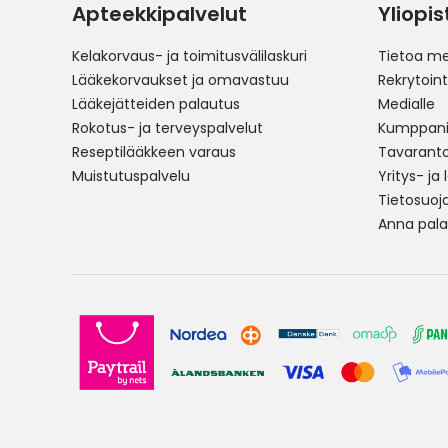
Apteekkipalvelut
Yliopi
Kelakorvaus- ja toimitusvälilaskuri
Tietoa me
Lääkekorvaukset ja omavastuu
Rekrytoint
Lääkejätteiden palautus
Medialle
Rokotus- ja terveyspalvelut
Kumppania
Reseptilääkkeen varaus
Tavarantoi
Muistutuspalvelu
Yritys- ja
Tietosuoj
Anna pala