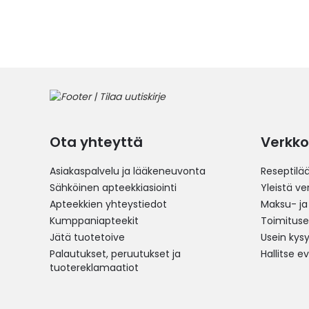
Ota yhteyttä
Verkko
Asiakaspalvelu ja lääkeneuvonta
Reseptilä
Sähköinen apteekkiasiointi
Yleistä v
Apteekkien yhteystiedot
Maksu- ja
Kumppaniapteekit
Toimitus
Jätä tuotetoive
Usein kys
Palautukset, peruutukset ja
Hallitse e
tuotereklamaatiot