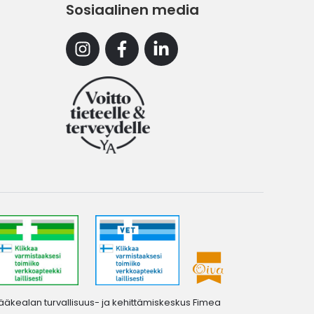
Sosiaalinen media
Instagram
Facebook
Linkedin
ääkealan turvallisuus- ja kehittämiskeskus Fimea