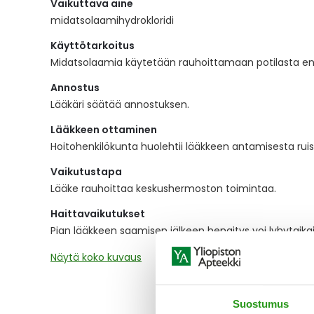
Vaikuttava aine
the
images
midatsolaamihydrokloridi
gallery
Käyttötarkoitus
Midatsolaamia käytetään rauhoittamaan potilasta enn
Annostus
Lääkäri säätää annostuksen.
Lääkkeen ottaminen
Hoitohenkilökunta huolehtii lääkkeen antamisesta rui
Vaikutustapa
Lääke rauhoittaa keskushermoston toimintaa.
Haittavaikutukset
Pian lääkkeen saamisen jälkeen hengitys voi lyhytaika
Näytä koko kuvaus
Suostumus