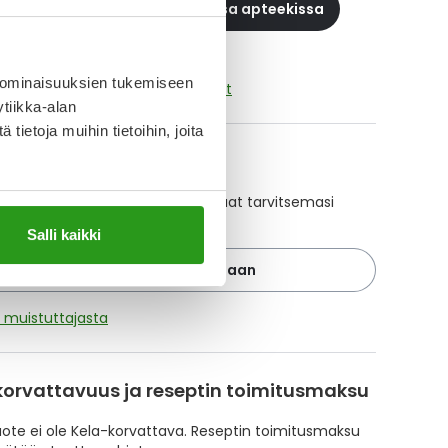
 reseptilääke apteekkiin, maksa apteekissa
 ominaisuuksien tukemiseen
aikki MIDAZOLAM HAMELIN-tuotteet
tiikka-alan
ietoja muihin tietoihin, joita
A-muistuttaja
ajan avulla pidät huolen, että tilaat tarvitsemasi
 ajoissa, eivätkä ne lopu kesken.
Salli kaikki
Lisää tuote muistuttajaan
ä muistuttajasta
korvattavuus ja reseptin toimitusmaksu
te ei ole Kela-korvattava. Reseptin toimitusmaksu