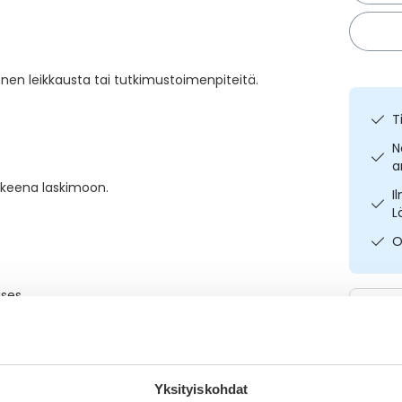
en leikkausta tai tutkimustoimenpiteitä.
T
N
a
skeena laskimoon.
I
L
O
ises
Yksityiskohdat