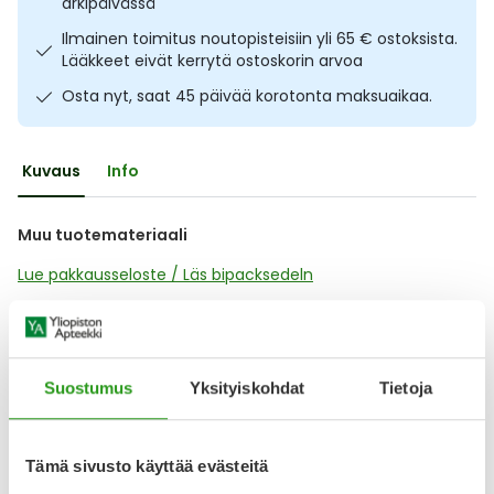
arkipäivässä
Ulkoilu
Vitamiinit
Syylät ja känsät
Ilmainen toimitus noutopisteisiin yli 65 € ostoksista.
Lääkkeet eivät kerrytä ostoskorin arvoa
Uni ja mieli
YA-tuotesarja
Täit
Osta nyt, saat 45 päivää korotonta maksuaikaa.
Vatsa
Ummetus
Kuvaus
Info
Yskä
Muu tuotemateriaali
Äänen käheys
Lue pakkausseloste / Läs bipacksedeln
Lääkkeillä ja reseptillä ostetuilla tuotteilla ei ole
Suostumus
Yksityiskohdat
Tietoja
palautusoikeutta.
Tämä sivusto käyttää evästeitä
Varaa reseptilääke apteekkiin, maksa apteekissa