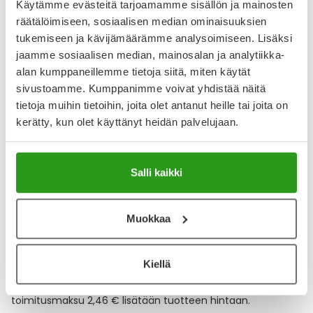
Käytämme evästeitä tarjoamamme sisällön ja mainosten
räätälöimiseen, sosiaalisen median ominaisuuksien
tukemiseen ja kävijämäärämme analysoimiseen. Lisäksi
Katso kaikki METRONIDAZOLE BRAUN-tuotteet
jaamme sosiaalisen median, mainosalan ja analytiikka-
alan kumppaneillemme tietoja siitä, miten käytät
sivustoamme. Kumppanimme voivat yhdistää näitä
YA-muistuttaja
tietoja muihin tietoihin, joita olet antanut heille tai joita on
kerätty, kun olet käyttänyt heidän palvelujaan.
Muistuttajan avulla pidät huolen, että tilaat tarvitsemasi
tuotteet ajoissa, eivätkä ne lopu kesken.
Salli kaikki
Lisää tuote muistuttajaan
Lue lisää muistuttajasta
Muokkaa
Kela-korvattavuus ja reseptin toimitusmaksu
Kiellä
Tämä tuote ei ole Kela-korvattava. Reseptin
toimitusmaksu 2,46 € lisätään tuotteen hintaan.