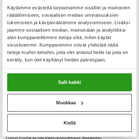
Käytämme evästeitä tarjoamamme sisällön ja mainosten
Varaa reseptilääke apteekkiin, maksa apteekissa
räätälöimiseen, sosiaalisen median ominaisuuksien
tukemiseen ja kävijämäärämme analysoimiseen. Lisäksi
jaamme sosiaalisen median, mainosalan ja analytiikka-
Katso kaikki METOJECT PEN-tuotteet
alan kumppaneillemme tietoja siitä, miten käytät
sivustoamme. Kumppanimme voivat yhdistää näitä
tietoja muihin tietoihin, joita olet antanut heille tai joita on
YA-muistuttaja
kerätty, kun olet käyttänyt heidän palvelujaan.
Muistuttajan avulla pidät huolen, että tilaat tarvitsemasi
tuotteet ajoissa, eivätkä ne lopu kesken.
Salli kaikki
Lisää tuote muistuttajaan
Muokkaa
Lue lisää muistuttajasta
Kiellä
Kela-korvattavuus ja reseptin toimitusmaksu
Tämä tuote ei ole Kela-korvattava. Reseptin