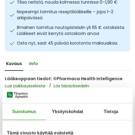
Tilaa netistä, nouda kolmessa tunnissa 0–1,90 €
Ulkoilu
Vitamiinit
Syylät ja känsät
Nopeampi toimitus reseptilääkkeille – jopa 1–2
arkipäivässä
Uni ja mieli
YA-tuotesarja
Täit
Ilmainen toimitus noutopisteisiin yli 65 € ostoksista.
Lääkkeet eivät kerrytä ostoskorin arvoa
Vatsa
Ummetus
Osta nyt, saat 45 päivää korotonta maksuaikaa.
Yskä
Kuvaus
Info
Äänen käheys
Lääkeoppaan tiedot: ©Pharmaca Health Intelligence
Lue pakkausseloste
Läs bipacksedeln
Lääkkeillä ja reseptillä ostetuilla tuotteilla ei ole
Suostumus
Yksityiskohdat
Tietoja
palautusoikeutta.
Tämä sivusto käyttää evästeitä