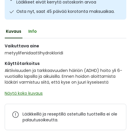
Lääkkeet eivät kerrytä ostoskorin arvoa
Ulkoilu
Vitamiinit
Syylät ja känsät
Osta nyt, saat 45 päivää korotonta maksuaikaa.
Uni ja mieli
YA-tuotesarja
Täit
Kuvaus
Info
Vatsa
Ummetus
Vaikuttava aine
metyylifenidaattihydrokloridi
Yskä
Käyttötarkoitus
Äänen käheys
Aktiivisuuden ja tarkkaavuuden häiriön (ADHD) hoito yli 6-
vuotiailla lapsilla ja aikuisilla. Ennen hoidon aloittamista
lääkäri varmistuu siitä, että kyse on juuri kyseisestä
Näytä koko kuvaus
Lääkkeillä ja reseptillä ostetuilla tuotteilla ei ole
palautusoikeutta.