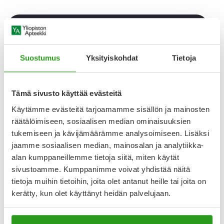
Varaa reseptilääke apteekkiin, maksa apteekissa
Suostumus
Yksityiskohdat
Tietoja
Katso kaikki METHYLPHENIDATE ORION-tuotteet
Tämä sivusto käyttää evästeitä
YA-muistuttaja
Käytämme evästeitä tarjoamamme sisällön ja mainosten
Muistuttajan avulla pidät huolen, että tilaat tarvitsemasi
räätälöimiseen, sosiaalisen median ominaisuuksien
tuotteet ajoissa, eivätkä ne lopu kesken.
tukemiseen ja kävijämäärämme analysoimiseen. Lisäksi
jaamme sosiaalisen median, mainosalan ja analytiikka-
Lisää tuote muistuttajaan
alan kumppaneillemme tietoja siitä, miten käytät
sivustoamme. Kumppanimme voivat yhdistää näitä
Lue lisää muistuttajasta
tietoja muihin tietoihin, joita olet antanut heille tai joita on
kerätty, kun olet käyttänyt heidän palvelujaan.
Kela-korvattavuus ja reseptin toimitusmaksu