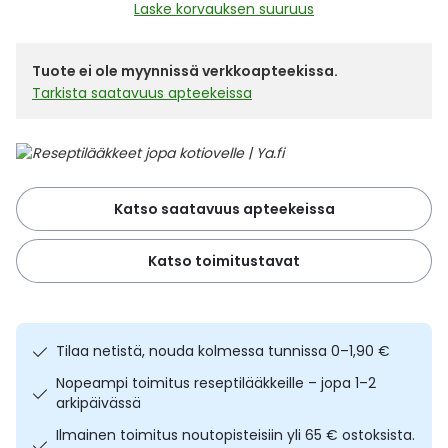
Yleis
Laske korvauksen suuruus
Lapset
Vartalon ihonhoito
Nesteytysvalmisteet
Kurkkukipu
Virts
Umme
Tuote ei ole myynnissä verkkoapteekissa.
Tarkista saatavuus apteekeissa
Matkailu
YA-tuotesarja
Omega-3 ja rasvahapot
Lihas- ja nivelkipu
Virts
Vitam
Raskaus, äitiys ja vauvan hoito
Proteiini ja muut lisäravinteet
Närästys
Silmät, korvat ja nenä
Rauta ja rautalisät
Peräpukamat
Katso saatavuus apteekeissa
Suunhoito
Ravitsemus
Päänsärky
Katso toimitustavat
Sydän ja verenkierto
Sinkki
Ripuli
Tilaa netistä, nouda kolmessa tunnissa 0–1,90 €
Testit, mittarit ja laitteet
Ubikinoni - koentsyymi Q10
Suun kuivuminen
Nopeampi toimitus reseptilääkkeille – jopa 1–2
arkipäivässä
Tupakoinnin lopettaminen
Urheilu ja tarvikkeet
Syyhy
Ilmainen toimitus noutopisteisiin yli 65 € ostoksista.