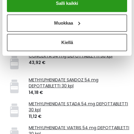
Salli kaikki
Tämä tuote ei ole Kela-korvattava. Reseptin
toimitusmaksu 2,46 € lisätään tuotteen hintaan.
Laske korvauksen suuruus
Muokkaa
Vastaavat tuotteet
Kiellä
CONCERTA 54 mg DEPOTTABLETTI 30 kpl
43,92 €
METHYLPHENIDATE SANDOZ 54 mg
DEPOTTABLETTI 30 kpl
14,18 €
METHYLPHENIDATE STADA 54 mg DEPOTTABLETTI
30 kpl
11,12 €
METHYLPHENIDATE VIATRIS 54 mg DEPOTTABLETTI
30 kpl