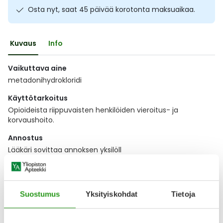
Osta nyt, saat 45 päivää korotonta maksuaikaa.
Ulkoilu
Vitamiinit
Syylät ja känsät
Uni ja mieli
YA-tuotesarja
Täit
Kuvaus
Info
Vatsa
Ummetus
Vaikuttava aine
metadonihydrokloridi
Yskä
Käyttötarkoitus
Opioideista riippuvaisten henkilöiden vieroitus- ja
Äänen käheys
korvaushoito.
Annostus
Lääkäri sovittaa annoksen yksilöll
Näytä koko kuvaus
Suostumus
Yksityiskohdat
Tietoja
Lääkkeillä ja reseptillä ostetuilla tuotteilla ei ole
palautusoikeutta.