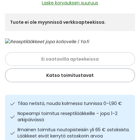
Yleis
Laske korvauksen suuruus
Lapset
Vartalon ihonhoito
Nesteytysvalmisteet
Kurkkukipu
Virts
Umme
Tuote ei ole myynnissä verkkoapteekissa.
Matkailu
YA-tuotesarja
Omega-3 ja rasvahapot
Lihas- ja nivelkipu
Virts
Vitam
Raskaus, äitiys ja vauvan hoito
Proteiini ja muut lisäravinteet
Närästys
Ei saatavilla apteekeissa
Silmät, korvat ja nenä
Rauta ja rautalisät
Peräpukamat
Katso toimitustavat
Suunhoito
Ravitsemus
Päänsärky
Sydän ja verenkierto
Sinkki
Ripuli
Tilaa netistä, nouda kolmessa tunnissa 0–1,90 €
Nopeampi toimitus reseptilääkkeille – jopa 1–2
Testit, mittarit ja laitteet
Ubikinoni - koentsyymi Q10
Suun kuivuminen
arkipäivässä
Ilmainen toimitus noutopisteisiin yli 65 € ostoksista.
Tupakoinnin lopettaminen
Urheilu ja tarvikkeet
Syyhy
Lääkkeet eivät kerrytä ostoskorin arvoa