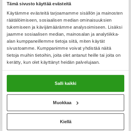
Tämä sivusto käyttää evästeitä
Käytämme evästeitä tarjoamamme sisällön ja mainosten
räätälöimiseen, sosiaalisen median ominaisuuksien
Varaa reseptilääke apteekkiin, maksa apteekissa
tukemiseen ja kävijämäärämme analysoimiseen. Lisäksi
jaamme sosiaalisen median, mainosalan ja analytiikka-
alan kumppaneillemme tietoja siitä, miten käytät
Katso kaikki METADON NORDIC DRUGS-tuotteet
sivustoamme. Kumppanimme voivat yhdistää näitä
tietoja muihin tietoihin, joita olet antanut heille tai joita on
kerätty, kun olet käyttänyt heidän palvelujaan.
YA-muistuttaja
Muistuttajan avulla pidät huolen, että tilaat tarvitsemasi
tuotteet ajoissa, eivätkä ne lopu kesken.
Salli kaikki
Lisää tuote muistuttajaan
Muokkaa
Lue lisää muistuttajasta
Kiellä
Kela-korvattavuus ja reseptin toimitusmaksu