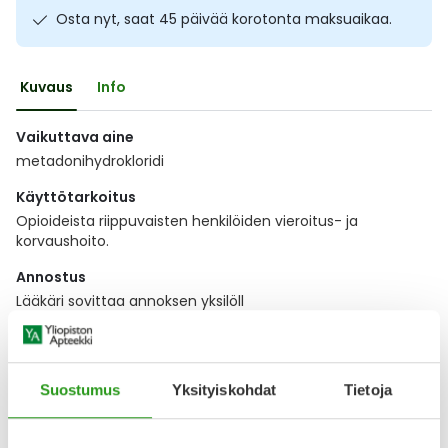
Osta nyt, saat 45 päivää korotonta maksuaikaa.
Ulkoilu
Vitamiinit
Syylät ja känsät
Uni ja mieli
YA-tuotesarja
Täit
Kuvaus
Info
Vatsa
Ummetus
Vaikuttava aine
metadonihydrokloridi
Yskä
Käyttötarkoitus
Opioideista riippuvaisten henkilöiden vieroitus- ja
Äänen käheys
korvaushoito.
Annostus
Lääkäri sovittaa annoksen yksilöll
Näytä koko kuvaus
Suostumus
Yksityiskohdat
Tietoja
Lääkkeillä ja reseptillä ostetuilla tuotteilla ei ole
palautusoikeutta.