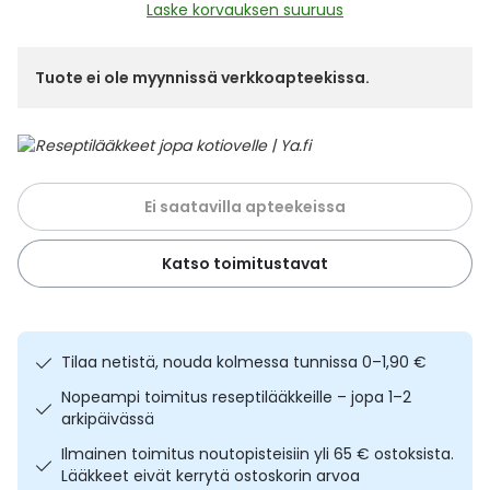
Yleis
Laske korvauksen suuruus
Lapset
Vartalon ihonhoito
Nesteytysvalmisteet
Kurkkukipu
Virts
Umme
Tuote ei ole myynnissä verkkoapteekissa.
Matkailu
YA-tuotesarja
Omega-3 ja rasvahapot
Lihas- ja nivelkipu
Virts
Vitam
Raskaus, äitiys ja vauvan hoito
Proteiini ja muut lisäravinteet
Närästys
Ei saatavilla apteekeissa
Silmät, korvat ja nenä
Rauta ja rautalisät
Peräpukamat
Katso toimitustavat
Suunhoito
Ravitsemus
Päänsärky
Sydän ja verenkierto
Sinkki
Ripuli
Tilaa netistä, nouda kolmessa tunnissa 0–1,90 €
Nopeampi toimitus reseptilääkkeille – jopa 1–2
Testit, mittarit ja laitteet
Ubikinoni - koentsyymi Q10
Suun kuivuminen
arkipäivässä
Ilmainen toimitus noutopisteisiin yli 65 € ostoksista.
Tupakoinnin lopettaminen
Urheilu ja tarvikkeet
Syyhy
Lääkkeet eivät kerrytä ostoskorin arvoa