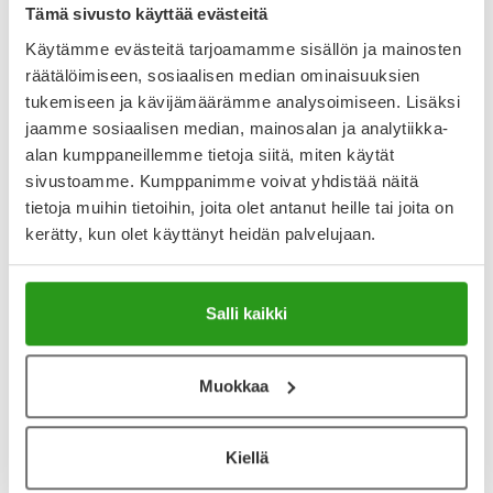
Tämä sivusto käyttää evästeitä
Käytämme evästeitä tarjoamamme sisällön ja mainosten
räätälöimiseen, sosiaalisen median ominaisuuksien
Varaa reseptilääke apteekkiin, maksa apteekissa
tukemiseen ja kävijämäärämme analysoimiseen. Lisäksi
jaamme sosiaalisen median, mainosalan ja analytiikka-
alan kumppaneillemme tietoja siitä, miten käytät
Katso kaikki METADON NORDIC DRUGS-tuotteet
sivustoamme. Kumppanimme voivat yhdistää näitä
tietoja muihin tietoihin, joita olet antanut heille tai joita on
kerätty, kun olet käyttänyt heidän palvelujaan.
YA-muistuttaja
Muistuttajan avulla pidät huolen, että tilaat tarvitsemasi
tuotteet ajoissa, eivätkä ne lopu kesken.
Salli kaikki
Lisää tuote muistuttajaan
Muokkaa
Lue lisää muistuttajasta
Kiellä
Kela-korvattavuus ja reseptin toimitusmaksu