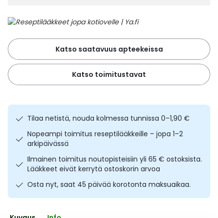
Ulkoilu
Vitamiinit
Syylät ja känsät
Uni ja mieli
YA-tuotesarja
Täit
Katso saatavuus apteekeissa
Vatsa
Ummetus
Katso toimitustavat
Yskä
Äänen käheys
Tilaa netistä, nouda kolmessa tunnissa 0–1,90 €
Nopeampi toimitus reseptilääkkeille – jopa 1–2
arkipäivässä
Ilmainen toimitus noutopisteisiin yli 65 € ostoksista.
Lääkkeet eivät kerrytä ostoskorin arvoa
Osta nyt, saat 45 päivää korotonta maksuaikaa.
Kuvaus
Info