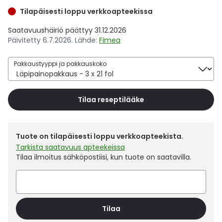
Yleis
Tilapäisesti loppu verkkoapteekissa
Lapset
Vartalon ihonhoito
Nesteytysvalmisteet
Kurkkukipu
Virts
Umme
Saatavuushäiriö päättyy 31.12.2026
Päivitetty 6.7.2026. Lähde:
Fimea
Matkailu
YA-tuotesarja
Omega-3 ja rasvahapot
Lihas- ja nivelkipu
Virts
Vitam
Pakkaustyyppi ja pakkauskoko
Raskaus, äitiys ja vauvan hoito
Proteiini ja muut lisäravinteet
Närästys
Tilaa reseptilääke
Silmät, korvat ja nenä
Rauta ja rautalisät
Peräpukamat
Suunhoito
Ravitsemus
Päänsärky
Tuote on tilapäisesti loppu verkkoapteekista.
Tarkista saatavuus apteekeissa
Sydän ja verenkierto
Sinkki
Ripuli
Tilaa ilmoitus sähköpostiisi, kun tuote on saatavilla.
Testit, mittarit ja laitteet
Ubikinoni - koentsyymi Q10
Suun kuivuminen
Tupakoinnin lopettaminen
Urheilu ja tarvikkeet
Syyhy
Tilaa