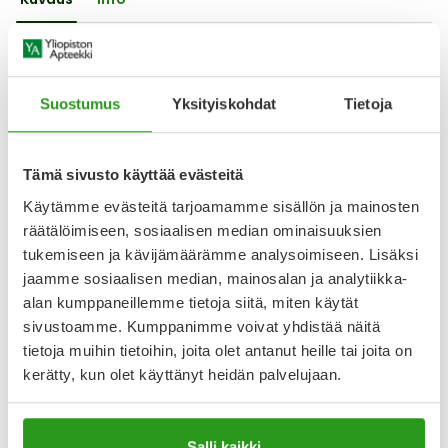
Lääkeoppaan tiedot: ©Pharmaca Health Intelligence
Lue pakkausseloste
Läs bipacksedeln
Suostumus
Yksityiskohdat
Tietoja
Lääkkeillä ja reseptillä ostetuilla tuotteilla ei ole
Tämä sivusto käyttää evästeitä
palautusoikeutta.
Käytämme evästeitä tarjoamamme sisällön ja mainosten
räätälöimiseen, sosiaalisen median ominaisuuksien
tukemiseen ja kävijämäärämme analysoimiseen. Lisäksi
Varaa reseptilääke apteekkiin, maksa apteekissa
jaamme sosiaalisen median, mainosalan ja analytiikka-
alan kumppaneillemme tietoja siitä, miten käytät
sivustoamme. Kumppanimme voivat yhdistää näitä
Katso kaikki MERCILON PARANOVA-tuotteet
tietoja muihin tietoihin, joita olet antanut heille tai joita on
kerätty, kun olet käyttänyt heidän palvelujaan.
YA-muistuttaja
Salli kaikki