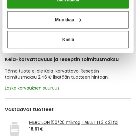
Muistuttajan avulla pidät huolen, että tilaat tarvitsemasi
tuotteet ajoissa, eivätkä ne lopu kesken.
Muokkaa
Lisää tuote muistuttajaan
Lue lisää muistuttajasta
Kiellä
Kela-korvattavuus ja reseptin toimitusmaksu
Tämä tuote ei ole Kela-korvattava. Reseptin
toimitusmaksu 2,46 € lisätään tuotteen hintaan.
Laske korvauksen suuruus
Vastaavat tuotteet
MERCILON 150/20 mikrog TABLETTI 3 x 21 fol
18,61 €