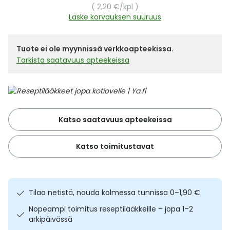
Yleis
Yksikköhinta
2,20 €
/kpl
Laske korvauksen suuruus
Lapset
Vartalon ihonhoito
Nesteytysvalmisteet
Kurkkukipu
Virts
Umme
Tuote ei ole myynnissä verkkoapteekissa.
Matkailu
YA-tuotesarja
Omega-3 ja rasvahapot
Lihas- ja nivelkipu
Virts
Vitam
Tarkista saatavuus apteekeissa
Raskaus, äitiys ja vauvan hoito
Proteiini ja muut lisäravinteet
Närästys
Silmät, korvat ja nenä
Rauta ja rautalisät
Peräpukamat
Katso saatavuus apteekeissa
Suunhoito
Ravitsemus
Päänsärky
Katso toimitustavat
Sydän ja verenkierto
Sinkki
Ripuli
Testit, mittarit ja laitteet
Ubikinoni - koentsyymi Q10
Suun kuivuminen
Tilaa netistä, nouda kolmessa tunnissa 0–1,90 €
Nopeampi toimitus reseptilääkkeille – jopa 1–2
Tupakoinnin lopettaminen
Urheilu ja tarvikkeet
Syyhy
arkipäivässä