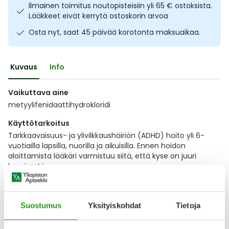
Ilmainen toimitus noutopisteisiin yli 65 € ostoksista.
Ulkoilu
Vitamiinit
Syylät ja känsät
Lääkkeet eivät kerrytä ostoskorin arvoa
Osta nyt, saat 45 päivää korotonta maksuaikaa.
Uni ja mieli
YA-tuotesarja
Täit
Vatsa
Ummetus
Kuvaus
Info
Vaikuttava aine
Yskä
metyylifenidaattihydrokloridi
Äänen käheys
Käyttötarkoitus
Tarkkaavaisuus- ja ylivilkkaushäiriön (ADHD) hoito yli 6-
vuotiailla lapsilla, nuorilla ja aikuisilla. Ennen hoidon
aloittamista lääkäri varmistuu siitä, että kyse on juuri
kyseisestä
Näytä koko kuvaus
Suostumus
Yksityiskohdat
Tietoja
Lääkkeillä ja reseptillä ostetuilla tuotteilla ei ole