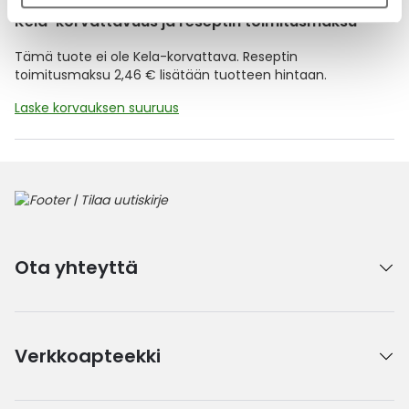
Kela-korvattavuus ja reseptin toimitusmaksu
Tämä tuote ei ole Kela-korvattava. Reseptin
toimitusmaksu 2,46 € lisätään tuotteen hintaan.
Laske korvauksen suuruus
Ota yhteyttä
Verkkoapteekki