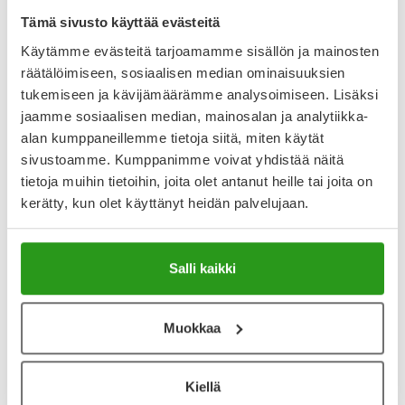
palautusoikeutta.
Tämä sivusto käyttää evästeitä
Käytämme evästeitä tarjoamamme sisällön ja mainosten
räätälöimiseen, sosiaalisen median ominaisuuksien
Varaa reseptilääke apteekkiin, maksa apteekissa
tukemiseen ja kävijämäärämme analysoimiseen. Lisäksi
jaamme sosiaalisen median, mainosalan ja analytiikka-
alan kumppaneillemme tietoja siitä, miten käytät
Katso kaikki MEDIKINET CR-tuotteet
sivustoamme. Kumppanimme voivat yhdistää näitä
tietoja muihin tietoihin, joita olet antanut heille tai joita on
kerätty, kun olet käyttänyt heidän palvelujaan.
YA-muistuttaja
Muistuttajan avulla pidät huolen, että tilaat tarvitsemasi
Salli kaikki
tuotteet ajoissa, eivätkä ne lopu kesken.
Lisää tuote muistuttajaan
Muokkaa
Lue lisää muistuttajasta
Kiellä