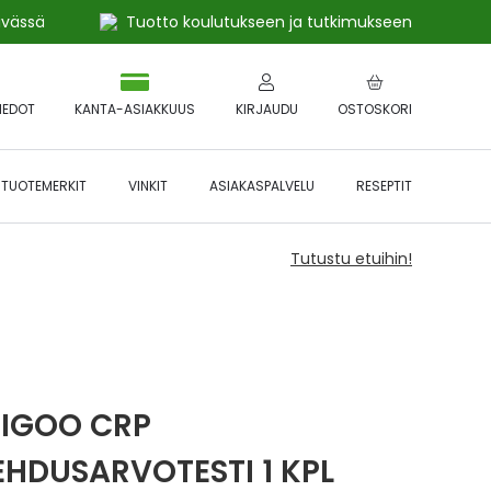
ivässä
Tuotto koulutukseen ja tutkimukseen
IEDOT
KANTA-ASIAKKUUS
KIRJAUDU
OSTOSKORI
TUOTEMERKIT
VINKIT
ASIAKASPALVELU
RESEPTIT
Tutustu etuihin!
IGOO CRP
EHDUSARVOTESTI 1 KPL