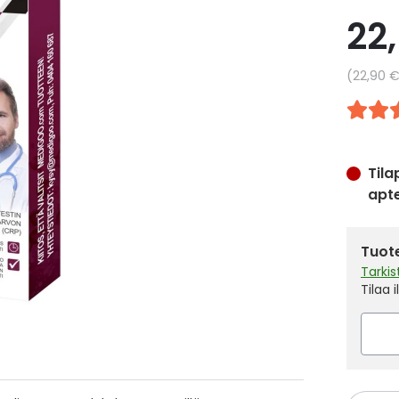
22
Yksikkö
22,90 
Tila
apt
Tuote
Tarki
Tilaa 