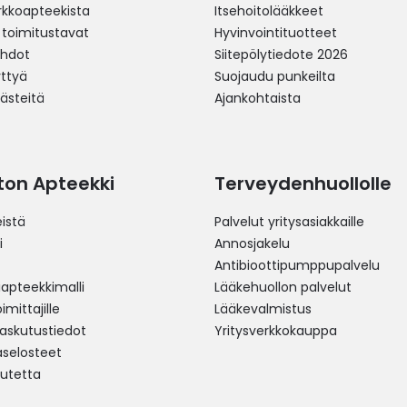
erkkoapteekista
Itsehoitolääkkeet
 toimitustavat
Hyvinvointituotteet
ehdot
Siitepölytiedote 2026
yttyä
Suojaudu punkeilta
västeitä
Ajankohtaista
ston Apteekki
Terveydenhuollolle
istä
Palvelut yritysasiakkaille
i
Annosjakelu
Antibioottipumppupalvelu
pteekkimalli
Lääkehuollon palvelut
mittajille
Lääkevalmistus
 laskutustiedot
Yritysverkkokauppa
aselosteet
utetta