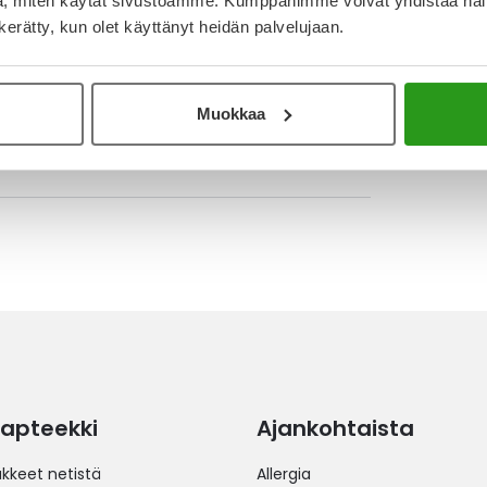
, miten käytät sivustoamme. Kumppanimme voivat yhdistää näitä t
15.2.2025
n kerätty, kun olet käyttänyt heidän palvelujaan.
kä tietoon tarpeesta mennä jatkotutkimuksiin!
rkkaa arvoa CRP:lle. Antaa kuitenkin ratkaisevan
kotutkimuksiin ja CRP:n ynnä muiden arvojen
Muokkaa
ti on tuotteen heikko lenkki, riittävää
ta heppoinen. Kokonaisuutena tuote on erittäin
apteekki
Ajankohtaista
äkkeet netistä
Allergia