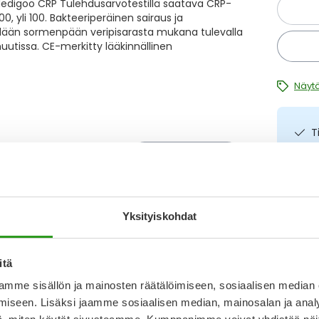
. Medigoo CRP Tulehdusarvotestillä saatava CRP-
 yli 100. Bakteeriperäinen sairaus ja
hdään sormenpään veripisarasta mukana tulevalla
uutissa. CE-merkitty lääkinnällinen
Näytä
T
N
Kirjoita arvostelu
a
I
L
14.3.2025
Yksityiskohdat
O
itä
mme sisällön ja mainosten räätälöimiseen, sosiaalisen median
Katso ka
iseen. Lisäksi jaamme sosiaalisen median, mainosalan ja analy