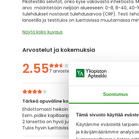
Pikatestillä selvität, onko kyse vakavasta infektiosta
the
arvo määritetään neljään alueeseen: 0-8, 8-40, 40-100,
images
tulehdukset nostavat tulehdusarvoa (CRP). Testi te
gallery
lansetilla ja testitulos on luettavissa muutamassa min
Näytä koko kuvaus
Arvostelut ja kokemuksia
2.55
7 arvostelua
Suostumus
Tärkeä apuväline kotidiagnistiikassa
Ehdottomasti heikoin lenkki on kapillaariputki.
Tämä sivusto käyttää eväste
Esim..pidike kapillaariputkessa voisi olla erivärinen.
2 lansettia on hyvä juttu. Eka pistos meni pieleen.
Käytämme evästeitä tarjoama
Tulos hyvin luettavissa .
ja kävijämäärämme analysoim