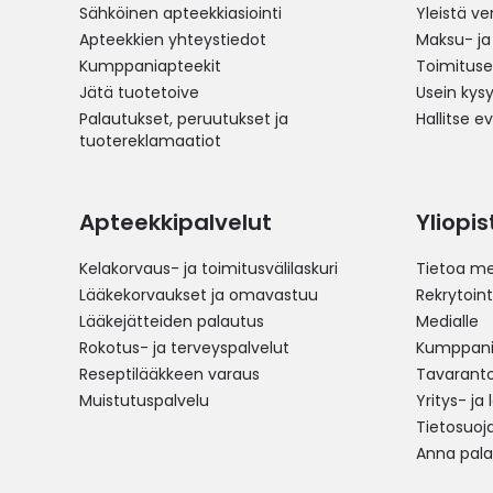
Sähköinen apteekkiasiointi
Yleistä v
Apteekkien yhteystiedot
Maksu- ja
Kumppaniapteekit
Toimitus
Jätä tuotetoive
Usein kys
Palautukset, peruutukset ja
Hallitse e
tuotereklamaatiot
Apteekkipalvelut
Yliopi
Kelakorvaus- ja toimitusvälilaskuri
Tietoa me
Lääkekorvaukset ja omavastuu
Rekrytoint
Lääkejätteiden palautus
Medialle
Rokotus- ja terveyspalvelut
Kumppania
Reseptilääkkeen varaus
Tavarantoi
Muistutuspalvelu
Yritys- ja
Tietosuoj
Anna pala