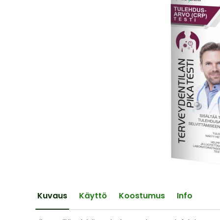
of
the
images
gallery
Skip
to
the
Kuvaus
Käyttö
Koostumus
Info
beginning
of