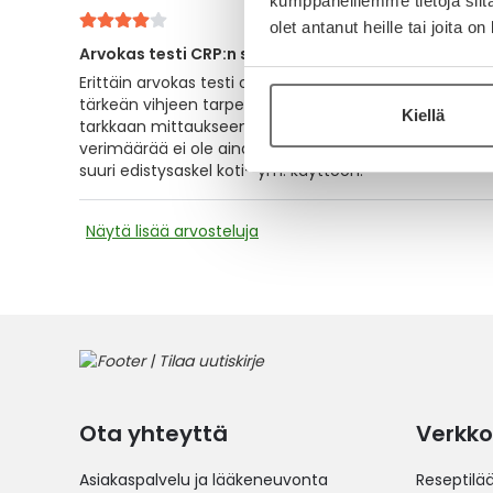
kumppaneillemme tietoja siitä
olet antanut heille tai joita o
Arvokas testi CRP:n suuruusluokan selvitykseen se
Erittäin arvokas testi olemassa, vaikka ei annakaan ta
tärkeän vihjeen tarpeesta saada potilas nopeasti jat
Kiellä
tarkkaan mittaukseen. Kapillaari-imuun perustuva pipet
verimäärää ei ole aina helppo saada ja se osa tuotet
suuri edistysaskel koti- ym. käyttöön.
Näytä lisää arvosteluja
Ota yhteyttä
Verkko
Asiakaspalvelu ja lääkeneuvonta
Reseptilä