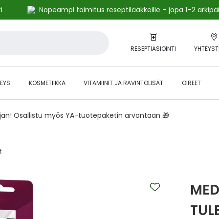
i
Nopeampi toimitus reseptilääkkeille – jopa 1–2 arkipä
RESEPTIASIOINTI
YHTEYST
EYS
KOSMETIIKKA
VITAMIINIT JA RAVINTOLISÄT
OIREET
ajan! Osallistu myös YA-tuotepaketin arvontaan 🎁
‎
MED
TUL