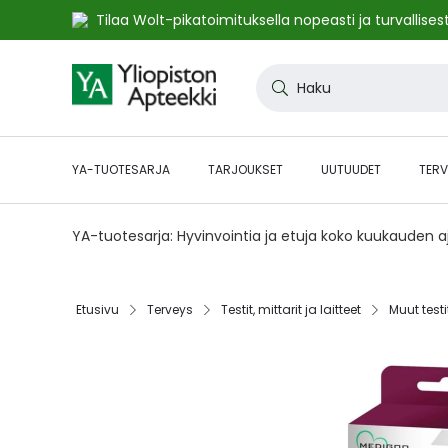
Tilaa Wolt-pikatoimituksella nopeasti ja turvallisest
Skip
to
Haku
Content
YA-TUOTESARJA
TARJOUKSET
UUTUUDET
TERV
YA-tuotesarja: Hyvinvointia ja etuja koko kuukauden 
Etusivu‎
Terveys‎
Testit, mittarit ja laitteet‎
Muut testit
Skip
to
the
end