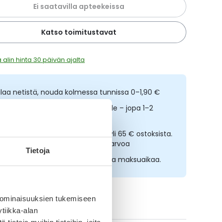
Ei saatavilla apteekeissa
Katso toimitustavat
 alin hinta 30 päivän ajalta
ilaa netistä, nouda kolmessa tunnissa 0–1,90 €
opeampi toimitus reseptilääkkeille – jopa 1–2
rkipäivässä
lmainen toimitus noutopisteisiin yli 65 € ostoksista.
ääkkeet eivät kerrytä ostoskorin arvoa
Tietoja
sta nyt, saat 45 päivää korotonta maksuaikaa.
 ominaisuuksien tukemiseen
ikki Medigoo-tuotteet
tiikka-alan