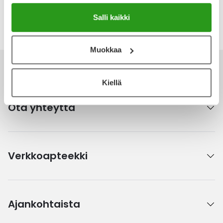
Salli kaikki
Katso kaikki Macrogol Ratiopharm-tuotteet
Muokkaa
Kiellä
Ota yhteyttä
Verkkoapteekki
Ajankohtaista