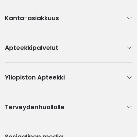
Kanta-asiakkuus
Apteekkipalvelut
Yliopiston Apteekki
Terveydenhuollolle
Sosiaalinen media