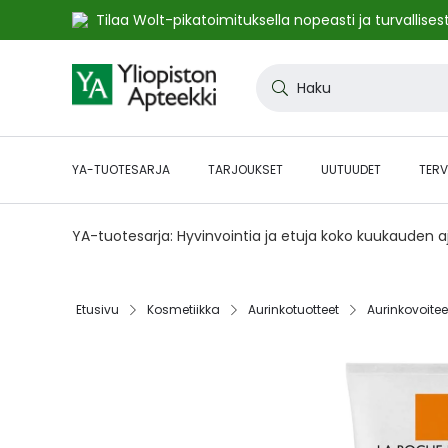
Tilaa Wolt-pikatoimituksella nopeasti ja turvallisest
Skip
to
Haku
Content
YA-TUOTESARJA
TARJOUKSET
UUTUUDET
TERV
YA-tuotesarja: Hyvinvointia ja etuja koko kuukauden 
Etusivu‎
Kosmetiikka‎
Aurinkotuotteet‎
Aurinkovoiteet
Skip
to
the
end