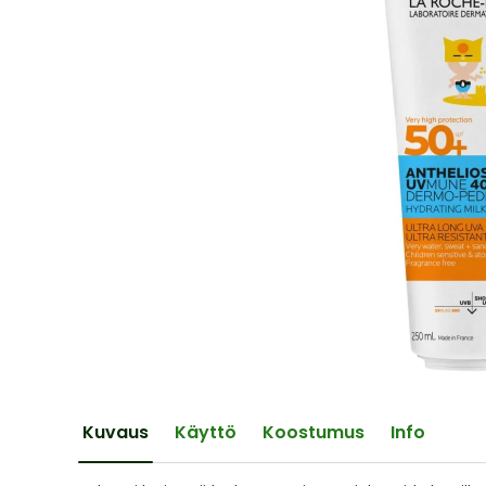
of
the
images
gallery
Skip
to
the
Kuvaus
Käyttö
Koostumus
Info
beginning
of