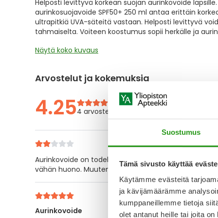
Helposti levittyvä korkean suojan aurinkovoide lapsil
the
aurinkosuojavoide SPF50+ 250 ml antaa erittäin korke
images
ultrapitkiä UVA-säteitä vastaan. Helposti levittyvä voide
gallery
tahmaiselta. Voiteen koostumus sopii herkälle ja auri
Näytä koko kuvaus
Arvostelut ja kokemuksia
4.25
4 arvostelua
Suostumus
Aurinkovoide on todella löysää, jonka vuoksi se meinaa
Tämä sivusto käyttää eväste
vähän huono. Muuten aurinkovoide toimii ihan hyvin.
Käytämme evästeitä tarjoama
ja kävijämäärämme analysoim
kumppaneillemme tietoja siitä
Aurinkovoide
olet antanut heille tai joita o