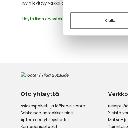
Hyvin levittyy vaikka onkin aika tuhtia. Pidän tuotteest
Näytä lisää arvosteluja
Kiellä
Ota yhteyttä
Verkko
Asiakaspalvelu ja lääkeneuvonta
Reseptilä
Sähköinen apteekkiasiointi
Yleistä v
Apteekkien yhteystiedot
Maksu- ja
Kumppaniapteekit
Toimitus