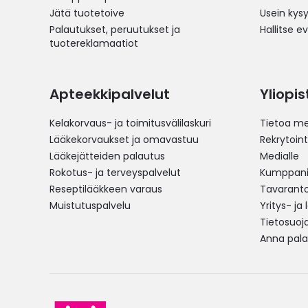
Jätä tuotetoive
Usein kys
Palautukset, peruutukset ja
Hallitse e
tuotereklamaatiot
Apteekkipalvelut
Yliopi
Kelakorvaus- ja toimitusvälilaskuri
Tietoa me
Lääkekorvaukset ja omavastuu
Rekrytoint
Lääkejätteiden palautus
Medialle
Rokotus- ja terveyspalvelut
Kumppania
Reseptilääkkeen varaus
Tavarantoi
Muistutuspalvelu
Yritys- ja
Tietosuoj
Anna pala