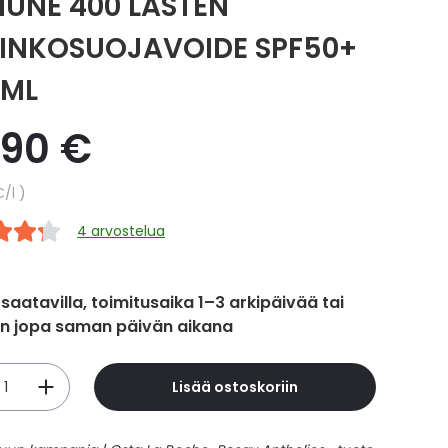
UNE 400 LASTEN
INKOSUOJAVOIDE SPF50+
 ML
,90 €
hinta
€
/l
4 arvostelua
 saatavilla, toimitusaika 1–3 arkipäivää tai
in jopa saman päivän aikana
Lisää ostoskoriin