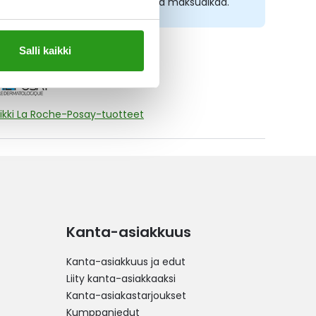
sta nyt, saat 45 päivää korotonta maksuaikaa.
Salli kaikki
ikki La Roche-Posay-tuotteet
Kanta-asiakkuus
Kanta-asiakkuus ja edut
Liity kanta-asiakkaaksi
Kanta-asiakastarjoukset
Kumppaniedut