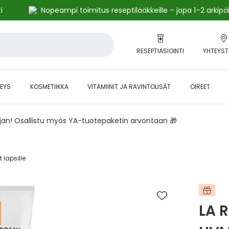
i
Nopeampi toimitus reseptilääkkeille – jopa 1–2 arkipä
RESEPTIASIOINTI
YHTEYST
EYS
KOSMETIIKKA
VITAMIINIT JA RAVINTOLISÄT
OIREET
ajan! Osallistu myös YA-tuotepaketin arvontaan 🎁
 lapsille‎
LA 