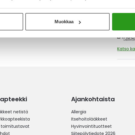
O
a.
Muokkaa
Katso ka
apteekki
Ajankohtaista
äkkeet netistä
Allergia
erkkoapteekista
Itsehoitolääkkeet
 toimitustavat
Hyvinvointituotteet
ehdot
Siitepölytiedote 2026