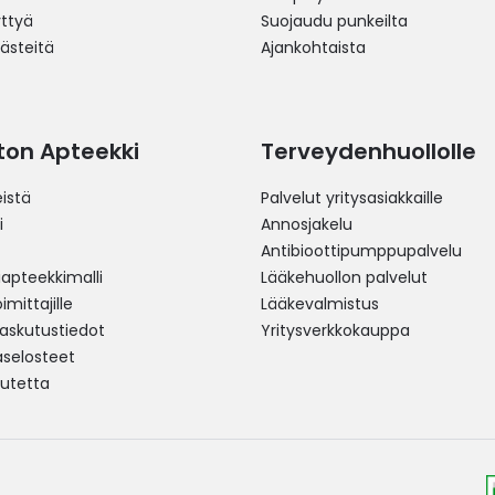
yttyä
Suojaudu punkeilta
västeitä
Ajankohtaista
ston Apteekki
Terveydenhuollolle
istä
Palvelut yritysasiakkaille
i
Annosjakelu
Antibioottipumppupalvelu
pteekkimalli
Lääkehuollon palvelut
mittajille
Lääkevalmistus
 laskutustiedot
Yritysverkkokauppa
aselosteet
utetta