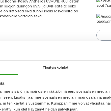
le. La Roche-Posay Anthelios UVMUNE 400 lasten
an suojan auringon UVA- ja UVB-säteitä sekä
 on riittoisaa eikä tunnu iholla rasvaiselta tai
nkoherkälle vartalon sekä
Kirjoita arvostelu
Näytä
Yksityiskohdat
28.6.2026
T
 valua purkista ulos itsekseen. Korkki on myös
itä
N
a
mme sisällön ja mainosten räätälöimiseen, sosiaalisen median
iseen. Lisäksi jaamme sosiaalisen median, mainosalan ja analy
I
2.4.2026
, miten käytät sivustoamme. Kumppanimme voivat yhdistää näitä t
L
n kerätty, kun olet käyttänyt heidän palvelujaan.