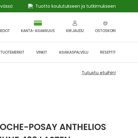
ivässä
Tuotto koulutukseen ja tutkimukseen
IEDOT
KANTA-ASIAKKUUS
KIRJAUDU
OSTOSKORI
TUOTEMERKIT
VINKIT
ASIAKASPALVELU
RESEPTIT
Tutustu etuihin!
ROCHE-POSAY ANTHELIOS