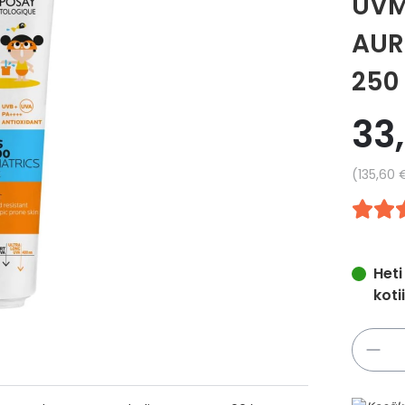
UVM
AUR
250
33
Yksikkö
135,60 
Heti
koti
Määrä