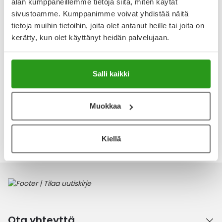
ainesosia, kuten niasiiniamidia, allantoiinia sekä B-, C- ja E-
alan kumppaneillemme tietoja siitä, miten käytät
vitamiineja. Suihke palauttaa ihon pH-arvon ja
sivustoamme. Kumppanimme voivat yhdistää näitä
tasapainottaa sen luonnollista suojakerrosta. Koostumus
tietoja muihin tietoihin, joita olet antanut heille tai joita on
kerätty, kun olet käyttänyt heidän palvelujaan.
Näytä koko kuvaus
Arvostelut ja kokemuksia
Tuotteella ei ole vielä yhtään arvostelua.
Salli kaikki
Kirjoita arvostelu
Muokkaa
Katso kaikki Löwengrip-tuotteet
Kiellä
Ota yhteyttä