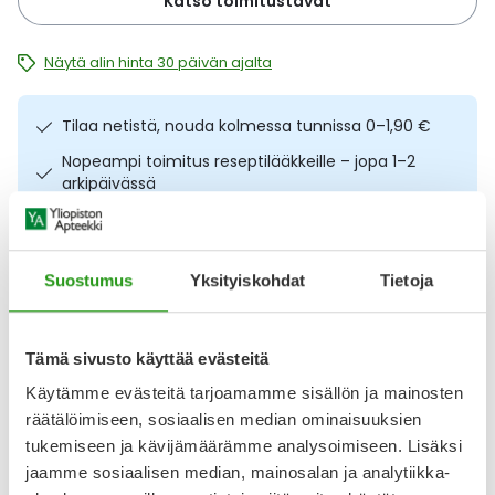
Katso toimitustavat
Ulkoilu
Vitamiinit
Syylät ja känsät
Näytä alin hinta 30 päivän ajalta
Uni ja mieli
YA-tuotesarja
Täit
Tilaa netistä, nouda kolmessa tunnissa 0–1,90 €
Vatsa
Ummetus
Nopeampi toimitus reseptilääkkeille – jopa 1–2
arkipäivässä
Yskä
Ilmainen toimitus noutopisteisiin yli 65 € ostoksista.
Lääkkeet eivät kerrytä ostoskorin arvoa
Äänen käheys
Osta nyt, saat 45 päivää korotonta maksuaikaa.
Suostumus
Yksityiskohdat
Tietoja
Kuvaus
Käyttö
Koostumus
Info
Tämä sivusto käyttää evästeitä
Käytämme evästeitä tarjoamamme sisällön ja mainosten
Hellävarainen ja kosteuttava kasvosuihke kaikille
räätälöimiseen, sosiaalisen median ominaisuuksien
ihotyypeille, myös herkälle iholle. Löwengrip Clean & Calm
tukemiseen ja kävijämäärämme analysoimiseen. Lisäksi
Facial Mist 100 ml kosteuttaa ihoa palauttaen sen
luonnollisen hehkun. Suihke sisältää runsaasti tehokkaita
jaamme sosiaalisen median, mainosalan ja analytiikka-