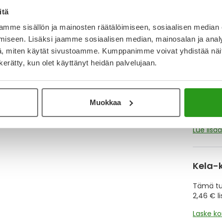
itä
Katso ka
mme sisällön ja mainosten räätälöimiseen, sosiaalisen median
iseen. Lisäksi jaamme sosiaalisen median, mainosalan ja analy
Y
, miten käytät sivustoamme. Kumppanimme voivat yhdistää näitä t
n kerätty, kun olet käyttänyt heidän palvelujaan.
Muistutt
tuotteet
Muokkaa
Lue lisä
Kela-
Tämä tuo
2,46 € l
Laske k