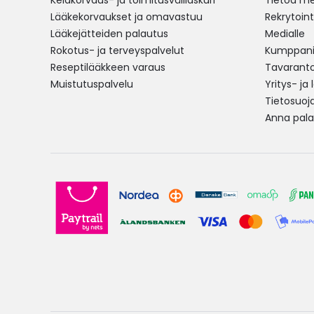
Kelakorvaus- ja toimitusvälilaskuri
Tietoa me
Lääkekorvaukset ja omavastuu
Rekrytoint
Lääkejätteiden palautus
Medialle
Rokotus- ja terveyspalvelut
Kumppania
Reseptilääkkeen varaus
Tavarantoi
Muistutuspalvelu
Yritys- ja
Tietosuoj
Anna pala