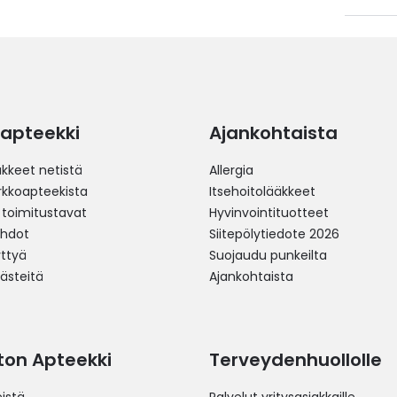
apteekki
Ajankohtaista
äkkeet netistä
Allergia
erkkoapteekista
Itsehoitolääkkeet
 toimitustavat
Hyvinvointituotteet
ehdot
Siitepölytiedote 2026
yttyä
Suojaudu punkeilta
västeitä
Ajankohtaista
ston Apteekki
Terveydenhuollolle