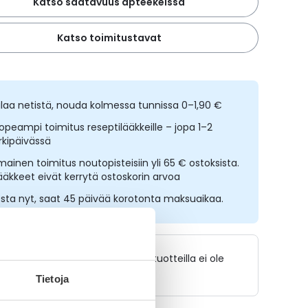
Katso saatavuus apteekeissa
Katso toimitustavat
ilaa netistä, nouda kolmessa tunnissa 0–1,90 €
opeampi toimitus reseptilääkkeille – jopa 1–2
rkipäivässä
lmainen toimitus noutopisteisiin yli 65 € ostoksista.
ääkkeet eivät kerrytä ostoskorin arvoa
sta nyt, saat 45 päivää korotonta maksuaikaa.
Lääkkeillä ja reseptillä ostetuilla tuotteilla ei ole
palautusoikeutta.
Tietoja