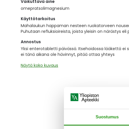
Vaikuttava aine
the
images
omepratsolimagnesium
gallery
Käyttötarkoitus
Mahalaukun happaman nesteen ruokatorveen nousemis
Puhutaan refluksioireista, joista yleisin on närästys el
Annostus
Yksi enterotabletti päivässä. Itsehoidossa lääkettä ei 
ei tänä aikana ole hävinnyt, pitää ottaa yhteys
Näytä koko kuvaus
Suostumus