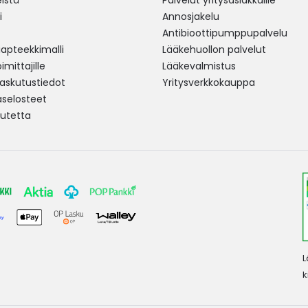
istä
Palvelut yritysasiakkaille
i
Annosjakelu
Antibioottipumppupalvelu
pteekkimalli
Lääkehuollon palvelut
mittajille
Lääkevalmistus
 laskutustiedot
Yritysverkkokauppa
aselosteet
utetta
L
k