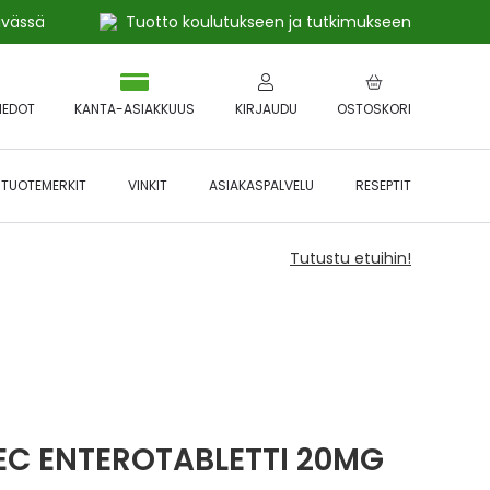
ivässä
Tuotto koulutukseen ja tutkimukseen
IEDOT
KANTA-ASIAKKUUS
KIRJAUDU
OSTOSKORI
TUOTEMERKIT
VINKIT
ASIAKASPALVELU
RESEPTIT
Tutustu etuihin!
EC ENTEROTABLETTI 20MG