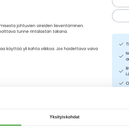
esta johtuvien oireiden lieventäminen.
i polttava tunne rintalastan takana.
T
saa käyttää yli kahta viikkoa. Jos hoidettava vaiva
N
a
I
L
O
Yksityiskohdat