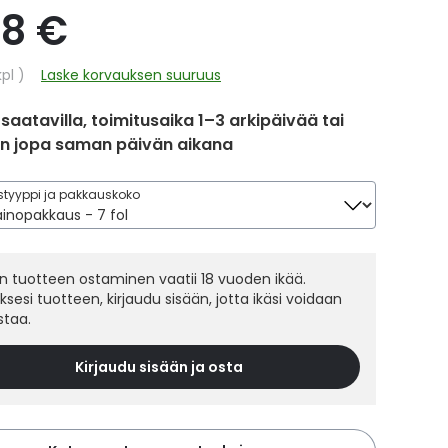
98 €
hinta
kpl
Laske korvauksen suuruus
 saatavilla, toimitusaika 1–3 arkipäivää tai
in jopa saman päivän aikana
tyyppi ja pakkauskoko
 tuotteen ostaminen vaatii 18 vuoden ikää.
sesi tuotteen, kirjaudu sisään, jotta ikäsi voidaan
staa.
Kirjaudu sisään ja osta