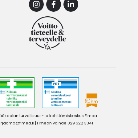
Instagram
Facebook
Linkedin
ääkealan turvallisuus- ja kehittämiskeskus Fimea
irjaamo@fimea.fi
| Fimean vaihde 029 522 3341