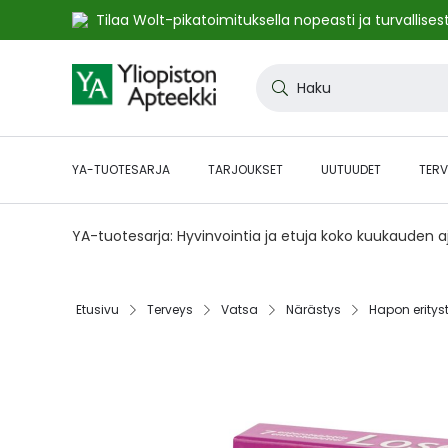
Tilaa Wolt-pikatoimituksella nopeasti ja turvallisest
Skip
to
Haku
Content
YA-TUOTESARJA
TARJOUKSET
UUTUUDET
TERV
YA-tuotesarja: Hyvinvointia ja etuja koko kuukauden 
Etusivu‎
Terveys‎
Vatsa‎
Närästys‎
Hapon erityst
Skip
to
the
end