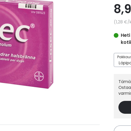
8,
Yksikkö
1,28 €
/
Heti
koti
Pakkaus
Tämän
Ostaak
varmi