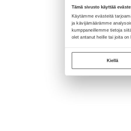
Tämä sivusto käyttää eväste
Käytämme evästeitä tarjoama
ja kävijämäärämme analysoim
kumppaneillemme tietoja siitä
olet antanut heille tai joita o
Kiellä