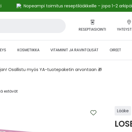
i
Nopeampi toimitus reseptilääkkeille – jopa 1–2 arkipä
RESEPTIASIOINTI
YHTEYST
EYS
KOSMETIIKKA
VITAMIINIT JA RAVINTOLISÄT
OIREET
ajan! Osallistu myös YA-tuotepaketin arvontaan 🎁
ä estävät‎
Lääke
LOS