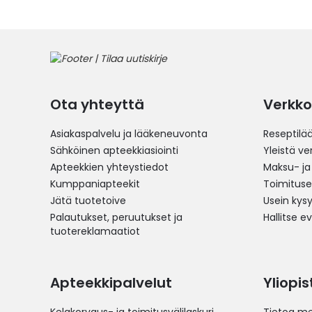
Ota yhteyttä
Verkko
Asiakaspalvelu ja lääkeneuvonta
Reseptilä
Sähköinen apteekkiasiointi
Yleistä v
Apteekkien yhteystiedot
Maksu- ja
Kumppaniapteekit
Toimitus
Jätä tuotetoive
Usein kys
Palautukset, peruutukset ja
Hallitse e
tuotereklamaatiot
Apteekkipalvelut
Yliopi