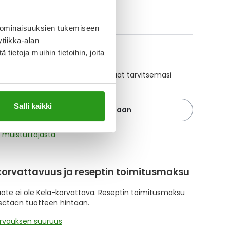
ikki Losec-tuotteet
 ominaisuuksien tukemiseen
tiikka-alan
A-muistuttaja
ietoja muihin tietoihin, joita
ajan avulla pidät huolen, että tilaat tarvitsemasi
 ajoissa, eivätkä ne lopu kesken.
Salli kaikki
Lisää tuote muistuttajaan
ä muistuttajasta
korvattavuus ja reseptin toimitusmaksu
te ei ole Kela-korvattava. Reseptin toimitusmaksu
isätään tuotteen hintaan.
orvauksen suuruus