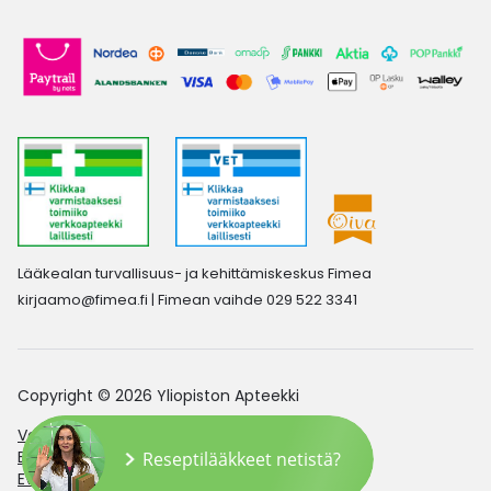
Lääkealan turvallisuus- ja kehittämiskeskus Fimea
kirjaamo@fimea.fi
| Fimean vaihde 029 522 3341
Copyright © 2026 Yliopiston Apteekki
Verkkoapteekin saavutettavuusseloste
Evästeasetukset
Reseptilääkkeet netistä?
Evästekäytäntö