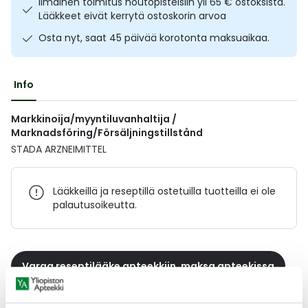
Ilmainen toimitus noutopisteisiin yli 65 € ostoksista.
Ulkoilu
Vitamiinit
Syylät ja känsät
Lääkkeet eivät kerrytä ostoskorin arvoa
Osta nyt, saat 45 päivää korotonta maksuaikaa.
Uni ja mieli
YA-tuotesarja
Täit
Info
Vatsa
Ummetus
Markkinoija/myyntiluvanhaltija /
Yskä
Marknadsföring/Försäljningstillstånd
STADA ARZNEIMITTEL
Äänen käheys
Lääkkeillä ja reseptillä ostetuilla tuotteilla ei ole
palautusoikeutta.
Varaa reseptilääke apteekkiin, maksa apteekissa