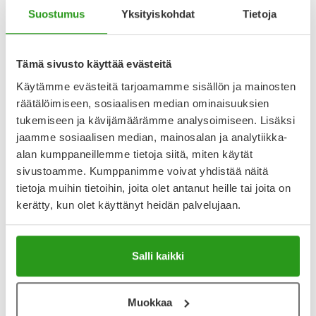
Katso kaikki LOSARTAN STADA-tuotteet
Suostumus
Yksityiskohdat
Tietoja
YA-muistuttaja
Tämä sivusto käyttää evästeitä
Käytämme evästeitä tarjoamamme sisällön ja mainosten
Muistuttajan avulla pidät huolen, että tilaat tarvitsemasi
räätälöimiseen, sosiaalisen median ominaisuuksien
tuotteet ajoissa, eivätkä ne lopu kesken.
tukemiseen ja kävijämäärämme analysoimiseen. Lisäksi
jaamme sosiaalisen median, mainosalan ja analytiikka-
Lisää tuote muistuttajaan
alan kumppaneillemme tietoja siitä, miten käytät
sivustoamme. Kumppanimme voivat yhdistää näitä
Lue lisää muistuttajasta
tietoja muihin tietoihin, joita olet antanut heille tai joita on
kerätty, kun olet käyttänyt heidän palvelujaan.
Kela-korvattavuus ja reseptin toimitusmaksu
Tämä tuote ei ole Kela-korvattava. Reseptin
Salli kaikki
toimitusmaksu 2,46 € lisätään tuotteen hintaan.
Laske korvauksen suuruus
Muokkaa