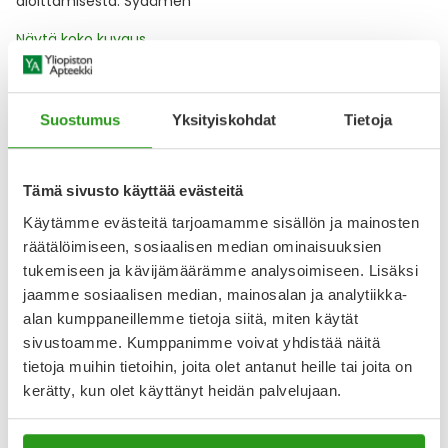
aloittamisesta. Sydämen
Näytä koko kuvaus
Lääkkeillä ja reseptillä ostetuilla tuotteilla ei ole
Suostumus
Yksityiskohdat
Tietoja
palautusoikeutta.
Tämä sivusto käyttää evästeitä
Varaa reseptilääke apteekkiin, maksa apteekissa
Käytämme evästeitä tarjoamamme sisällön ja mainosten
räätälöimiseen, sosiaalisen median ominaisuuksien
tukemiseen ja kävijämäärämme analysoimiseen. Lisäksi
jaamme sosiaalisen median, mainosalan ja analytiikka-
Katso kaikki LOSARTAN ORION-tuotteet
alan kumppaneillemme tietoja siitä, miten käytät
sivustoamme. Kumppanimme voivat yhdistää näitä
tietoja muihin tietoihin, joita olet antanut heille tai joita on
YA-muistuttaja
kerätty, kun olet käyttänyt heidän palvelujaan.
Muistuttajan avulla pidät huolen, että tilaat tarvitsemasi
tuotteet ajoissa, eivätkä ne lopu kesken.