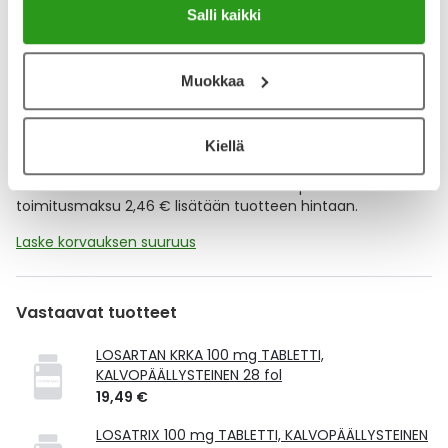
Salli kaikki
Lisää tuote muistuttajaan
Lue lisää muistuttajasta
Muokkaa
Kela-korvattavuus ja reseptin toimitusmaksu
Kiellä
Tämä tuote ei ole Kela-korvattava. Reseptin
toimitusmaksu 2,46 € lisätään tuotteen hintaan.
Laske korvauksen suuruus
Vastaavat tuotteet
LOSARTAN KRKA 100 mg TABLETTI,
KALVOPÄÄLLYSTEINEN 28 fol
19,49 €
LOSATRIX 100 mg TABLETTI, KALVOPÄÄLLYSTEINEN