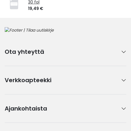
30 fol
19,49 €
Ota yhteyttä
Verkkoapteekki
Ajankohtaista