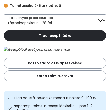
Yleis
Toimitusaika 2-5 arkipäivää
Lapset
Vartalon ihonhoito
Nesteytysvalmisteet
Kurkkukipu
Virts
Umme
Pakkaustyyppi ja pakkauskoko
Matkailu
YA-tuotesarja
Omega-3 ja rasvahapot
Lihas- ja nivelkipu
Virts
Vitam
Tilaa reseptilääke
Raskaus, äitiys ja vauvan hoito
Proteiini ja muut lisäravinteet
Närästys
Silmät, korvat ja nenä
Rauta ja rautalisät
Peräpukamat
Katso saatavuus apteekeissa
Suunhoito
Ravitsemus
Päänsärky
Katso toimitustavat
Sydän ja verenkierto
Sinkki
Ripuli
Testit, mittarit ja laitteet
Ubikinoni - koentsyymi Q10
Suun kuivuminen
Tilaa netistä, nouda kolmessa tunnissa 0–1,90 €
Tupakoinnin lopettaminen
Urheilu ja tarvikkeet
Syyhy
Nopeampi toimitus reseptilääkkeille – jopa 1–2