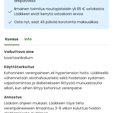
arkipäivässä
Ulkoilu
Vitamiinit
Syylät ja känsät
Ilmainen toimitus noutopisteisiin yli 65 € ostoksista.
Lääkkeet eivät kerrytä ostoskorin arvoa
Uni ja mieli
YA-tuotesarja
Täit
Osta nyt, saat 45 päivää korotonta maksuaikaa.
Vatsa
Ummetus
Kuvaus
Info
Yskä
Vaikuttava aine
losartaanikalium
Äänen käheys
Käyttötarkoitus
Kohonneen verenpaineen eli hypertension hoito. Lääkkeellä
vähennetään aivohalvausriskiä sekä hoidetaan sydämen
vajaatoimintaa ja diabetekseen liittyvää munuaistautia
silloin, kun siihen liittyy kohonnut verenpaine.
Annostus
Lääkärin ohjeen mukaan. Lääkkeen täysi teho
verenpaineeseen ilmaantuu 3-6 viikon kuluttua hoidon