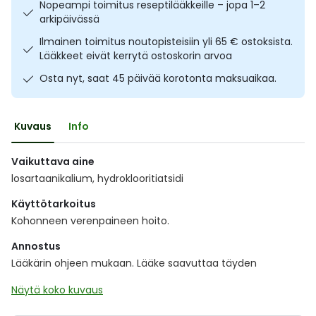
Nopeampi toimitus reseptilääkkeille – jopa 1–2
Ulkoilu
Vitamiinit
Syylät ja känsät
arkipäivässä
Ilmainen toimitus noutopisteisiin yli 65 € ostoksista.
Uni ja mieli
YA-tuotesarja
Täit
Lääkkeet eivät kerrytä ostoskorin arvoa
Osta nyt, saat 45 päivää korotonta maksuaikaa.
Vatsa
Ummetus
Kuvaus
Info
Yskä
Vaikuttava aine
Äänen käheys
losartaanikalium, hydroklooritiatsidi
Käyttötarkoitus
Kohonneen verenpaineen hoito.
Annostus
Lääkärin ohjeen mukaan. Lääke saavuttaa täyden
Näytä koko kuvaus