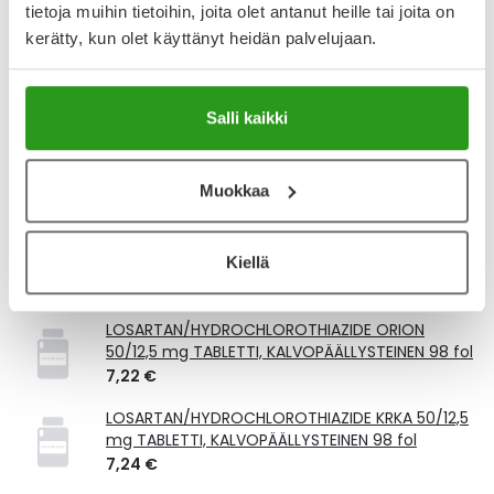
tietoja muihin tietoihin, joita olet antanut heille tai joita on
Lue lisää muistuttajasta
kerätty, kun olet käyttänyt heidän palvelujaan.
Kela-korvattavuus ja reseptin toimitusmaksu
Salli kaikki
Tämä tuote ei ole Kela-korvattava. Reseptin
toimitusmaksu 2,46 € lisätään tuotteen hintaan.
Muokkaa
Laske korvauksen suuruus
Kiellä
Vastaavat tuotteet
LOSARTAN/HYDROCHLOROTHIAZIDE ORION
50/12,5 mg TABLETTI, KALVOPÄÄLLYSTEINEN 98 fol
7,22 €
LOSARTAN/HYDROCHLOROTHIAZIDE KRKA 50/12,5
mg TABLETTI, KALVOPÄÄLLYSTEINEN 98 fol
7,24 €