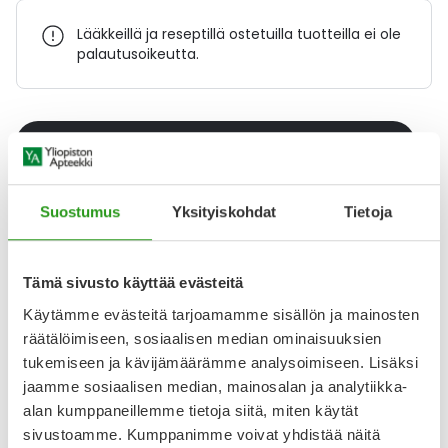
Lääkkeillä ja reseptillä ostetuilla tuotteilla ei ole
palautusoikeutta.
Varaa reseptilääke apteekkiin, maksa apteekissa
Suostumus
Yksityiskohdat
Tietoja
Katso kaikki LOSARTAN/HYDROCHLOROTHIAZIDE STADA-
tuotteet
Tämä sivusto käyttää evästeitä
YA-muistuttaja
Käytämme evästeitä tarjoamamme sisällön ja mainosten
räätälöimiseen, sosiaalisen median ominaisuuksien
Muistuttajan avulla pidät huolen, että tilaat tarvitsemasi
tukemiseen ja kävijämäärämme analysoimiseen. Lisäksi
tuotteet ajoissa, eivätkä ne lopu kesken.
jaamme sosiaalisen median, mainosalan ja analytiikka-
alan kumppaneillemme tietoja siitä, miten käytät
Lisää tuote muistuttajaan
sivustoamme. Kumppanimme voivat yhdistää näitä