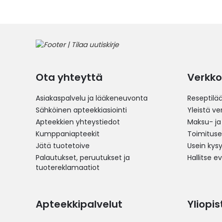
Ota yhteyttä
Verkko
Asiakaspalvelu ja lääkeneuvonta
Reseptilä
Sähköinen apteekkiasiointi
Yleistä v
Apteekkien yhteystiedot
Maksu- ja
Kumppaniapteekit
Toimitus
Jätä tuotetoive
Usein kys
Palautukset, peruutukset ja
Hallitse e
tuotereklamaatiot
Apteekkipalvelut
Yliopi