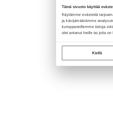
Tämä sivusto käyttää eväste
Käytämme evästeitä tarjoama
ja kävijämäärämme analysoim
kumppaneillemme tietoja siitä
olet antanut heille tai joita o
Kiellä