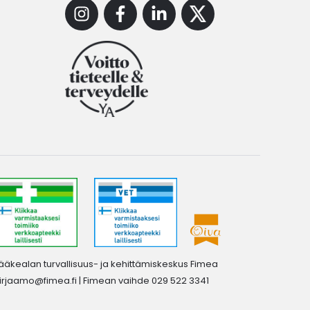
Instagram
Facebook
Linkedin
X
ääkealan turvallisuus- ja kehittämiskeskus Fimea
irjaamo@fimea.fi
| Fimean vaihde 029 522 3341