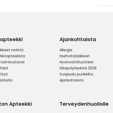
apteekki
Ajankohtaista
äkkeet netistä
Allergia
erkkoapteekista
Itsehoitolääkkeet
 toimitustavat
Hyvinvointituotteet
ehdot
Siitepölytiedote 2026
yttyä
Suojaudu punkeilta
västeitä
Ajankohtaista
ston Apteekki
Terveydenhuollolle