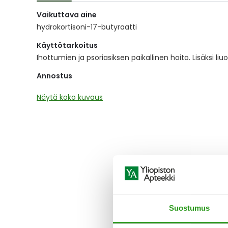
of
Vaikuttava aine
the
images
hydrokortisoni-17-butyraatti
gallery
Käyttötarkoitus
Ihottumien ja psoriasiksen paikallinen hoito. Lisäksi l
Annostus
Näytä koko kuvaus
Suostumus