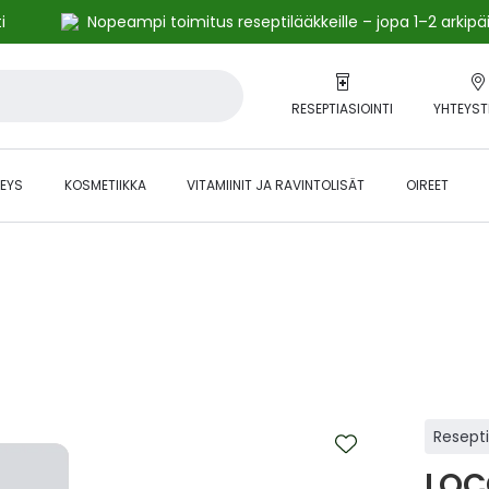
i
Nopeampi toimitus reseptilääkkeille – jopa 1–2 arkipä
RESEPTIASIOINTI
YHTEYST
EYS
KOSMETIIKKA
VITAMIINIT JA RAVINTOLISÄT
OIREET
alihintaiset tuotteet kanta-asiakkaille -24 % to klo 23.59 asti.
Resept
LOCO