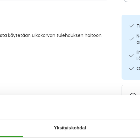
T
iuosta käytetään ulkokorvan tulehduksen hoitoon.
N
a
I
L
O
Varaa
Yksityiskohdat