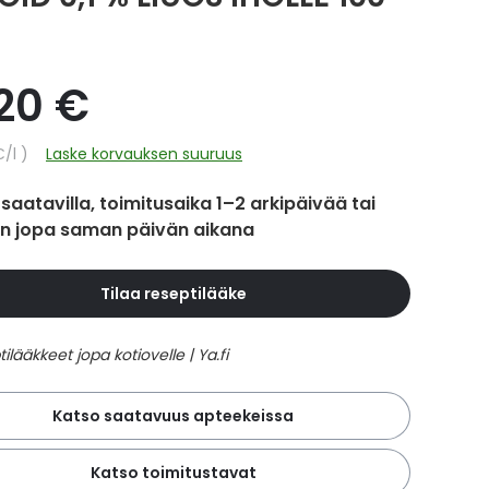
,20 €
hinta
€
/l
Laske korvauksen suuruus
 saatavilla, toimitusaika 1–2 arkipäivää tai
in jopa saman päivän aikana
Tilaa reseptilääke
Katso saatavuus apteekeissa
Katso toimitustavat