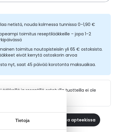
ilaa netistä, nouda kolmessa tunnissa 0–1,90 €
opeampi toimitus reseptilääkkeille – jopa 1–2
rkipäivässä
lmainen toimitus noutopisteisiin yli 65 € ostoksista.
ääkkeet eivät kerrytä ostoskorin arvoa
sta nyt, saat 45 päivää korotonta maksuaikaa.
Lääkkeillä ja reseptillä ostetuilla tuotteilla ei ole
palautusoikeutta.
 reseptilääke apteekkiin, maksa apteekissa
Tietoja