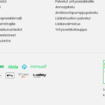
istä
Palvelut yritysasiakkaille
i
Annosjakelu
Antibioottipumppupalvelu
pteekkimalli
Lääkehuollon palvelut
mittajille
Lääkevalmistus
 laskutustiedot
Yritysverkkokauppa
aselosteet
utetta
L
k