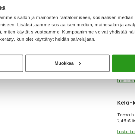
itä
Katso ka
mme sisällön ja mainosten räätälöimiseen, sosiaalisen median
iseen. Lisäksi jaamme sosiaalisen median, mainosalan ja analy
, miten käytät sivustoamme. Kumppanimme voivat yhdistää näitä t
Y
n kerätty, kun olet käyttänyt heidän palvelujaan.
Muistutt
tuotteet
Muokkaa
Lue lisä
Kela-
Tämä tuo
2,46 € l
Laske k