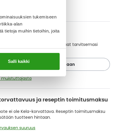
ikki LOCOID-tuotteet
 ominaisuuksien tukemiseen
tiikka-alan
ietoja muihin tietoihin, joita
A-muistuttaja
ajan avulla pidät huolen, että tilaat tarvitsemasi
 ajoissa, eivätkä ne lopu kesken.
Salli kaikki
Lisää tuote muistuttajaan
ä muistuttajasta
korvattavuus ja reseptin toimitusmaksu
te ei ole Kela-korvattava. Reseptin toimitusmaksu
isätään tuotteen hintaan.
orvauksen suuruus