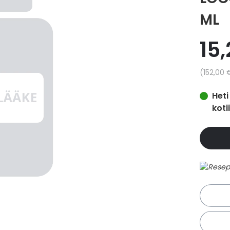
ML
15
Yksikkö
152,00 
Heti
koti