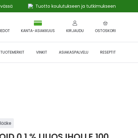
ivässä
Tuotto koulutukseen ja tutkimukseen
IEDOT
KANTA-ASIAKKUUS
KIRJAUDU
OSTOSKORI
TUOTEMERKIT
VINKIT
ASIAKASPALVELU
RESEPTIT
 🔥 *Katso tarkemmat ehdot
Hyödynnä
etu!
ilääke
ID 0,1 % LIUOS IHOLLE 100