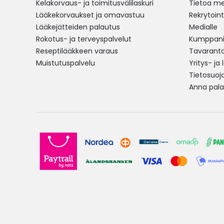
Kelakorvaus- ja toimitusvälilaskuri
Tietoa me
Lääkekorvaukset ja omavastuu
Rekrytoint
Lääkejätteiden palautus
Medialle
Rokotus- ja terveyspalvelut
Kumppania
Reseptilääkkeen varaus
Tavarantoi
Muistutuspalvelu
Yritys- ja
Tietosuoj
Anna pala