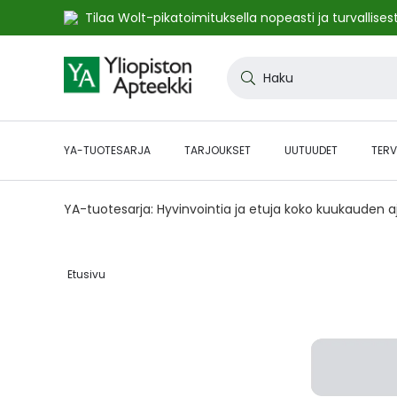
Tilaa Wolt-pikatoimituksella nopeasti ja turvallisest
Skip
to
Haku
Content
YA-TUOTESARJA
TARJOUKSET
UUTUUDET
TERV
YA-tuotesarja: Hyvinvointia ja etuja koko kuukauden 
Etusivu‎
Skip
to
the
end