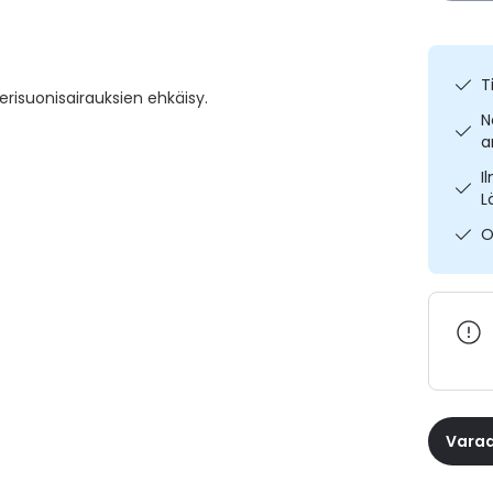
T
risuonisairauksien ehkäisy.
N
a
I
L
O
Varaa