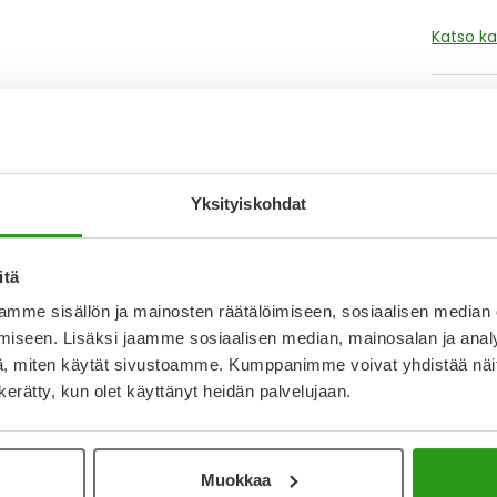
Katso ka
Y
Muistutt
tuotteet
Yksityiskohdat
itä
Lue lisä
mme sisällön ja mainosten räätälöimiseen, sosiaalisen median
iseen. Lisäksi jaamme sosiaalisen median, mainosalan ja analy
, miten käytät sivustoamme. Kumppanimme voivat yhdistää näitä t
Kela-
n kerätty, kun olet käyttänyt heidän palvelujaan.
Tämä tuo
2,46 € l
Laske k
Muokkaa