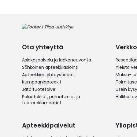
Ota yhteyttä
Verkko
Asiakaspalvelu ja lääkeneuvonta
Reseptilä
Sähköinen apteekkiasiointi
Yleistä v
Apteekkien yhteystiedot
Maksu- ja
Kumppaniapteekit
Toimitus
Jätä tuotetoive
Usein kys
Palautukset, peruutukset ja
Hallitse e
tuotereklamaatiot
Apteekkipalvelut
Yliopi