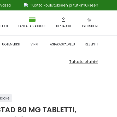
ivässä
Tuotto koulutukseen ja tutkimukseen
IEDOT
KANTA-ASIAKKUUS
KIRJAUDU
OSTOSKORI
TUOTEMERKIT
VINKIT
ASIAKASPALVELU
RESEPTIT
Tutustu etuihin!
ilääke
STAD 80 MG TABLETTI,