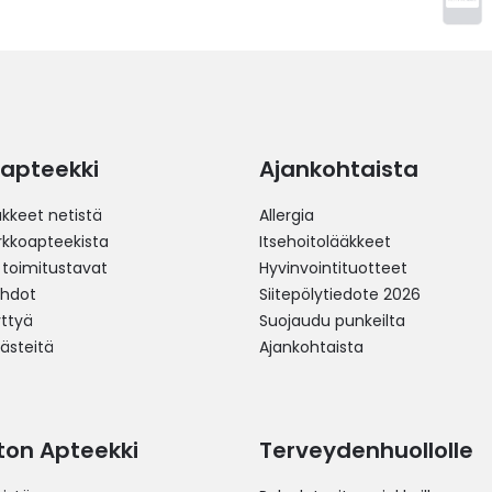
apteekki
Ajankohtaista
äkkeet netistä
Allergia
erkkoapteekista
Itsehoitolääkkeet
 toimitustavat
Hyvinvointituotteet
ehdot
Siitepölytiedote 2026
yttyä
Suojaudu punkeilta
västeitä
Ajankohtaista
ston Apteekki
Terveydenhuollolle