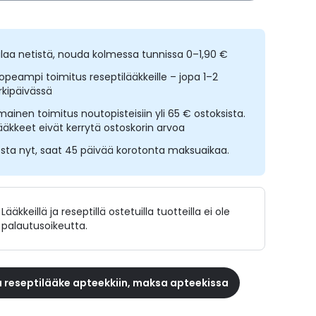
ilaa netistä, nouda kolmessa tunnissa 0–1,90 €
opeampi toimitus reseptilääkkeille – jopa 1–2
rkipäivässä
lmainen toimitus noutopisteisiin yli 65 € ostoksista.
ääkkeet eivät kerrytä ostoskorin arvoa
sta nyt, saat 45 päivää korotonta maksuaikaa.
Lääkkeillä ja reseptillä ostetuilla tuotteilla ei ole
palautusoikeutta.
 reseptilääke apteekkiin, maksa apteekissa