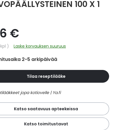
VOPÄÄLLYSTEINEN 100 X 1
46 €
hinta
/kpl
Laske korvauksen suuruus
itusaika 2-5 arkipäivää
Tilaa reseptilääke
Katso saatavuus apteekeissa
Katso toimitustavat