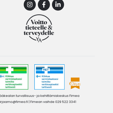
Instagram
Facebook
Linkedin
ääkealan turvallisuus- ja kehittämiskeskus Fimea
irjaamo@fimea.fi
| Fimean vaihde 029 522 3341