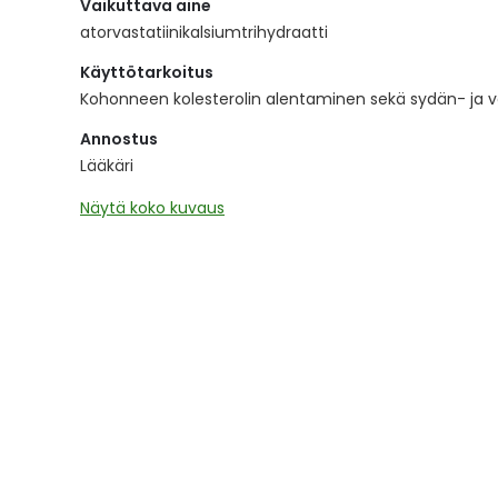
Vaikuttava aine
the
images
atorvastatiinikalsiumtrihydraatti
gallery
Käyttötarkoitus
Kohonneen kolesterolin alentaminen sekä sydän- ja ve
Annostus
Lääkäri
Näytä koko kuvaus