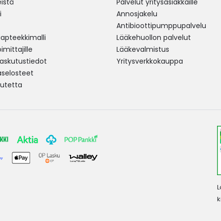
istä
Palvelut yritysasiakkaille
i
Annosjakelu
Antibioottipumppupalvelu
pteekkimalli
Lääkehuollon palvelut
mittajille
Lääkevalmistus
 laskutustiedot
Yritysverkkokauppa
aselosteet
utetta
L
k