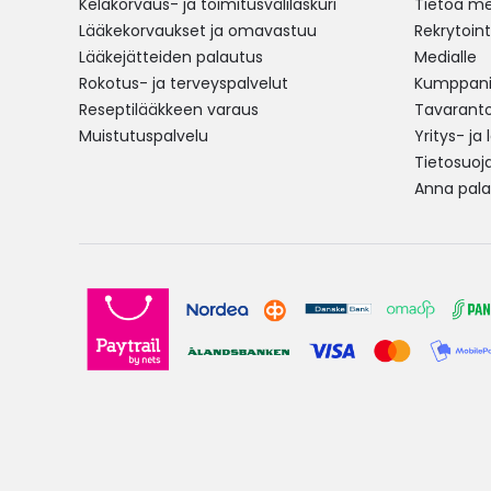
Kelakorvaus- ja toimitusvälilaskuri
Tietoa me
Lääkekorvaukset ja omavastuu
Rekrytoint
Lääkejätteiden palautus
Medialle
Rokotus- ja terveyspalvelut
Kumppania
Reseptilääkkeen varaus
Tavarantoi
Muistutuspalvelu
Yritys- ja
Tietosuoj
Anna pala