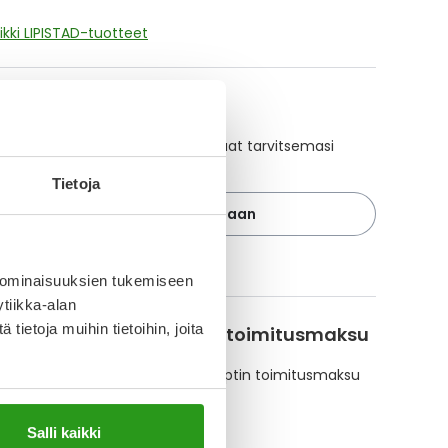
ikki LIPISTAD-tuotteet
A-muistuttaja
ajan avulla pidät huolen, että tilaat tarvitsemasi
 ajoissa, eivätkä ne lopu kesken.
Tietoja
Lisää tuote muistuttajaan
ä muistuttajasta
 ominaisuuksien tukemiseen
tiikka-alan
ietoja muihin tietoihin, joita
korvattavuus ja reseptin toimitusmaksu
te ei ole Kela-korvattava. Reseptin toimitusmaksu
isätään tuotteen hintaan.
orvauksen suuruus
Salli kaikki