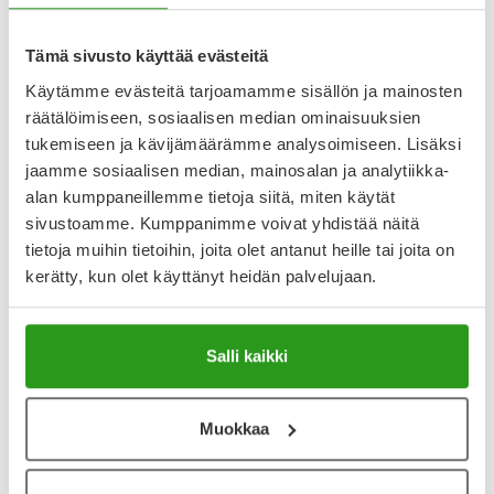
Katso kaikki LIPANTHYL PENTA PARANOVA-tuotteet
Tämä sivusto käyttää evästeitä
Käytämme evästeitä tarjoamamme sisällön ja mainosten
YA-muistuttaja
räätälöimiseen, sosiaalisen median ominaisuuksien
Muistuttajan avulla pidät huolen, että tilaat tarvitsemasi
tukemiseen ja kävijämäärämme analysoimiseen. Lisäksi
tuotteet ajoissa, eivätkä ne lopu kesken.
jaamme sosiaalisen median, mainosalan ja analytiikka-
alan kumppaneillemme tietoja siitä, miten käytät
Lisää tuote muistuttajaan
sivustoamme. Kumppanimme voivat yhdistää näitä
tietoja muihin tietoihin, joita olet antanut heille tai joita on
Lue lisää muistuttajasta
kerätty, kun olet käyttänyt heidän palvelujaan.
Kela-korvattavuus ja reseptin toimitusmaksu
Salli kaikki
Tämä tuote ei ole Kela-korvattava. Reseptin
toimitusmaksu 2,46 € lisätään tuotteen hintaan.
Muokkaa
Laske korvauksen suuruus