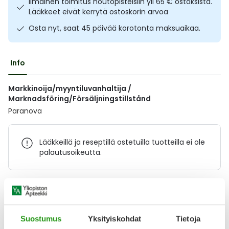
Ilmainen toimitus noutopisteisiin yli 65 € ostoksista.
Ulkoilu
Vitamiinit
Syylät ja känsät
Lääkkeet eivät kerrytä ostoskorin arvoa
Osta nyt, saat 45 päivää korotonta maksuaikaa.
Uni ja mieli
YA-tuotesarja
Täit
Info
Vatsa
Ummetus
Markkinoija/myyntiluvanhaltija /
Yskä
Marknadsföring/Försäljningstillstånd
Paranova
Äänen käheys
Lääkkeillä ja reseptillä ostetuilla tuotteilla ei ole
palautusoikeutta.
Varaa reseptilääke apteekkiin, maksa apteekissa
Suostumus
Yksityiskohdat
Tietoja