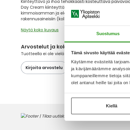
Kiinteyttävä ja ihoa tehokkaasti kosteuttava päivävoide k
the
Day Cream kiinteyttävä kasvovoide imeytyy tehokkaast
images
kimmoisamman ja elastisemman. Ihosi rakenne vahvistu
gallery
rakennusaineisiin (kollageeni, elastiini, hyaluronihapp
Näytä koko kuvaus
Suostumus
Arvostelut ja kokemuksia
Tämä sivusto käyttää eväste
Tuotteella ei ole vielä yhtään arvostelua.
Käytämme evästeitä tarjoama
Kirjoita arvostelu
ja kävijämäärämme analysoim
kumppaneillemme tietoja siitä
olet antanut heille tai joita o
Kiellä