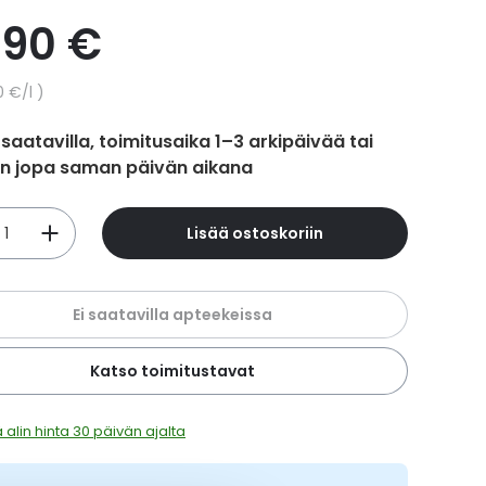
,90 €
hinta
0 €
/l
 saatavilla, toimitusaika 1–3 arkipäivää tai
in jopa saman päivän aikana
Lisää ostoskoriin
Ei saatavilla apteekeissa
Katso toimitustavat
 alin hinta 30 päivän ajalta