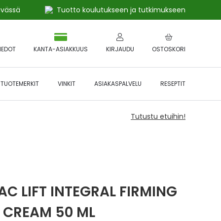
ivässä
Tuotto koulutukseen ja tutkimukseen
IEDOT
KANTA-ASIAKKUUS
KIRJAUDU
OSTOSKORI
TUOTEMERKIT
VINKIT
ASIAKASPALVELU
RESEPTIT
Tutustu etuihin!
RAC LIFT INTEGRAL FIRMING
 CREAM 50 ML