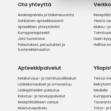
Ota yhteyttä
Verkko
Asiakaspalvelu ja lääkeneuvonta
Reseptilä
Sähköinen apteekkiasiointi
Yleistä v
Apteekkien yhteystiedot
Maksu- ja
Kumppaniapteekit
Toimitus
Jätä tuotetoive
Usein kys
Palautukset, peruutukset ja
Hallitse e
tuotereklamaatiot
Apteekkipalvelut
Yliopi
Kelakorvaus- ja toimitusvälilaskuri
Tietoa me
Lääkekorvaukset ja omavastuu
Rekrytoint
Lääkejätteiden palautus
Medialle
Rokotus- ja terveyspalvelut
Kumppania
Reseptilääkkeen varaus
Tavarantoi
Muistutuspalvelu
Yritys- ja