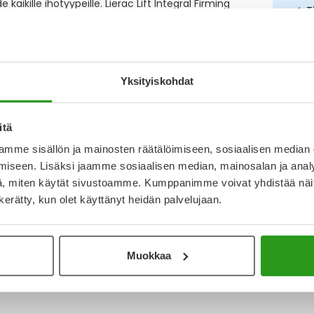
aikille ihotyypeille. Lierac Lift Integral Firming
T
i, tasoittaa juonteita sekä tekee ihosta
u, sillä voide vaikuttaa sen tärkeimpiin
N
o) sekä myös niitä yhdistäviin
a
I
Yksityiskohdat
L
O
itä
mme sisällön ja mainosten räätälöimiseen, sosiaalisen median
iseen. Lisäksi jaamme sosiaalisen median, mainosalan ja analy
, miten käytät sivustoamme. Kumppanimme voivat yhdistää näitä t
n kerätty, kun olet käyttänyt heidän palvelujaan.
Katso ka
Muokkaa