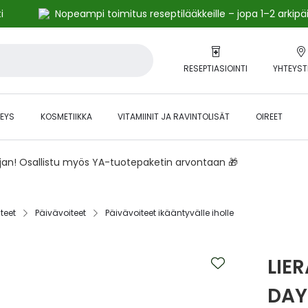
i
Nopeampi toimitus reseptilääkkeille – jopa 1–2 arkipä
RESEPTIASIOINTI
YHTEYST
EYS
KOSMETIIKKA
VITAMIINIT JA RAVINTOLISÄT
OIREET
ajan! Osallistu myös YA-tuotepaketin arvontaan 🎁
eet‎
Päivävoiteet‎
Päivävoiteet ikääntyvälle iholle‎
LIE
DAY