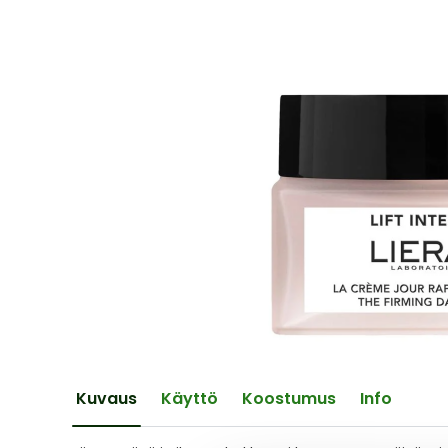
of
the
images
gallery
Skip
to
the
Kuvaus
Käyttö
Koostumus
Info
beginning
of