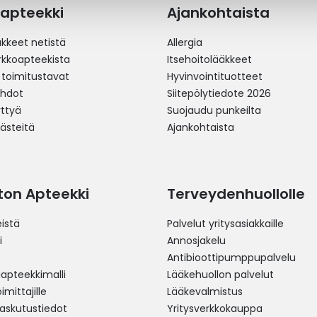
apteekki
Ajankohtaista
äkkeet netistä
Allergia
erkkoapteekista
Itsehoitolääkkeet
 toimitustavat
Hyvinvointituotteet
ehdot
Siitepölytiedote 2026
yttyä
Suojaudu punkeilta
västeitä
Ajankohtaista
ston Apteekki
Terveydenhuollolle
istä
Palvelut yritysasiakkaille
i
Annosjakelu
Antibioottipumppupalvelu
pteekkimalli
Lääkehuollon palvelut
mittajille
Lääkevalmistus
 laskutustiedot
Yritysverkkokauppa