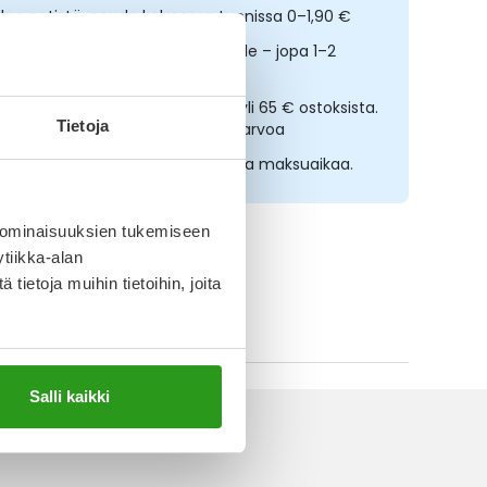
ilaa netistä, nouda kolmessa tunnissa 0–1,90 €
opeampi toimitus reseptilääkkeille – jopa 1–2
rkipäivässä
lmainen toimitus noutopisteisiin yli 65 € ostoksista.
Tietoja
ääkkeet eivät kerrytä ostoskorin arvoa
sta nyt, saat 45 päivää korotonta maksuaikaa.
 ominaisuuksien tukemiseen
tiikka-alan
ietoja muihin tietoihin, joita
ikki Lierac-tuotteet
Salli kaikki