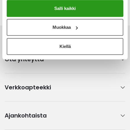
Katso kaikki Lacto Seven-tuotteet
Salli kaikki
Muokkaa
Kiellä
Ota yhteyttä
Verkkoapteekki
Ajankohtaista