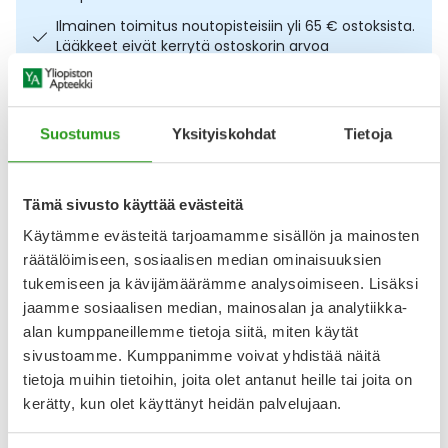
Ulkoilu
Vitamiinit
Syylät ja känsät
Ilmainen toimitus noutopisteisiin yli 65 € ostoksista.
Lääkkeet eivät kerrytä ostoskorin arvoa
Uni ja mieli
YA-tuotesarja
Täit
Osta nyt, saat 45 päivää korotonta maksuaikaa.
Vatsa
Ummetus
Suostumus
Yksityiskohdat
Tietoja
Kuvaus
Käyttö
Koostumus
Info
Yskä
Monipuolinen maitohappobakteerivalmiste, joka sisältää
Tämä sivusto käyttää evästeitä
seitsemää maitohappobakteerikantaa. Lacto Seven
Äänen käheys
valmisteessa on mukana myös D-vitamiinia, joka tukee
Käytämme evästeitä tarjoamamme sisällön ja mainosten
elimistön normaalia vastustuskykyä. Lacto Seven sopii
räätälöimiseen, sosiaalisen median ominaisuuksien
käytettäväksi sekä päivittäin että kuurina. Laktoositon,
tukemiseen ja kävijämäärämme analysoimiseen. Lisäksi
gluteeniton, sokeriton. Ravintolisä.
jaamme sosiaalisen median, mainosalan ja analytiikka-
Arvostelut ja kokemuksia
alan kumppaneillemme tietoja siitä, miten käytät
Tuotteella ei ole vielä yhtään arvostelua.
sivustoamme. Kumppanimme voivat yhdistää näitä
tietoja muihin tietoihin, joita olet antanut heille tai joita on
Kirjoita arvostelu
kerätty, kun olet käyttänyt heidän palvelujaan.