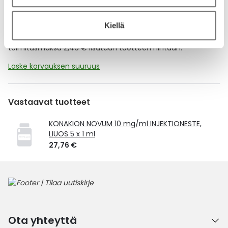
Kela-korvattavuus ja reseptin toimitusmaksu
Kiellä
Tämä tuote ei ole Kela-korvattava. Reseptin
toimitusmaksu 2,46 € lisätään tuotteen hintaan.
Laske korvauksen suuruus
Vastaavat tuotteet
KONAKION NOVUM 10 mg/ml INJEKTIONESTE,
LIUOS 5 x 1 ml
27,76 €
Ota yhteyttä