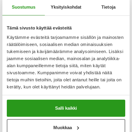
palautusoikeutta.
Suostumus
Yksityiskohdat
Tietoja
Tämä sivusto käyttää evästeitä
Varaa reseptilääke apteekkiin, maksa apteekissa
Käytämme evästeitä tarjoamamme sisällön ja mainosten
räätälöimiseen, sosiaalisen median ominaisuuksien
tukemiseen ja kävijämäärämme analysoimiseen. Lisäksi
Katso kaikki KONAKION NOVUM-tuotteet
jaamme sosiaalisen median, mainosalan ja analytiikka-
alan kumppaneillemme tietoja siitä, miten käytät
sivustoamme. Kumppanimme voivat yhdistää näitä
YA-muistuttaja
tietoja muihin tietoihin, joita olet antanut heille tai joita on
kerätty, kun olet käyttänyt heidän palvelujaan.
Muistuttajan avulla pidät huolen, että tilaat tarvitsemasi
tuotteet ajoissa, eivätkä ne lopu kesken.
Lisää tuote muistuttajaan
Salli kaikki
Lue lisää muistuttajasta
Muokkaa