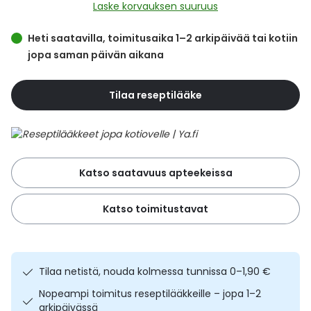
Yleis
Laske korvauksen suuruus
Lapset
Vartalon ihonhoito
Nesteytysvalmisteet
Kurkkukipu
Virts
Heti saatavilla, toimitusaika 1–2 arkipäivää tai kotiin
Umme
jopa saman päivän aikana
Matkailu
YA-tuotesarja
Omega-3 ja rasvahapot
Lihas- ja nivelkipu
Virts
Vitam
Tilaa reseptilääke
Raskaus, äitiys ja vauvan hoito
Proteiini ja muut lisäravinteet
Närästys
Silmät, korvat ja nenä
Rauta ja rautalisät
Peräpukamat
Katso saatavuus apteekeissa
Suunhoito
Ravitsemus
Päänsärky
Katso toimitustavat
Sydän ja verenkierto
Sinkki
Ripuli
Testit, mittarit ja laitteet
Ubikinoni - koentsyymi Q10
Suun kuivuminen
Tilaa netistä, nouda kolmessa tunnissa 0–1,90 €
Tupakoinnin lopettaminen
Urheilu ja tarvikkeet
Syyhy
Nopeampi toimitus reseptilääkkeille – jopa 1–2
arkipäivässä