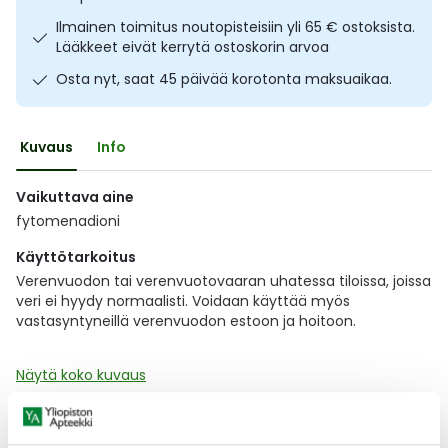
Ulkoilu
Vitamiinit
Syylät ja känsät
Ilmainen toimitus noutopisteisiin yli 65 € ostoksista.
Lääkkeet eivät kerrytä ostoskorin arvoa
Uni ja mieli
YA-tuotesarja
Täit
Osta nyt, saat 45 päivää korotonta maksuaikaa.
Vatsa
Ummetus
Kuvaus
Info
Yskä
Vaikuttava aine
fytomenadioni
Äänen käheys
Käyttötarkoitus
Verenvuodon tai verenvuotovaaran uhatessa tiloissa, joissa
veri ei hyydy normaalisti. Voidaan käyttää myös
vastasyntyneillä verenvuodon estoon ja hoitoon.
Näytä koko kuvaus
Lääkkeillä ja reseptillä ostetuilla tuotteilla ei ole