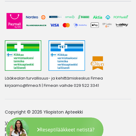
Lääkealan turvallisuus- ja kehittämiskeskus Fimea
kirjaamo@fimea.fi
| Fimean vaihde 029 522 3341
Copyright © 2026 Yliopiston Apteekki
Verkkoapteekin saavutettavuusseloste
Evästeasetukset
Reseptilääkkeet netistä?
Evästekäytäntö