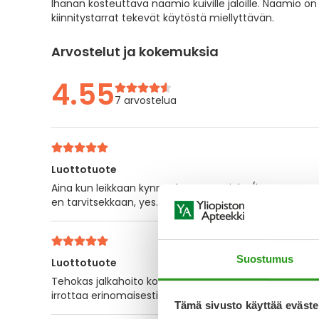
Ihanan kosteuttava naamio kuiville jaloille. Naamio 
the
kiinnitystarrat tekevät käytöstä miellyttävän.
images
gallery
Arvostelut ja kokemuksia
4.55
7 arvostelua
Luottotuote
Aina kun leikkaan kynnet kosteutan jalat/kynnet Koco
en tarvitsekkaan, yes.
Suostumus
Luottotuote
Tehokas jalkahoito kotona! Kostetutaa erinomaisesti 
irrottaa erinomaisesti kuolleen solukon ja kynsien lei
Tämä sivusto käyttää eväste