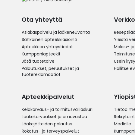
Ota yhteyttä
Verkko
Asiakaspalvelu ja lääkeneuvonta
Reseptilä
Sähköinen apteekkiasiointi
Yleistä v
Apteekkien yhteystiedot
Maksu- ja
Kumppaniapteekit
Toimitus
Jätä tuotetoive
Usein kys
Palautukset, peruutukset ja
Hallitse e
tuotereklamaatiot
Apteekkipalvelut
Yliopi
Kelakorvaus- ja toimitusvälilaskuri
Tietoa me
Lääkekorvaukset ja omavastuu
Rekrytoint
Lääkejätteiden palautus
Medialle
Rokotus- ja terveyspalvelut
Kumppania