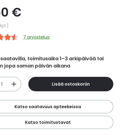
50 €
hinta
kpl
7 arvostelua
 saatavilla, toimitusaika 1–3 arkipäivää tai
in jopa saman päivän aikana
Lisää ostoskoriin
Katso saatavuus apteekeissa
Katso toimitustavat