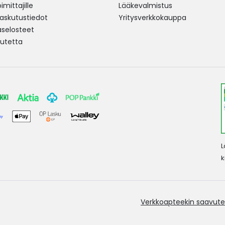
mittajille
Lääkevalmistus
 laskutustiedot
Yritysverkkokauppa
aselosteet
utetta
L
k
Verkkoapteekin saavute