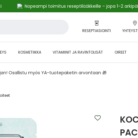
i
Nopeampi toimitus reseptilääkkeille – jopa 1–2 arkipä
RESEPTIASIOINTI
YHTEYST
EYS
KOSMETIIKKA
VITAMIINIT JA RAVINTOLISÄT
OIREET
ajan! Osallistu myös YA-tuotepaketin arvontaan 🎁
iteet‎
KOC
PAC