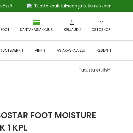
ivässä
Tuotto koulutukseen ja tutkimukseen
IEDOT
KANTA-ASIAKKUUS
KIRJAUDU
OSTOSKORI
TUOTEMERKIT
VINKIT
ASIAKASPALVELU
RESEPTIT
Tutustu etuihin!
OSTAR FOOT MOISTURE
K 1 KPL