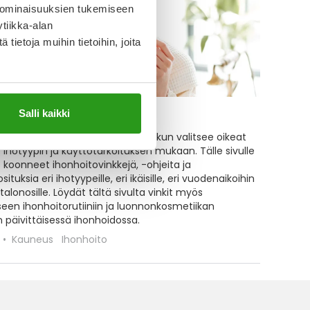
 ominaisuuksien tukemiseen
tiikka-alan
ietoja muihin tietoihin, joita
Salli kaikki
idon ABC
o onnistuu helposti kotikonstein, kun valitsee oikeat
 ihotyypin ja käyttötarkoituksen mukaan. Tälle sivulle
oonneet ihonhoitovinkkejä, -ohjeita ja
ituksia eri ihotyypeille, eri ikäisille, eri vuodenaikoihin
rtalonosille. Löydät tältä sivulta vinkit myös
seen ihonhoitorutiiniin ja luonnonkosmetiikan
 päivittäisessä ihonhoidossa.
Kauneus
Ihonhoito