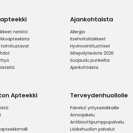
apteekki
Ajankohtaista
äkkeet netistä
Allergia
erkkoapteekista
Itsehoitolääkkeet
 toimitustavat
Hyvinvointituotteet
ehdot
Siitepölytiedote 2026
yttyä
Suojaudu punkeilta
västeitä
Ajankohtaista
ston Apteekki
Terveydenhuollolle
istä
Palvelut yritysasiakkaille
i
Annosjakelu
Antibioottipumppupalvelu
pteekkimalli
Lääkehuollon palvelut