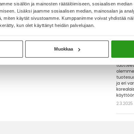
mme sisällön ja mainosten räätälöimiseen, sosiaalisen median
iseen. Lisäksi jaamme sosiaalisen median, mainosalan ja analy
, miten käytät sivustoamme. Kumppanimme voivat yhdistää näitä t
n kerätty, kun olet käyttänyt heidän palvelujaan.
Muokkaa
Ihonho
Ihonhoit
tuotteet
olemme k
tuotesuos
ja eri va
korealai
käyttöön
2.3.2025