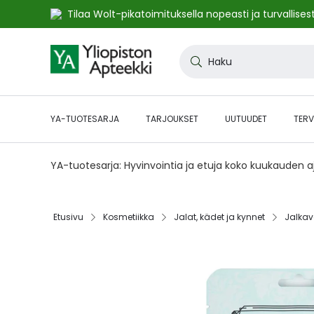
Tilaa Wolt-pikatoimituksella nopeasti ja turvallisest
Skip
to
Haku
Content
YA-TUOTESARJA
TARJOUKSET
UUTUUDET
TERV
YA-tuotesarja: Hyvinvointia ja etuja koko kuukauden 
Etusivu‎
Kosmetiikka‎
Jalat, kädet ja kynnet‎
Jalkavo
Skip
to
the
end