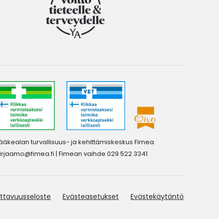
ääkealan turvallisuus- ja kehittämiskeskus Fimea
irjaamo@fimea.fi
| Fimean vaihde 029 522 3341
ttavuusseloste
Evästeasetukset
Evästekäytäntö