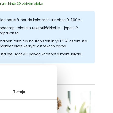
 alin hinta 30 päivän ajalta
ilaa netistä, nouda kolmessa tunnissa 0–1,90 €
opeampi toimitus reseptilääkkeille – jopa 1–2
rkipäivässä
lmainen toimitus noutopisteisiin yli 65 € ostoksista.
ääkkeet eivät kerrytä ostoskorin arvoa
sta nyt, saat 45 päivää korotonta maksuaikaa.
ikki Kocostar-tuotteet
Tietoja