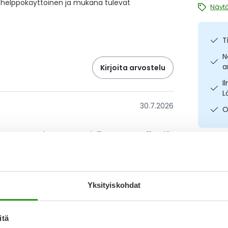
on helppokäyttöinen ja mukana tulevat
Näytä
T
N
a
Kirjoita arvostelu
I
L
30.7.2026
O
star Foot Moisture -naamioilla. Muuta pedikyyriä
Katso ka
26.9.2025
Yksityiskohdat
myös kynnet, karhealla pyyhkeellä kuivaus
kkaus onnistuu vaivatta. Suosittelen lämpimästi!
itä