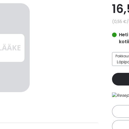
16
Yksikkö
0,55 €
/
Heti
koti
Pakkaus