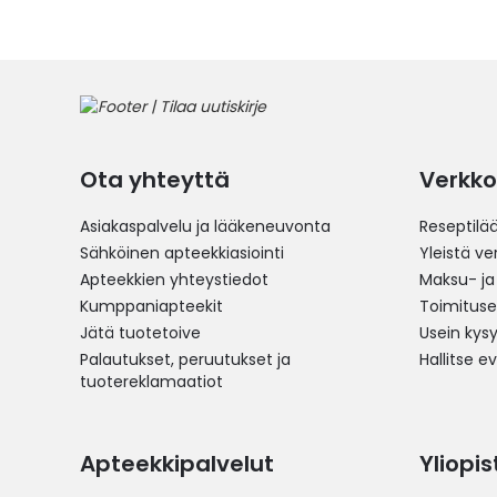
Ota yhteyttä
Verkko
Asiakaspalvelu ja lääkeneuvonta
Reseptilä
Sähköinen apteekkiasiointi
Yleistä v
Apteekkien yhteystiedot
Maksu- ja
Kumppaniapteekit
Toimitus
Jätä tuotetoive
Usein kys
Palautukset, peruutukset ja
Hallitse e
tuotereklamaatiot
Apteekkipalvelut
Yliopi