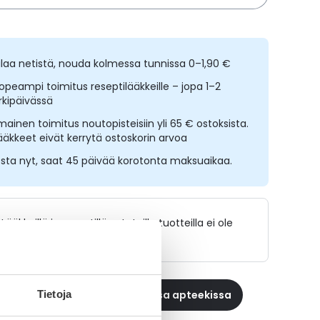
ilaa netistä, nouda kolmessa tunnissa 0–1,90 €
opeampi toimitus reseptilääkkeille – jopa 1–2
rkipäivässä
lmainen toimitus noutopisteisiin yli 65 € ostoksista.
ääkkeet eivät kerrytä ostoskorin arvoa
sta nyt, saat 45 päivää korotonta maksuaikaa.
Lääkkeillä ja reseptillä ostetuilla tuotteilla ei ole
palautusoikeutta.
 reseptilääke apteekkiin, maksa apteekissa
Tietoja