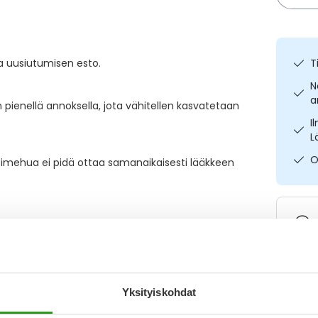
ja uusiutumisen esto.
T
N
a
pienellä annoksella, jota vähitellen kasvatetaan
I
L
O
ppimehua ei pidä ottaa samanaikaisesti lääkkeen
Varaa
Yksityiskohdat