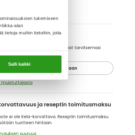
ikki KETIPINOR-tuotteet
 ominaisuuksien tukemiseen
tiikka-alan
ietoja muihin tietoihin, joita
A-muistuttaja
ajan avulla pidät huolen, että tilaat tarvitsemasi
 ajoissa, eivätkä ne lopu kesken.
Salli kaikki
Lisää tuote muistuttajaan
ä muistuttajasta
korvattavuus ja reseptin toimitusmaksu
te ei ole Kela-korvattava. Reseptin toimitusmaksu
isätään tuotteen hintaan.
orvauksen suuruus