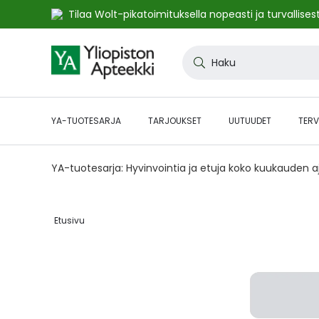
Tilaa Wolt-pikatoimituksella nopeasti ja turvallisest
Skip
to
Haku
Content
YA-TUOTESARJA
TARJOUKSET
UUTUUDET
TERV
YA-tuotesarja: Hyvinvointia ja etuja koko kuukauden 
Etusivu‎
Skip
to
the
end