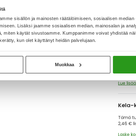
itä
Katso ka
mme sisällön ja mainosten räätälöimiseen, sosiaalisen median
iseen. Lisäksi jaamme sosiaalisen median, mainosalan ja analy
, miten käytät sivustoamme. Kumppanimme voivat yhdistää näitä t
Y
n kerätty, kun olet käyttänyt heidän palvelujaan.
Muistutt
tuotteet
Muokkaa
Lue lisä
Kela-
Tämä tuo
2,46 € l
Laske k