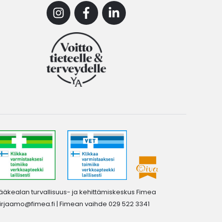
Instagram
Facebook
Linkedin
ääkealan turvallisuus- ja kehittämiskeskus Fimea
irjaamo@fimea.fi
| Fimean vaihde 029 522 3341