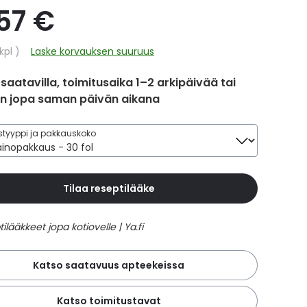
,57 €
hinta
kpl
Laske korvauksen suuruus
 saatavilla, toimitusaika 1–2 arkipäivää tai
in jopa saman päivän aikana
tyyppi ja pakkauskoko
Tilaa reseptilääke
Katso saatavuus apteekeissa
Katso toimitustavat