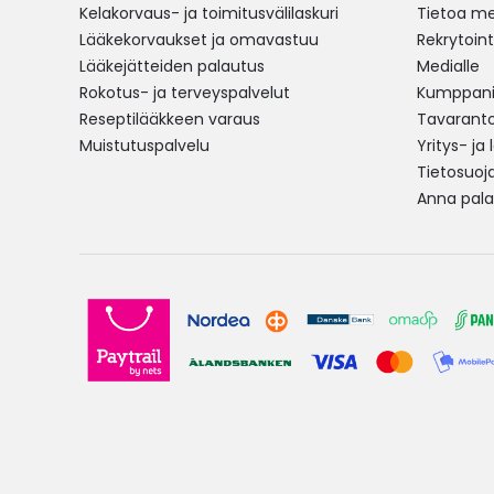
Kelakorvaus- ja toimitusvälilaskuri
Tietoa me
Lääkekorvaukset ja omavastuu
Rekrytoint
Lääkejätteiden palautus
Medialle
Rokotus- ja terveyspalvelut
Kumppania
Reseptilääkkeen varaus
Tavarantoi
Muistutuspalvelu
Yritys- ja
Tietosuoj
Anna pala