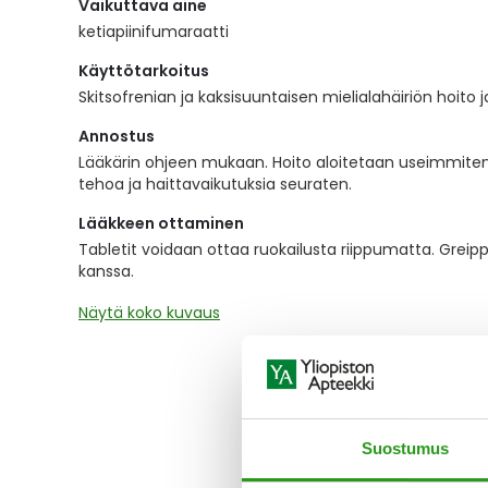
Vaikuttava aine
the
images
ketiapiinifumaraatti
gallery
Käyttötarkoitus
Skitsofrenian ja kaksisuuntaisen mielialahäiriön hoito 
Annostus
Lääkärin ohjeen mukaan. Hoito aloitetaan useimmiten 
tehoa ja haittavaikutuksia seuraten.
Lääkkeen ottaminen
Tabletit voidaan ottaa ruokailusta riippumatta. Grei
kanssa.
Näytä koko kuvaus
Suostumus