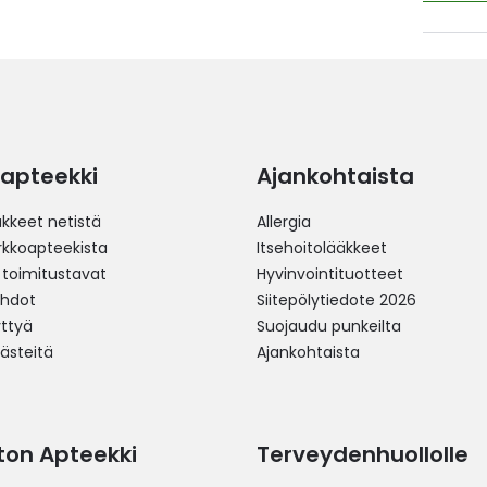
apteekki
Ajankohtaista
äkkeet netistä
Allergia
erkkoapteekista
Itsehoitolääkkeet
 toimitustavat
Hyvinvointituotteet
ehdot
Siitepölytiedote 2026
yttyä
Suojaudu punkeilta
västeitä
Ajankohtaista
ston Apteekki
Terveydenhuollolle