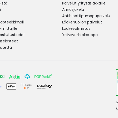
istä
Palvelut yritysasiakkaille
i
Annosjakelu
Antibioottipumppupalvelu
pteekkimalli
Lääkehuollon palvelut
mittajille
Lääkevalmistus
 laskutustiedot
Yritysverkkokauppa
aselosteet
utetta
L
k