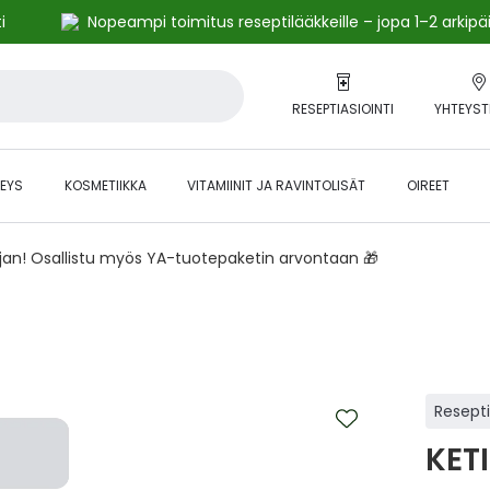
i
Nopeampi toimitus reseptilääkkeille – jopa 1–2 arkipä
RESEPTIASIOINTI
YHTEYST
EYS
KOSMETIIKKA
VITAMIINIT JA RAVINTOLISÄT
OIREET
ajan! Osallistu myös YA-tuotepaketin arvontaan 🎁
Resept
KET