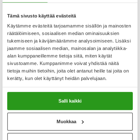
Katso kaikki KERENDIA PARANOVA-tuotteet
Tämä sivusto käyttää evästeitä
Käytämme evästeitä tarjoamamme sisällön ja mainosten
YA-muistuttaja
räätälöimiseen, sosiaalisen median ominaisuuksien
Muistuttajan avulla pidät huolen, että tilaat tarvitsemasi
tukemiseen ja kävijämäärämme analysoimiseen. Lisäksi
tuotteet ajoissa, eivätkä ne lopu kesken.
jaamme sosiaalisen median, mainosalan ja analytiikka-
alan kumppaneillemme tietoja siitä, miten käytät
Lisää tuote muistuttajaan
sivustoamme. Kumppanimme voivat yhdistää näitä
tietoja muihin tietoihin, joita olet antanut heille tai joita on
Lue lisää muistuttajasta
kerätty, kun olet käyttänyt heidän palvelujaan.
Kela-korvattavuus ja reseptin toimitusmaksu
Salli kaikki
Tämä tuote ei ole Kela-korvattava. Reseptin
toimitusmaksu 2,46 € lisätään tuotteen hintaan.
Muokkaa
Laske korvauksen suuruus