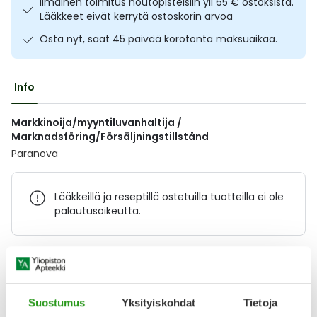
Ilmainen toimitus noutopisteisiin yli 65 € ostoksista.
Ulkoilu
Vitamiinit
Syylät ja känsät
Lääkkeet eivät kerrytä ostoskorin arvoa
Osta nyt, saat 45 päivää korotonta maksuaikaa.
Uni ja mieli
YA-tuotesarja
Täit
Info
Vatsa
Ummetus
Markkinoija/myyntiluvanhaltija /
Yskä
Marknadsföring/Försäljningstillstånd
Paranova
Äänen käheys
Lääkkeillä ja reseptillä ostetuilla tuotteilla ei ole
palautusoikeutta.
Varaa reseptilääke apteekkiin, maksa apteekissa
Suostumus
Yksityiskohdat
Tietoja