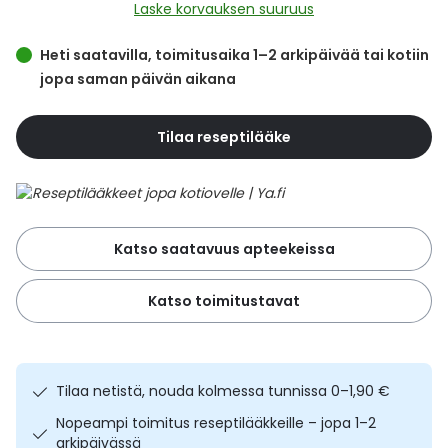
Yleis
Laske korvauksen suuruus
Lapset
Vartalon ihonhoito
Nesteytysvalmisteet
Kurkkukipu
Virts
Heti saatavilla, toimitusaika 1–2 arkipäivää tai kotiin
Umme
jopa saman päivän aikana
Matkailu
YA-tuotesarja
Omega-3 ja rasvahapot
Lihas- ja nivelkipu
Virts
Vitam
Tilaa reseptilääke
Raskaus, äitiys ja vauvan hoito
Proteiini ja muut lisäravinteet
Närästys
Silmät, korvat ja nenä
Rauta ja rautalisät
Peräpukamat
Katso saatavuus apteekeissa
Suunhoito
Ravitsemus
Päänsärky
Katso toimitustavat
Sydän ja verenkierto
Sinkki
Ripuli
Testit, mittarit ja laitteet
Ubikinoni - koentsyymi Q10
Suun kuivuminen
Tilaa netistä, nouda kolmessa tunnissa 0–1,90 €
Tupakoinnin lopettaminen
Urheilu ja tarvikkeet
Syyhy
Nopeampi toimitus reseptilääkkeille – jopa 1–2
arkipäivässä