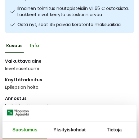
Ulkoilu
Vitamiinit
Syylät ja känsät
Ilmainen toimitus noutopisteisiin yli 65 € ostoksista.
Lääkkeet eivät kerrytä ostoskorin arvoa
Uni ja mieli
YA-tuotesarja
Täit
Osta nyt, saat 45 päivää korotonta maksuaikaa.
Vatsa
Ummetus
Kuvaus
Info
Yskä
Vaikuttava aine
levetirasetaami
Äänen käheys
Käyttötarkoitus
Epilepsian hoito.
Annostus
Lääkärin ohjeen mukaan.
Näytä koko kuvaus
Suostumus
Yksityiskohdat
Tietoja