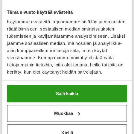
Lääkkeillä ja reseptillä ostetuilla tuotteilla ei ole
palautusoikeutta.
Tämä sivusto käyttää evästeitä
Käytämme evästeitä tarjoamamme sisällön ja mainosten
räätälöimiseen, sosiaalisen median ominaisuuksien
tukemiseen ja kävijämäärämme analysoimiseen. Lisäksi
Varaa reseptilääke apteekkiin, maksa apteekissa
jaamme sosiaalisen median, mainosalan ja analytiikka-
alan kumppaneillemme tietoja siitä, miten käytät
sivustoamme. Kumppanimme voivat yhdistää näitä
Katso kaikki KEPPRA-tuotteet
tietoja muihin tietoihin, joita olet antanut heille tai joita on
kerätty, kun olet käyttänyt heidän palvelujaan.
YA-muistuttaja
Salli kaikki
Muistuttajan avulla pidät huolen, että tilaat tarvitsemasi
tuotteet ajoissa, eivätkä ne lopu kesken.
Muokkaa
Lisää tuote muistuttajaan
Lue lisää muistuttajasta
Kiellä