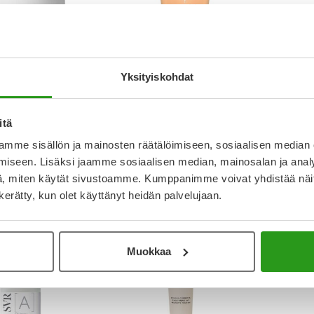
Yksityiskohdat
YA NATURAE
BIODE
LAGEN BIOTIC
YA NATURAE VIRKISTÄVÄ
BIODER
ATING CREAM 50
SUIHKUGEELI 200 ML
KERATO
itä
mme sisällön ja mainosten räätälöimiseen, sosiaalisen median
iseen. Lisäksi jaamme sosiaalisen median, mainosalan ja analy
Tarjoushinta
Tarjou
Normaalihinta
7,43 €
9,90 €
12,45 
, miten käytät sivustoamme. Kumppanimme voivat yhdistää näitä t
n kerätty, kun olet käyttänyt heidän palvelujaan.
-50 % vain ya.fi
-50 % 
Muokkaa