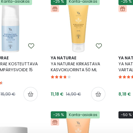
Kanta-asiakas
-25 %
Kanta-asiakas
-25 %
URAE
YA NATURAE
YA NA
URAE KOSTEUTTAVA
YA NATURAE KIRKASTAVA
YA NA
MPÄRYSVOIDE 15
KASVOKUORINTA 50 ML
VARTAL
inta
Tarjoushinta
Tarjou
Normaalihinta
Normaalihinta
16,90 €
11,18 €
14,90 €
8,18 €
-25 %
Kanta-asiakas
-50 % 