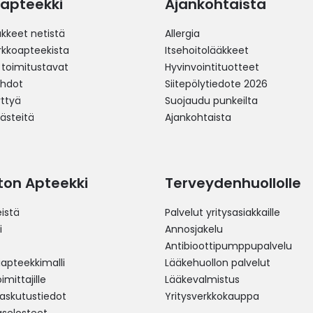
apteekki
Ajankohtaista
äkkeet netistä
Allergia
erkkoapteekista
Itsehoitolääkkeet
 toimitustavat
Hyvinvointituotteet
ehdot
Siitepölytiedote 2026
yttyä
Suojaudu punkeilta
västeitä
Ajankohtaista
ston Apteekki
Terveydenhuollolle
istä
Palvelut yritysasiakkaille
i
Annosjakelu
Antibioottipumppupalvelu
pteekkimalli
Lääkehuollon palvelut
mittajille
Lääkevalmistus
 laskutustiedot
Yritysverkkokauppa