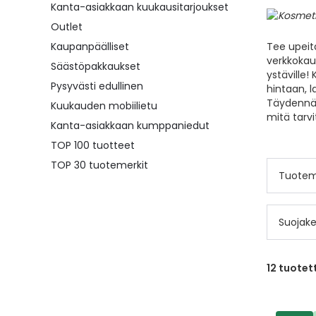
Kanta-asiakkaan kuukausitarjoukset
Outlet
Kaupanpäälliset
Tee upeita
verkkokau
Säästöpakkaukset
ystäville!
Pysyvästi edullinen
hintaan, l
Täydennä 
Kuukauden mobiilietu
mitä tarvi
Kanta-asiakkaan kumppaniedut
TOP 100 tuotteet
TOP 30 tuotemerkit
Tuotem
Suojake
12
tuotet