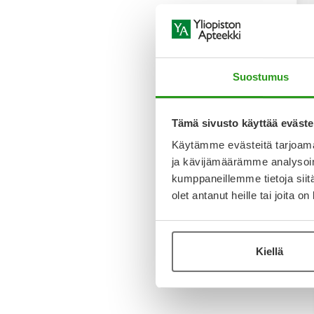
Suostumus
SVR
SVR COL
REGENER
Tämä sivusto käyttää eväste
ML
Käytämme evästeitä tarjoama
ja kävijämäärämme analysoim
49,90 €
kumppaneillemme tietoja siitä
olet antanut heille tai joita o
Kiellä