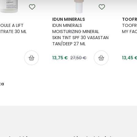
IDUN MINERALS
TOOFR
OULE A LIFT
IDUN MINERALS
TOOFR
TRATE 30 ML
MOISTURIZING MINERAL
MY FAC
SKIN TINT SPF 30 VASASTAN
TAN/DEEP 27 ML
Tarjoushinta
Tarjou
Normaalihinta
13,75 €
27,50 €
13,45 
ta