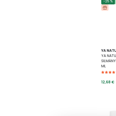
-25 %
YA NAT
YA NAT
SILMÄNY
ML
Tarjoush
12,68 €