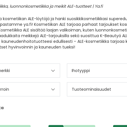
 kosmetiikan ALE-löytöjä ja hanki suosikkikosmetiikkasi superedul
pastamme ya.fi! Kosmetiikan ALE tarjoaa parhaat tarjoukset ko
 Kosmetiikka ALE sisältää laajan valikoiman, kuten luonnonkosmet
aadukkaita meikkejä ALE-tarjouksilla sekä suosittua K-Beautyä AL
kauneudenhoitotuotteesi edullisesti – ALE-kosmetiikka tarjoaa k
tset hyvinvoinnin ja kauneuden tueksi!
erkki
Ihotyyppi
rroin
Tuoteominaisuudet
ta