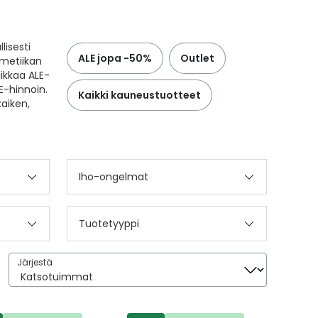
lisesti
ALE jopa -50%
Outlet
smetiikan
iikkaa ALE-
E-hinnoin.
Kaikki kauneustuotteet
aiken,
Iho-ongelmat
Tuotetyyppi
Järjestä
Järjestä