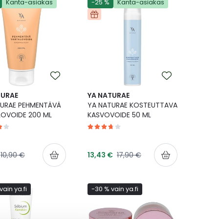
Kanta-asiakas
-25 %
Kanta-asiakas
TURAE
YA NATURAE
TURAE PEHMENTÄVÄ
YA NATURAE KOSTEUTTAVA
OVOIDE 200 ML
KASVOVOIDE 50 ML
shinta
Tarjoushinta
Normaalihinta
Normaalihinta
10,90 €
13,43 €
17,90 €
vain ya.fi
-30 % vain ya.fi