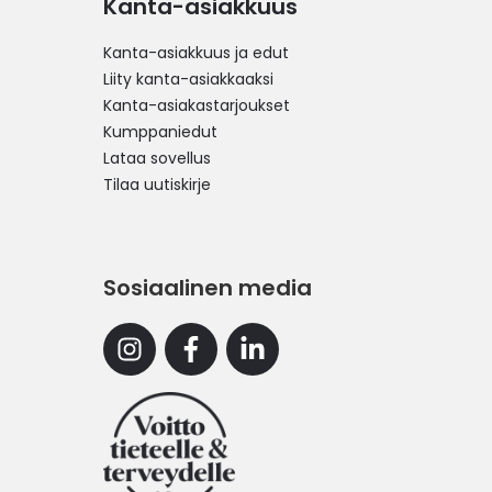
Kanta-asiakkuus
Kanta-asiakkuus ja edut
Liity kanta-asiakkaaksi
Kanta-asiakastarjoukset
Kumppaniedut
Lataa sovellus
Tilaa uutiskirje
Sosiaalinen media
Instagram
Facebook
Linkedin