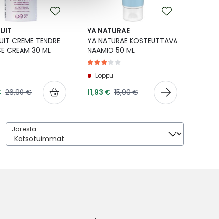
UIT
YA NATURAE
UIT CREME TENDRE
YA NATURAE KOSTEUTTAVA
E CREAM 30 ML
NAAMIO 50 ML
Loppu
shinta
Tarjoushinta
Normaalihinta
Normaalihinta
€
26,90 €
11,93 €
15,90 €
Järjestä
Järjestä