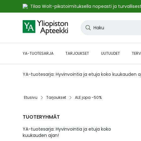
Tilaa Wolt-pikatoimituksella nopeasti ja turvallisest
Skip
to
Haku
Content
YA-TUOTESARJA
TARJOUKSET
UUTUUDET
TERV
YA-tuotesarja: Hyvinvointia ja etuja koko kuukauden 
Etusivu
Tarjoukset
ALE jopa -50%
TUOTERYHMÄT
YA-tuotesarja: Hyvinvointia ja etuja koko
kuukauden ajan!