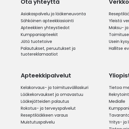
Ota yhteyttä
Verkko
Asiakaspalvelu ja lääkeneuvonta
Reseptilä
Sähköinen apteekkiasiointi
Yleistä v
Apteekkien yhteystiedot
Maksu- ja
Kumppaniapteekit
Toimitus
Jätä tuotetoive
Usein kys
Palautukset, peruutukset ja
Hallitse e
tuotereklamaatiot
Apteekkipalvelut
Yliopi
Kelakorvaus- ja toimitusvälilaskuri
Tietoa me
Lääkekorvaukset ja omavastuu
Rekrytoint
Lääkejätteiden palautus
Medialle
Rokotus- ja terveyspalvelut
Kumppania
Reseptilääkkeen varaus
Tavarantoi
Muistutuspalvelu
Yritys- ja