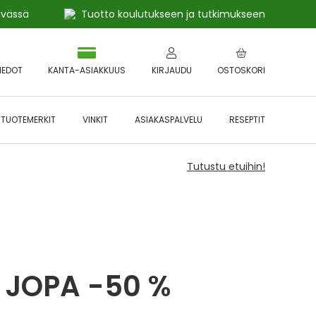
ivässä
Tuotto koulutukseen ja tutkimukseen
IEDOT
KANTA-ASIAKKUUS
KIRJAUDU
OSTOSKORI
TUOTEMERKIT
VINKIT
ASIAKASPALVELU
RESEPTIT
Tutustu etuihin!
 JOPA -50 %