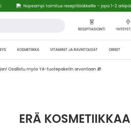
i
Nopeampi toimitus reseptilääkkeille – jopa 1–2 arkipä
RESEPTIASIOINTI
YHTEYST
EYS
KOSMETIIKKA
VITAMIINIT JA RAVINTOLISÄT
OIREET
ajan! Osallistu myös YA-tuotepaketin arvontaan 🎁
ERÄ KOSMETIIKKAA