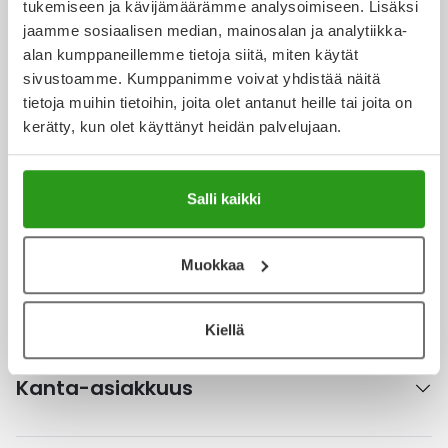
tukemiseen ja kävijämäärämme analysoimiseen. Lisäksi
Ulkoilu
Vitamiinit
Syylät ja känsät
jaamme sosiaalisen median, mainosalan ja analytiikka-
alan kumppaneillemme tietoja siitä, miten käytät
Uni ja mieli
YA-tuotesarja
Täit
sivustoamme. Kumppanimme voivat yhdistää näitä
Ota yhteyttä
tietoja muihin tietoihin, joita olet antanut heille tai joita on
kerätty, kun olet käyttänyt heidän palvelujaan.
Vatsa
Ummetus
Yskä
Verkkoapteekki
Salli kaikki
Äänen käheys
Muokkaa
Ajankohtaista
Kiellä
Kanta-asiakkuus