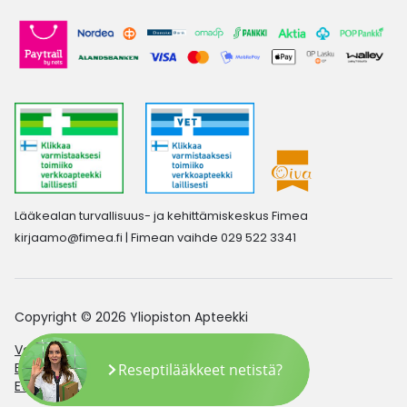
Lääkealan turvallisuus- ja kehittämiskeskus Fimea
kirjaamo@fimea.fi
| Fimean vaihde 029 522 3341
Copyright © 2026 Yliopiston Apteekki
Verkkoapteekin saavutettavuusseloste
Evästeasetukset
Reseptilääkkeet netistä?
Evästekäytäntö