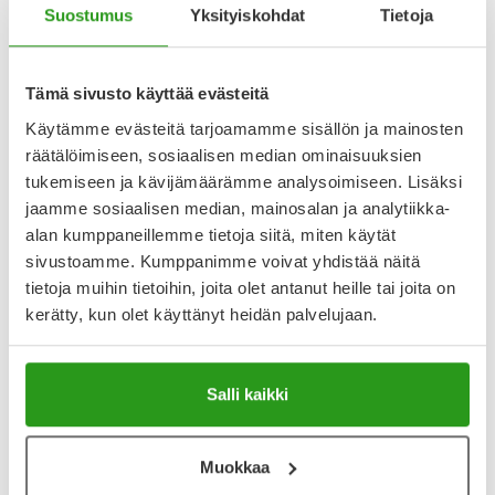
Suostumus
Yksityiskohdat
Tietoja
Tämä sivusto käyttää evästeitä
Varaa reseptilääke apteekkiin, maksa apteekissa
Käytämme evästeitä tarjoamamme sisällön ja mainosten
räätälöimiseen, sosiaalisen median ominaisuuksien
tukemiseen ja kävijämäärämme analysoimiseen. Lisäksi
Katso kaikki JORVEZA-tuotteet
jaamme sosiaalisen median, mainosalan ja analytiikka-
alan kumppaneillemme tietoja siitä, miten käytät
YA-muistuttaja
sivustoamme. Kumppanimme voivat yhdistää näitä
tietoja muihin tietoihin, joita olet antanut heille tai joita on
Muistuttajan avulla pidät huolen, että tilaat tarvitsemasi
kerätty, kun olet käyttänyt heidän palvelujaan.
tuotteet ajoissa, eivätkä ne lopu kesken.
Lisää tuote muistuttajaan
Salli kaikki
Lue lisää muistuttajasta
Muokkaa