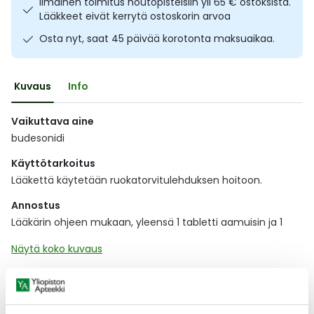
Ilmainen toimitus noutopisteisiin yli 65 € ostoksista.
Ulkoilu
Vitamiinit
Syylät ja känsät
Lääkkeet eivät kerrytä ostoskorin arvoa
Osta nyt, saat 45 päivää korotonta maksuaikaa.
Uni ja mieli
YA-tuotesarja
Täit
Kuvaus
Info
Vatsa
Ummetus
Vaikuttava aine
Yskä
budesonidi
Käyttötarkoitus
Äänen käheys
Lääkettä käytetään ruokatorvitulehduksen hoitoon.
Annostus
Lääkärin ohjeen mukaan, yleensä 1 tabletti aamuisin ja 1
Näytä koko kuvaus
Lääkkeillä ja reseptillä ostetuilla tuotteilla ei ole
palautusoikeutta.