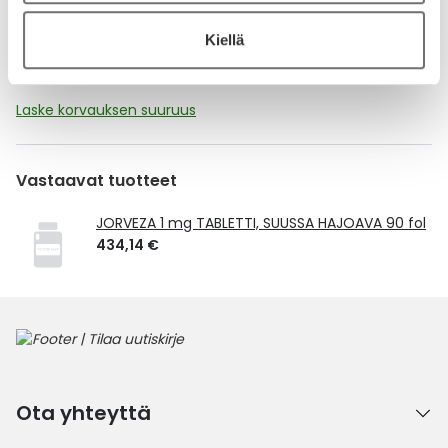
Kela-korvattavuus ja reseptin toimitusmaksu
Kiellä
Tämä tuote ei ole Kela-korvattava. Reseptin
toimitusmaksu 2,46 € lisätään tuotteen hintaan.
Laske korvauksen suuruus
Vastaavat tuotteet
JORVEZA 1 mg TABLETTI, SUUSSA HAJOAVA 90 fol
434,14 €
Ota yhteyttä