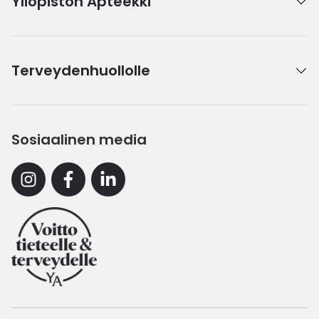
Yliopiston Apteekki
Terveydenhuollolle
Sosiaalinen media
Instagram
Facebook
Linkedin