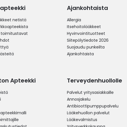
apteekki
Ajankohtaista
äkkeet netistä
Allergia
erkkoapteekista
Itsehoitolääkkeet
 toimitustavat
Hyvinvointituotteet
ehdot
Siitepölytiedote 2026
yttyä
Suojaudu punkeilta
västeitä
Ajankohtaista
ston Apteekki
Terveydenhuollolle
istä
Palvelut yritysasiakkaille
i
Annosjakelu
Antibioottipumppupalvelu
pteekkimalli
Lääkehuollon palvelut
mittajille
Lääkevalmistus
 laskutustiedot
Yritysverkkokauppa