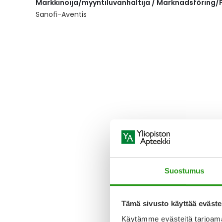
Markkinoija/myyntiluvanhaltija / Marknadsföring/F
the
images
Sanofi-Aventis
gallery
Suostumus
Tämä sivusto käyttää eväste
Käytämme evästeitä tarjoama