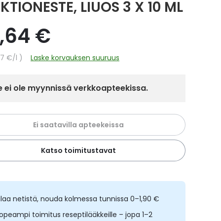
KTIONESTE, LIUOS 3 X 10 ML
7,64 €
hinta
67 €
/l
Laske korvauksen suuruus
 ei ole myynnissä verkkoapteekissa.
Ei saatavilla apteekeissa
Katso toimitustavat
ilaa netistä, nouda kolmessa tunnissa 0–1,90 €
opeampi toimitus reseptilääkkeille – jopa 1–2