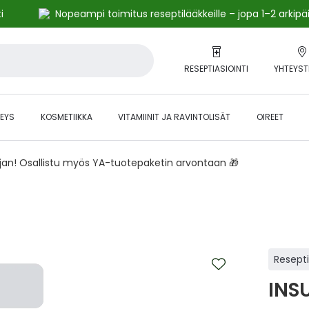
i
Nopeampi toimitus reseptilääkkeille – jopa 1–2 arkipä
RESEPTIASIOINTI
YHTEYST
EYS
KOSMETIIKKA
VITAMIINIT JA RAVINTOLISÄT
OIREET
ajan! Osallistu myös YA-tuotepaketin arvontaan 🎁
Resept
INS