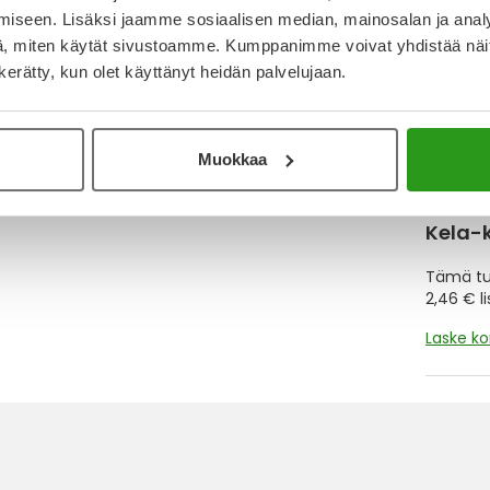
iseen. Lisäksi jaamme sosiaalisen median, mainosalan ja analy
Muistutt
, miten käytät sivustoamme. Kumppanimme voivat yhdistää näitä t
tuotteet
n kerätty, kun olet käyttänyt heidän palvelujaan.
Lue lisä
Muokkaa
Kela-
Tämä tuo
2,46 € l
Laske k