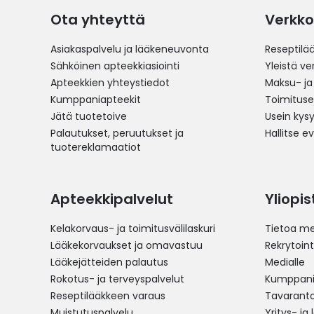
Ota yhteyttä
Verkko
Asiakaspalvelu ja lääkeneuvonta
Reseptilä
Sähköinen apteekkiasiointi
Yleistä v
Apteekkien yhteystiedot
Maksu- ja
Kumppaniapteekit
Toimitus
Jätä tuotetoive
Usein kys
Palautukset, peruutukset ja
Hallitse e
tuotereklamaatiot
Apteekkipalvelut
Yliopi
Kelakorvaus- ja toimitusvälilaskuri
Tietoa me
Lääkekorvaukset ja omavastuu
Rekrytoint
Lääkejätteiden palautus
Medialle
Rokotus- ja terveyspalvelut
Kumppania
Reseptilääkkeen varaus
Tavarantoi
Muistutuspalvelu
Yritys- ja