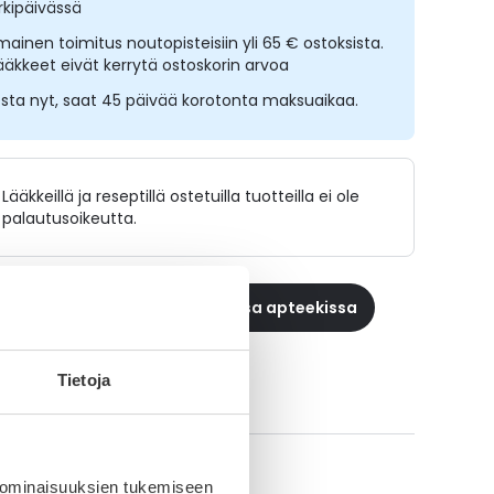
rkipäivässä
lmainen toimitus noutopisteisiin yli 65 € ostoksista.
ääkkeet eivät kerrytä ostoskorin arvoa
sta nyt, saat 45 päivää korotonta maksuaikaa.
Lääkkeillä ja reseptillä ostetuilla tuotteilla ei ole
palautusoikeutta.
 reseptilääke apteekkiin, maksa apteekissa
Tietoja
ikki INSUMAN INFUSAT-tuotteet
A-muistuttaja
 ominaisuuksien tukemiseen