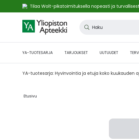
Tilaa Wolt-pikatoimituksella nopeasti ja turvallisest
Skip
to
Haku
Content
YA-TUOTESARJA
TARJOUKSET
UUTUUDET
TERV
YA-tuotesarja: Hyvinvointia ja etuja koko kuukauden 
Etusivu‎
Skip
to
the
end