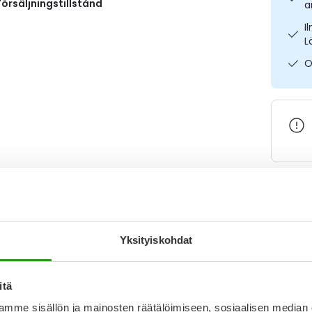
örsäljningstillstånd
a
I
L
O
Varaa
Yksityiskohdat
Katso ka
itä
Y
mme sisällön ja mainosten räätälöimiseen, sosiaalisen median