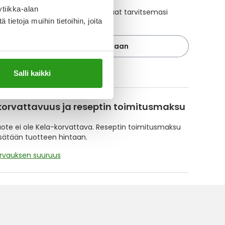
tiikka-alan
ajan avulla pidät huolen, että tilaat tarvitsemasi
ietoja muihin tietoihin, joita
 ajoissa, eivätkä ne lopu kesken.
Lisää tuote muistuttajaan
ä muistuttajasta
Salli kaikki
korvattavuus ja reseptin toimitusmaksu
te ei ole Kela-korvattava. Reseptin toimitusmaksu
isätään tuotteen hintaan.
orvauksen suuruus