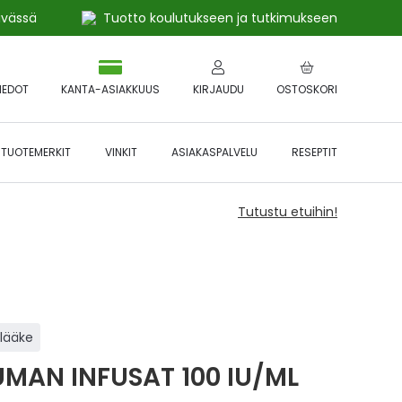
ivässä
Tuotto koulutukseen ja tutkimukseen
IEDOT
KANTA-ASIAKKUUS
KIRJAUDU
OSTOSKORI
TUOTEMERKIT
VINKIT
ASIAKASPALVELU
RESEPTIT
Tutustu etuihin!
ilääke
UMAN INFUSAT 100 IU/ML