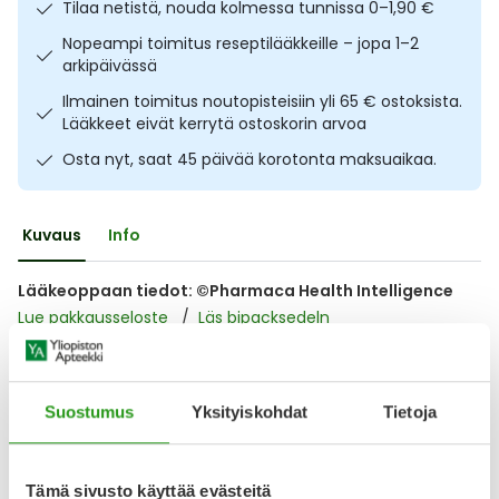
Tilaa netistä, nouda kolmessa tunnissa 0–1,90 €
Ulkoilu
Vitamiinit
Syylät ja känsät
Nopeampi toimitus reseptilääkkeille – jopa 1–2
arkipäivässä
Uni ja mieli
YA-tuotesarja
Täit
Ilmainen toimitus noutopisteisiin yli 65 € ostoksista.
Lääkkeet eivät kerrytä ostoskorin arvoa
Vatsa
Ummetus
Osta nyt, saat 45 päivää korotonta maksuaikaa.
Yskä
Kuvaus
Info
Äänen käheys
Lääkeoppaan tiedot: ©Pharmaca Health Intelligence
Lue pakkausseloste
Läs bipacksedeln
Lääkkeillä ja reseptillä ostetuilla tuotteilla ei ole
Suostumus
Yksityiskohdat
Tietoja
palautusoikeutta.
Tämä sivusto käyttää evästeitä