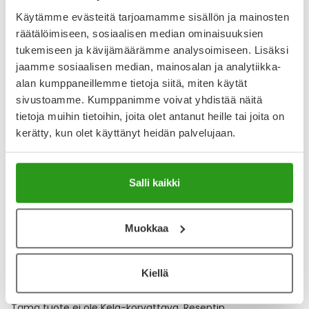
Käytämme evästeitä tarjoamamme sisällön ja mainosten
Varaa reseptilääke apteekkiin, maksa apteekissa
räätälöimiseen, sosiaalisen median ominaisuuksien
tukemiseen ja kävijämäärämme analysoimiseen. Lisäksi
jaamme sosiaalisen median, mainosalan ja analytiikka-
Katso kaikki INNOHEP-tuotteet
alan kumppaneillemme tietoja siitä, miten käytät
sivustoamme. Kumppanimme voivat yhdistää näitä
tietoja muihin tietoihin, joita olet antanut heille tai joita on
YA-muistuttaja
kerätty, kun olet käyttänyt heidän palvelujaan.
Muistuttajan avulla pidät huolen, että tilaat tarvitsemasi
tuotteet ajoissa, eivätkä ne lopu kesken.
Salli kaikki
Lisää tuote muistuttajaan
Muokkaa
Lue lisää muistuttajasta
Kiellä
Kela-korvattavuus ja reseptin toimitusmaksu
Tämä tuote ei ole Kela-korvattava. Reseptin