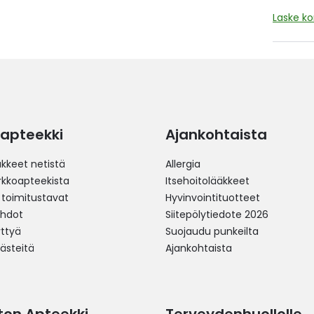
Laske k
apteekki
Ajankohtaista
äkkeet netistä
Allergia
erkkoapteekista
Itsehoitolääkkeet
 toimitustavat
Hyvinvointituotteet
ehdot
Siitepölytiedote 2026
yttyä
Suojaudu punkeilta
västeitä
Ajankohtaista