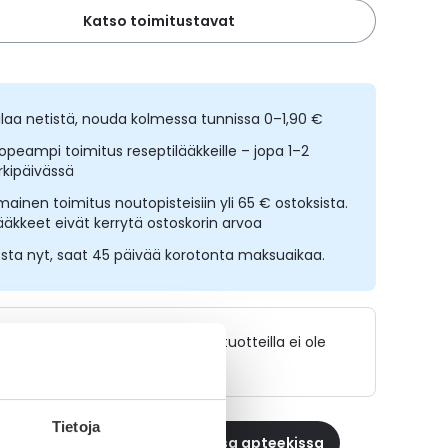
Katso toimitustavat
ilaa netistä, nouda kolmessa tunnissa 0–1,90 €
opeampi toimitus reseptilääkkeille – jopa 1–2
rkipäivässä
lmainen toimitus noutopisteisiin yli 65 € ostoksista.
ääkkeet eivät kerrytä ostoskorin arvoa
sta nyt, saat 45 päivää korotonta maksuaikaa.
Lääkkeillä ja reseptillä ostetuilla tuotteilla ei ole
palautusoikeutta.
Tietoja
 reseptilääke apteekkiin, maksa apteekissa