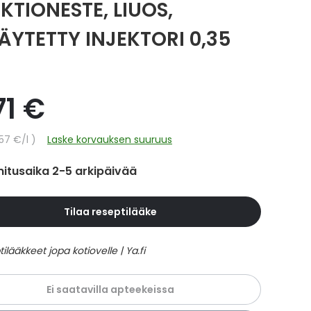
KTIONESTE, LIUOS,
TÄYTETTY INJEKTORI 0,35
71 €
hinta
,57 €
/l
Laske korvauksen suuruus
itusaika 2-5 arkipäivää
Tilaa reseptilääke
Ei saatavilla apteekeissa