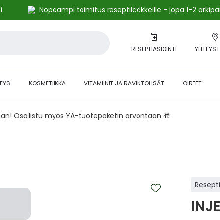
i
Nopeampi toimitus reseptilääkkeille – jopa 1–2 arkipä
RESEPTIASIOINTI
YHTEYST
EYS
KOSMETIIKKA
VITAMIINIT JA RAVINTOLISÄT
OIREET
ajan! Osallistu myös YA-tuotepaketin arvontaan 🎁
Resept
INJ