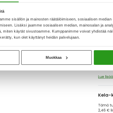
itä
Katso ka
mme sisällön ja mainosten räätälöimiseen, sosiaalisen median
iseen. Lisäksi jaamme sosiaalisen median, mainosalan ja analy
, miten käytät sivustoamme. Kumppanimme voivat yhdistää näitä t
Y
n kerätty, kun olet käyttänyt heidän palvelujaan.
Muistutt
tuotteet
Muokkaa
Lue lisä
Kela-
Tämä tuo
2,46 € l