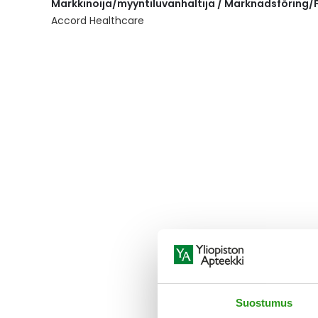
Markkinoija/myyntiluvanhaltija / Marknadsföring/F
the
images
Accord Healthcare
gallery
Suostumus