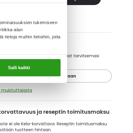
ikki INJEXATE-tuotteet
 ominaisuuksien tukemiseen
tiikka-alan
ietoja muihin tietoihin, joita
A-muistuttaja
ajan avulla pidät huolen, että tilaat tarvitsemasi
 ajoissa, eivätkä ne lopu kesken.
Salli kaikki
Lisää tuote muistuttajaan
ä muistuttajasta
korvattavuus ja reseptin toimitusmaksu
te ei ole Kela-korvattava. Reseptin toimitusmaksu
isätään tuotteen hintaan.