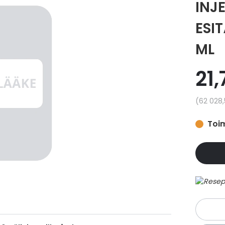
INJE
ESI
ML
21,
Yksikkö
62 028
Toim