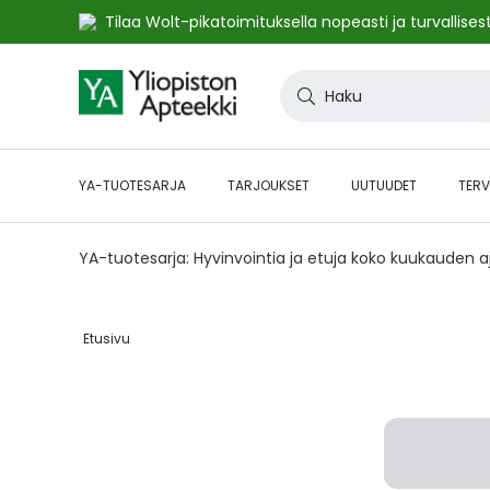
Tilaa Wolt-pikatoimituksella nopeasti ja turvallisest
Skip
to
Haku
Content
YA-TUOTESARJA
TARJOUKSET
UUTUUDET
TERV
YA-tuotesarja: Hyvinvointia ja etuja koko kuukauden 
Etusivu‎
Skip
to
the
end