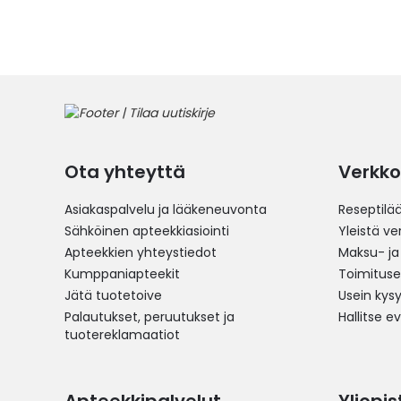
Ota yhteyttä
Verkko
Asiakaspalvelu ja lääkeneuvonta
Reseptilä
Sähköinen apteekkiasiointi
Yleistä v
Apteekkien yhteystiedot
Maksu- ja
Kumppaniapteekit
Toimitus
Jätä tuotetoive
Usein kys
Palautukset, peruutukset ja
Hallitse e
tuotereklamaatiot