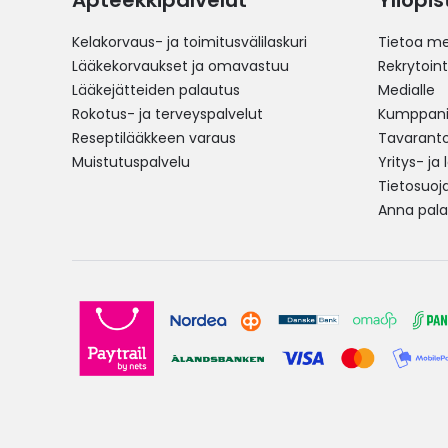
Apteekkipalvelut
Yliopi
Kelakorvaus- ja toimitusvälilaskuri
Tietoa me
Lääkekorvaukset ja omavastuu
Rekrytoint
Lääkejätteiden palautus
Medialle
Rokotus- ja terveyspalvelut
Kumppania
Reseptilääkkeen varaus
Tavarantoi
Muistutuspalvelu
Yritys- ja
Tietosuoj
Anna pala