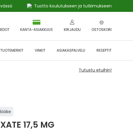
ivässä
Tuotto koulutukseen ja tutkimukseen
IEDOT
KANTA-ASIAKKUUS
KIRJAUDU
OSTOSKORI
TUOTEMERKIT
VINKIT
ASIAKASPALVELU
RESEPTIT
Tutustu etuihin!
ilääke
EXATE 17,5 MG