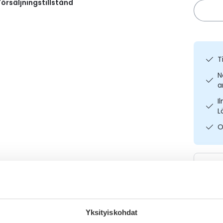
örsäljningstillstånd
T
N
a
I
L
O
Yksityiskohdat
Varaa