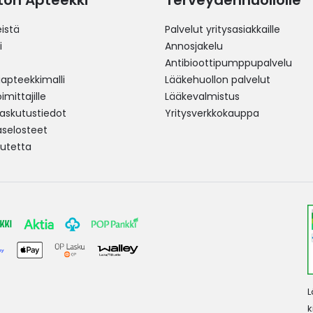
ston Apteekki
Terveydenhuollolle
istä
Palvelut yritysasiakkaille
i
Annosjakelu
Antibioottipumppupalvelu
pteekkimalli
Lääkehuollon palvelut
mittajille
Lääkevalmistus
 laskutustiedot
Yritysverkkokauppa
aselosteet
utetta
L
k