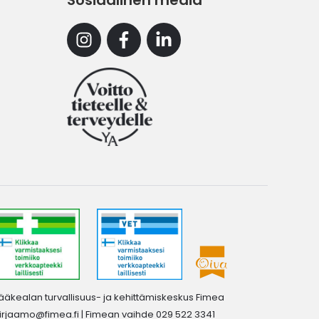
Sosiaalinen media
Instagram
Facebook
Linkedin
ääkealan turvallisuus- ja kehittämiskeskus Fimea
irjaamo@fimea.fi
| Fimean vaihde 029 522 3341