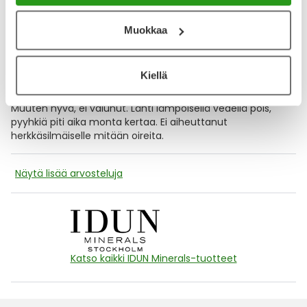
Voi kyynelehtiä, hikoilla, olla tuulessa eikä ripsari leviä tai
varise. Peseytyy myös pois hyvin.
Muokkaa
1.10.2025
Kiellä
Harja
Harja on vähän kova, enemmän joustavampi sais olla.
Muuten hyvä, ei valunut. Lähti lämpöisellä vedellä pois,
pyyhkiä piti aika monta kertaa. Ei aiheuttanut
herkkäsilmäiselle mitään oireita.
Näytä lisää arvosteluja
Katso kaikki IDUN Minerals-tuotteet