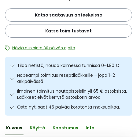
Ulkoilu
Vitamiinit
Syylät ja känsät
Katso saatavuus apteekeissa
Uni ja mieli
YA-tuotesarja
Täit
Katso toimitustavat
Vatsa
Ummetus
Näytä alin hinta 30 päivän ajalta
Yskä
Tilaa netistä, nouda kolmessa tunnissa 0–1,90 €
Äänen käheys
Nopeampi toimitus reseptilääkkeille – jopa 1–2
arkipäivässä
Ilmainen toimitus noutopisteisiin yli 65 € ostoksista.
Lääkkeet eivät kerrytä ostoskorin arvoa
Osta nyt, saat 45 päivää korotonta maksuaikaa.
Kuvaus
Käyttö
Koostumus
Info