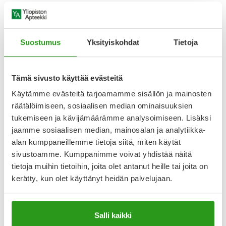
Vedenkestävä (38 astetta) ripsiväri herkille silmille ja
piilolinssien käyttäjille. Idun Minerals Mascara Vatn
kuituripsiväri vahvistaa ripsiä sekä lisää niiden tuuheutta ja
pituutta. Kestää täydellisesti urheillessa, sateessa ja
Suostumus
Yksityiskohdat
Tietoja
rannalla. Sisältää vain luonnollista mineraalipigmenttiä ja
kevyitä orgaanisia vahoja. Hajusteeton. Ei sisällä
vismuttioksikloridia tai
Tämä sivusto käyttää evästeitä
Näytä koko kuvaus
Käytämme evästeitä tarjoamamme sisällön ja mainosten
räätälöimiseen, sosiaalisen median ominaisuuksien
Arvostelut ja kokemuksia
tukemiseen ja kävijämäärämme analysoimiseen. Lisäksi
jaamme sosiaalisen median, mainosalan ja analytiikka-
4.2
alan kumppaneillemme tietoja siitä, miten käytät
Kirjoita arvostelu
47 arvostelua
sivustoamme. Kumppanimme voivat yhdistää näitä
tietoja muihin tietoihin, joita olet antanut heille tai joita on
kerätty, kun olet käyttänyt heidän palvelujaan.
13.1.2026
Tikkuripset
Tämä ripsari tikuttaa ripset. Ei voi lisätä toista kerrosta,
Salli kaikki
pahentaa tilannetta. Ja suoristaa taivutukset. Mutta pysyy.