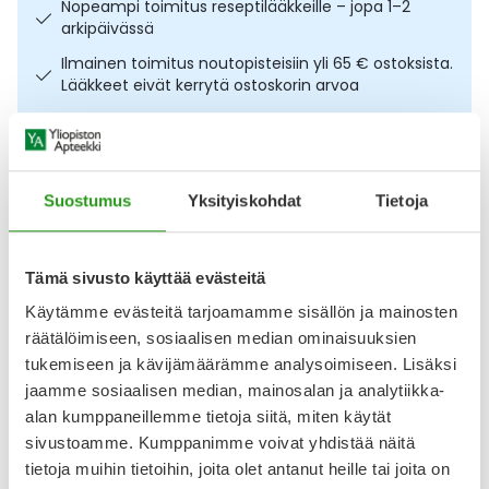
Nopeampi toimitus reseptilääkkeille – jopa 1–2
Ulkoilu
Vitamiinit
Syylät ja känsät
arkipäivässä
Ilmainen toimitus noutopisteisiin yli 65 € ostoksista.
Uni ja mieli
YA-tuotesarja
Täit
Lääkkeet eivät kerrytä ostoskorin arvoa
Osta nyt, saat 45 päivää korotonta maksuaikaa.
Vatsa
Ummetus
Kuvaus
Käyttö
Koostumus
Info
Yskä
Suostumus
Yksityiskohdat
Tietoja
Asteittain ruskettavat tipat kaikille ihotyypeille, myös
Äänen käheys
herkälle iholle. IDA WARG Beauty Tanning Drops 45 ml
Tämä sivusto käyttää evästeitä
tippoja sekoitetaan päivä- tai yövoiteeseen antamaan
Käytämme evästeitä tarjoamamme sisällön ja mainosten
iholle luonnollinen ja tasainen ruskettunut hehku. Tippojen
määrää säätämällä rusketuksen intensiivisyyttä voi
räätälöimiseen, sosiaalisen median ominaisuuksien
muokata kevyestä hehkusta syvempään sävyyn. Kirkas,
tukemiseen ja kävijämäärämme analysoimiseen. Lisäksi
hajusteeton ja tahraamaton koostumus sisältää
jaamme sosiaalisen median, mainosalan ja analytiikka-
alan kumppaneillemme tietoja siitä, miten käytät
Näytä koko kuvaus
sivustoamme. Kumppanimme voivat yhdistää näitä
tietoja muihin tietoihin, joita olet antanut heille tai joita on
Arvostelut ja kokemuksia