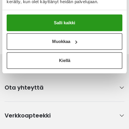
kerätty, kun olet käyttänyt heidän palvelujaan.
Tuotteella ei ole vielä yhtään arvostelua.
Kirjoita arvostelu
Salli kaikki
Katso kaikki IDA WARG Beauty-tuotteet
Muokkaa
Kiellä
Ota yhteyttä
Verkkoapteekki