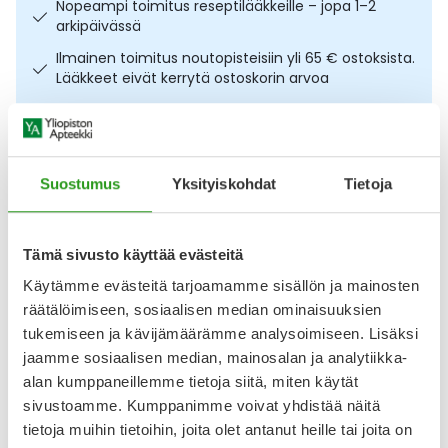
Nopeampi toimitus reseptilääkkeille – jopa 1–2
Ulkoilu
Vitamiinit
Syylät ja känsät
arkipäivässä
Ilmainen toimitus noutopisteisiin yli 65 € ostoksista.
Uni ja mieli
YA-tuotesarja
Täit
Lääkkeet eivät kerrytä ostoskorin arvoa
Osta nyt, saat 45 päivää korotonta maksuaikaa.
Vatsa
Ummetus
Kuvaus
Käyttö
Koostumus
Info
Yskä
Suostumus
Yksityiskohdat
Tietoja
Kosteuttava itseruskettava voide kasvoille. IDA WARG
Äänen käheys
Beauty Self-Tanning Face Lotion 50 ml antaa kasvoille
Tämä sivusto käyttää evästeitä
luonnollisen ja tasaisen päivetyksen 4–8 tunnissa samalla
Käytämme evästeitä tarjoamamme sisällön ja mainosten
kosteuttaen ihoa. Väritön ja tahraamaton koostumus
levittyy helposti ja tekee käytöstä siistiä. Voide sisältää
räätälöimiseen, sosiaalisen median ominaisuuksien
kolminkertaista hyaluronihappoa, joka auttaa
tukemiseen ja kävijämäärämme analysoimiseen. Lisäksi
kosteuttamaan ihoa useissa ihon kerroksissa, sekä
jaamme sosiaalisen median, mainosalan ja analytiikka-
alan kumppaneillemme tietoja siitä, miten käytät
Näytä koko kuvaus
sivustoamme. Kumppanimme voivat yhdistää näitä
tietoja muihin tietoihin, joita olet antanut heille tai joita on
Arvostelut ja kokemuksia