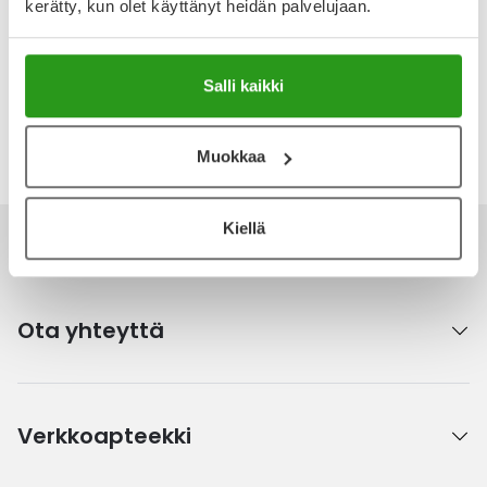
kerätty, kun olet käyttänyt heidän palvelujaan.
Tuotteella ei ole vielä yhtään arvostelua.
Kirjoita arvostelu
Salli kaikki
Katso kaikki IDA WARG Beauty-tuotteet
Muokkaa
Kiellä
Ota yhteyttä
Verkkoapteekki