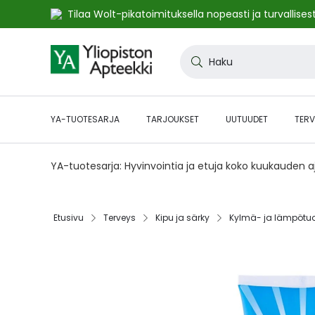
Tilaa Wolt-pikatoimituksella nopeasti ja turvallisest
Skip
to
Haku
Content
YA-TUOTESARJA
TARJOUKSET
UUTUUDET
TERV
YA-tuotesarja: Hyvinvointia ja etuja koko kuukauden 
Etusivu‎
Terveys‎
Kipu ja särky‎
Kylmä- ja lämpötuot
Skip
to
the
end