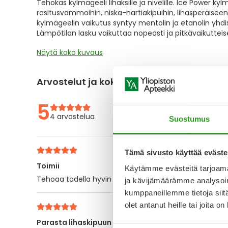
Tehokas kylmägeeli lihaksille ja nivelille. Ice Power ky
the
rasitusvammoihin, niska-hartiakipuihin, lihasperäiseen s
images
kylmägeelin vaikutus syntyy mentolin ja etanolin yhdi
gallery
Lämpötilan lasku vaikuttaa nopeasti ja pitkävaikutteis
Näytä koko kuvaus
Arvostelut ja kokemuksia
5
4 arvostelua
Suostumus
Tämä sivusto käyttää eväste
Toimii
Käytämme evästeitä tarjoama
Tehoaa todella hyvin hartiajumiin. Normi kipugeeli ei 
ja kävijämäärämme analysoim
kumppaneillemme tietoja siitä
olet antanut heille tai joita o
Parasta lihaskipuun