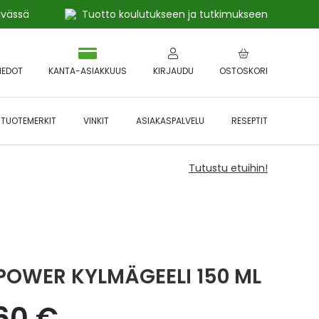
ivässä
Tuotto koulutukseen ja tutkimukseen
IEDOT
KANTA-ASIAKKUUS
KIRJAUDU
OSTOSKORI
TUOTEMERKIT
VINKIT
ASIAKASPALVELU
RESEPTIT
Tutustu etuihin!
 POWER KYLMÄGEELI 150 ML
,60 €