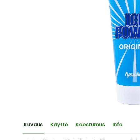
of
the
images
gallery
Skip
to
the
Kuvaus
Käyttö
Koostumus
Info
beginning
of