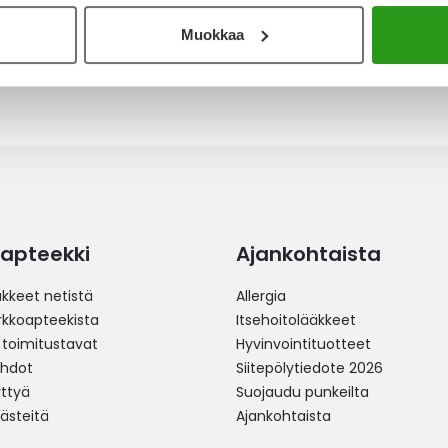
Muokkaa
apteekki
Ajankohtaista
äkkeet netistä
Allergia
erkkoapteekista
Itsehoitolääkkeet
 toimitustavat
Hyvinvointituotteet
ehdot
Siitepölytiedote 2026
yttyä
Suojaudu punkeilta
västeitä
Ajankohtaista