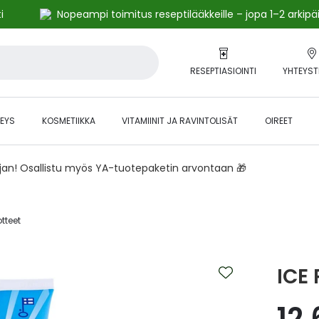
i
Nopeampi toimitus reseptilääkkeille – jopa 1–2 arkipä
RESEPTIASIOINTI
YHTEYST
EYS
KOSMETIIKKA
VITAMIINIT JA RAVINTOLISÄT
OIREET
ajan! Osallistu myös YA-tuotepaketin arvontaan 🎁
teet‎
ICE
12