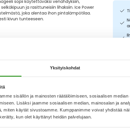
lmägeeli sopii käytettäväksi venähdyksiin,
elkäkipuun ja rasittuneisiin lihaksiin. Ice Power
T
stelmästä, joka alentaa ihon pintalämpötilaa.
esti kivun tunteeseen.
N
a
I
L
O
Kirjoita arvostelu
Yksityiskohdat
13.6.2025
itä
Katso ka
mme sisällön ja mainosten räätälöimiseen, sosiaalisen median
auttanut yhtään, tämä auttaa!!!!
iseen. Lisäksi jaamme sosiaalisen median, mainosalan ja analy
, miten käytät sivustoamme. Kumppanimme voivat yhdistää näitä t
n kerätty, kun olet käyttänyt heidän palvelujaan.
11.2.2025