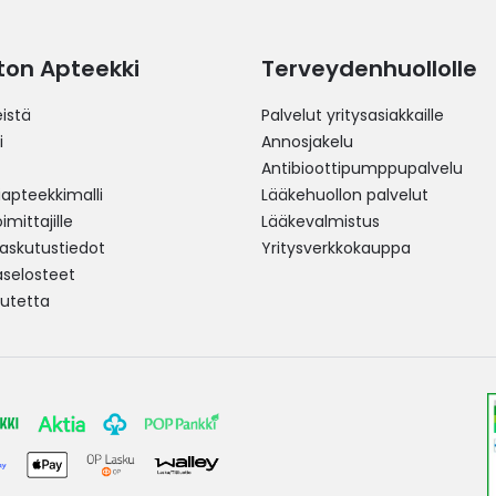
ston Apteekki
Terveydenhuollolle
istä
Palvelut yritysasiakkaille
i
Annosjakelu
Antibioottipumppupalvelu
pteekkimalli
Lääkehuollon palvelut
mittajille
Lääkevalmistus
 laskutustiedot
Yritysverkkokauppa
aselosteet
utetta