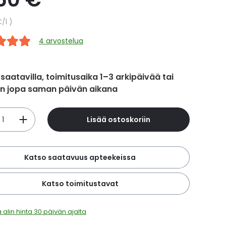
hinta
€
/l
4 arvostelua
 saatavilla, toimitusaika 1–3 arkipäivää tai
in jopa saman päivän aikana
Lisää ostoskoriin
Katso saatavuus apteekeissa
Katso toimitustavat
 alin hinta 30 päivän ajalta