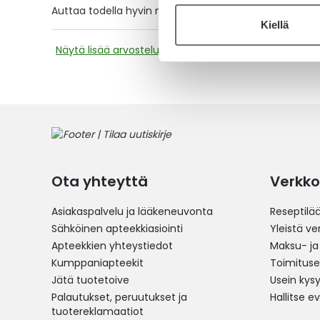
Auttaa todella hyvin niska-hartia kipuihin.
Kiellä
Näytä lisää arvosteluja
Ota yhteyttä
Verkko
Asiakaspalvelu ja lääkeneuvonta
Reseptilä
Sähköinen apteekkiasiointi
Yleistä v
Apteekkien yhteystiedot
Maksu- ja
Kumppaniapteekit
Toimitus
Jätä tuotetoive
Usein kys
Palautukset, peruutukset ja
Hallitse e
tuotereklamaatiot