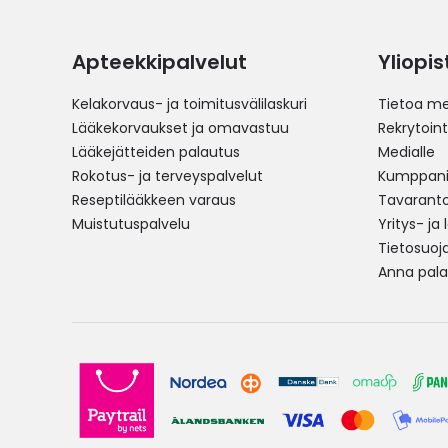
Apteekkipalvelut
Yliopi
Kelakorvaus- ja toimitusvälilaskuri
Tietoa me
Lääkekorvaukset ja omavastuu
Rekrytoint
Lääkejätteiden palautus
Medialle
Rokotus- ja terveyspalvelut
Kumppania
Reseptilääkkeen varaus
Tavarantoi
Muistutuspalvelu
Yritys- ja
Tietosuoj
Anna pala