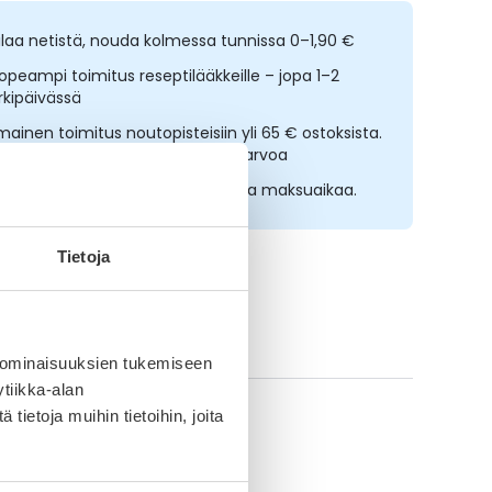
ilaa netistä, nouda kolmessa tunnissa 0–1,90 €
opeampi toimitus reseptilääkkeille – jopa 1–2
rkipäivässä
lmainen toimitus noutopisteisiin yli 65 € ostoksista.
ääkkeet eivät kerrytä ostoskorin arvoa
sta nyt, saat 45 päivää korotonta maksuaikaa.
Tietoja
ikki Ice Power-tuotteet
 ominaisuuksien tukemiseen
tiikka-alan
ietoja muihin tietoihin, joita