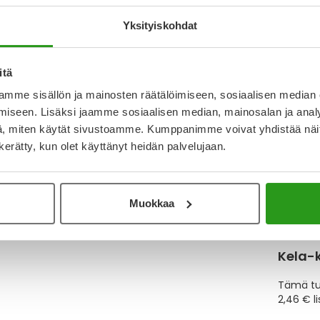
Yksityiskohdat
Katso k
itä
Y
mme sisällön ja mainosten räätälöimiseen, sosiaalisen median
iseen. Lisäksi jaamme sosiaalisen median, mainosalan ja analy
Muistutt
, miten käytät sivustoamme. Kumppanimme voivat yhdistää näitä t
tuotteet
n kerätty, kun olet käyttänyt heidän palvelujaan.
Muokkaa
Lue lisä
Kela-
Tämä tuo
2,46 € l