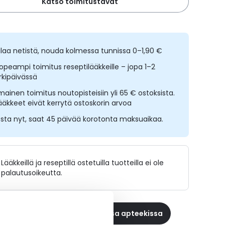
Katso toimitustavat
ilaa netistä, nouda kolmessa tunnissa 0–1,90 €
opeampi toimitus reseptilääkkeille – jopa 1–2
rkipäivässä
lmainen toimitus noutopisteisiin yli 65 € ostoksista.
ääkkeet eivät kerrytä ostoskorin arvoa
sta nyt, saat 45 päivää korotonta maksuaikaa.
Lääkkeillä ja reseptillä ostetuilla tuotteilla ei ole
palautusoikeutta.
 reseptilääke apteekkiin, maksa apteekissa