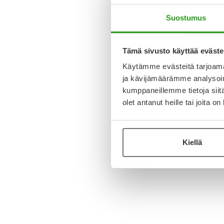
Suostumus
Tämä sivusto käyttää eväste
Käytämme evästeitä tarjoama
ja kävijämäärämme analysoim
kumppaneillemme tietoja siitä
olet antanut heille tai joita o
Kiellä