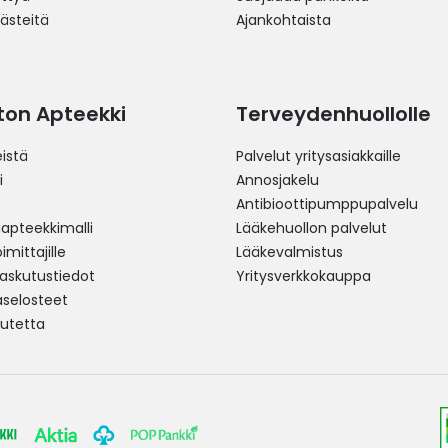
västeitä
Ajankohtaista
ston Apteekki
Terveydenhuollolle
istä
Palvelut yritysasiakkaille
i
Annosjakelu
Antibioottipumppupalvelu
pteekkimalli
Lääkehuollon palvelut
mittajille
Lääkevalmistus
 laskutustiedot
Yritysverkkokauppa
aselosteet
utetta