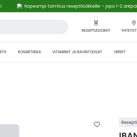
i
Nopeampi toimitus reseptilääkkeille – jopa 1–2 arkipä
RESEPTIASIOINTI
YHTEYST
EYS
KOSMETIIKKA
VITAMIINIT JA RAVINTOLISÄT
OIREET
alihintaiset tuotteet kanta-asiakkaille -24 % to klo 23.59 asti.
Resept
IBA