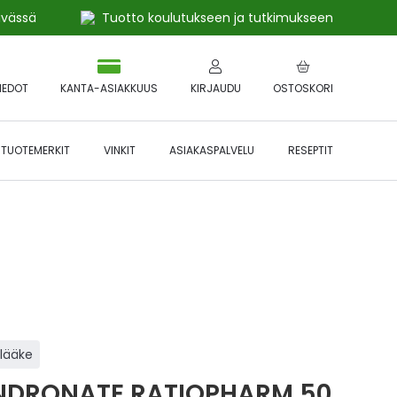
ivässä
Tuotto koulutukseen ja tutkimukseen
IEDOT
KANTA-ASIAKKUUS
KIRJAUDU
OSTOSKORI
TUOTEMERKIT
VINKIT
ASIAKASPALVELU
RESEPTIT
 🔥 *Katso tarkemmat ehdot
Hyödynnä
etu!
ilääke
NDRONATE RATIOPHARM 50