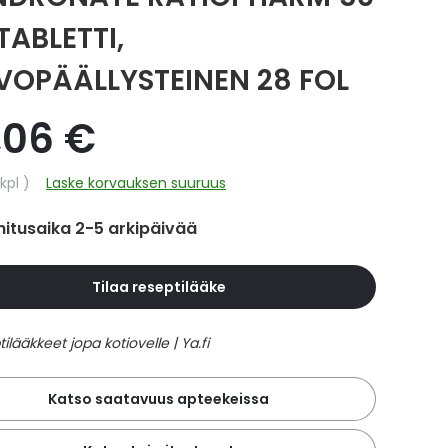
TABLETTI,
VOPÄÄLLYSTEINEN 28 FOL
,06 €
hinta
kpl
Laske korvauksen suuruus
itusaika 2-5 arkipäivää
Tilaa reseptilääke
Katso saatavuus apteekeissa