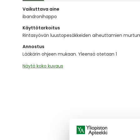
of
Vaikuttava aine
the
images
ibandronihappo
gallery
Käyttötarkoitus
Rintasyövän luustopesäkkeiden aiheuttamien murtum
Annostus
Lääkärin ohjeen mukaan. Yleensä otetaan 1
Näytä koko kuvaus