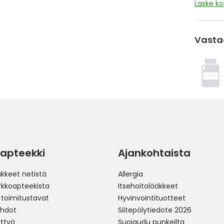
Laske k
Vasta
apteekki
Ajankohtaista
äkkeet netistä
Allergia
erkkoapteekista
Itsehoitolääkkeet
 toimitustavat
Hyvinvointituotteet
ehdot
Siitepölytiedote 2026
yttyä
Suojaudu punkeilta