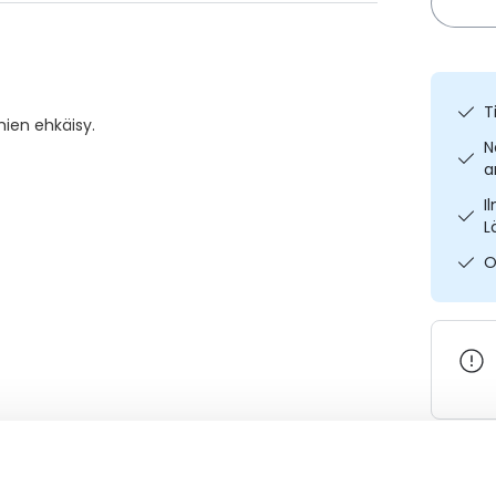
T
ien ehkäisy.
N
a
I
L
O
Varaa