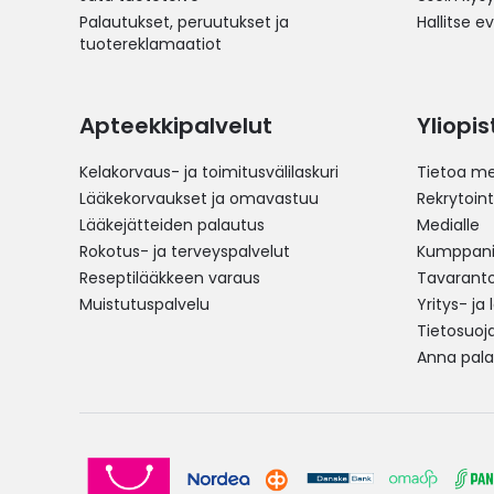
Palautukset, peruutukset ja
Hallitse e
tuotereklamaatiot
Apteekkipalvelut
Yliopi
Kelakorvaus- ja toimitusvälilaskuri
Tietoa me
Lääkekorvaukset ja omavastuu
Rekrytoint
Lääkejätteiden palautus
Medialle
Rokotus- ja terveyspalvelut
Kumppania
Reseptilääkkeen varaus
Tavarantoi
Muistutuspalvelu
Yritys- ja
Tietosuoj
Anna pala