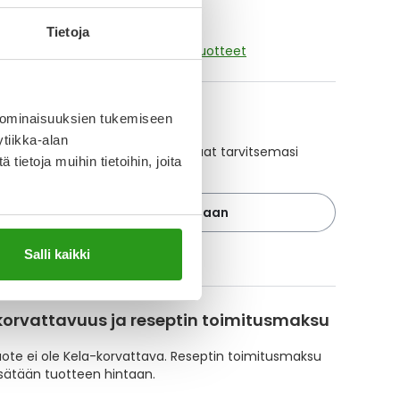
Tietoja
aikki IBANDRONATE RATIOPHARM-tuotteet
A-muistuttaja
 ominaisuuksien tukemiseen
tiikka-alan
ajan avulla pidät huolen, että tilaat tarvitsemasi
ietoja muihin tietoihin, joita
 ajoissa, eivätkä ne lopu kesken.
Lisää tuote muistuttajaan
Salli kaikki
ä muistuttajasta
korvattavuus ja reseptin toimitusmaksu
te ei ole Kela-korvattava. Reseptin toimitusmaksu
isätään tuotteen hintaan.