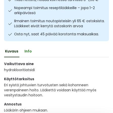
Ulkoilu
Vitamiinit
Syylät ja känsät
Nopeampi toimitus reseptilääkkeille – jopa 1–2
arkipäivässä
Uni ja mieli
YA-tuotesarja
Täit
Ilmainen toimitus noutopisteisiin yli 65 € ostoksista.
Lääkkeet eivät kerrytä ostoskorin arvoa
Vatsa
Ummetus
Osta nyt, saat 45 päivää korotonta maksuaikaa.
Yskä
Kuvaus
Info
Äänen käheys
Vaikuttava aine
hydroklooritiatsidi
Käyttötarkoitus
Eri syistä johtuvien turvotusten sekä kohonneen
verenpaineen hoito. Lääkettä voidaan käyttää myös
vesitystaudin hoitoon.
Annostus
Lääkärin ohjeen mukaan.