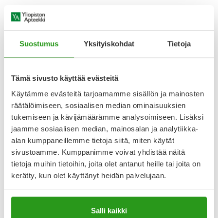
Lääkkeen ottaminen
Tabletit niellään vesilasillisen kera. Iho on suojattava
auringonvalolta ja UV-säteiltä hoidon aikana.
Suostumus
Yksityiskohdat
Tietoja
Vaikutustapa
Hydroklooritiatsidi kuuluu tiatsidiryhmän diureetteihin. Se
lisää
Tämä sivusto käyttää evästeitä
Näytä koko kuvaus
Käytämme evästeitä tarjoamamme sisällön ja mainosten
räätälöimiseen, sosiaalisen median ominaisuuksien
tukemiseen ja kävijämäärämme analysoimiseen. Lisäksi
Lääkkeillä ja reseptillä ostetuilla tuotteilla ei ole
jaamme sosiaalisen median, mainosalan ja analytiikka-
palautusoikeutta.
alan kumppaneillemme tietoja siitä, miten käytät
sivustoamme. Kumppanimme voivat yhdistää näitä
tietoja muihin tietoihin, joita olet antanut heille tai joita on
kerätty, kun olet käyttänyt heidän palvelujaan.
Varaa reseptilääke apteekkiin, maksa apteekissa
Salli kaikki