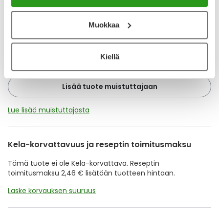
Katso kaikki HYDREX SEMI-tuotteet
Muokkaa
YA-muistuttaja
Muistuttajan avulla pidät huolen, että tilaat tarvitsemasi
Kiellä
tuotteet ajoissa, eivätkä ne lopu kesken.
Lisää tuote muistuttajaan
Lue lisää muistuttajasta
Kela-korvattavuus ja reseptin toimitusmaksu
Tämä tuote ei ole Kela-korvattava. Reseptin
toimitusmaksu 2,46 € lisätään tuotteen hintaan.
Laske korvauksen suuruus