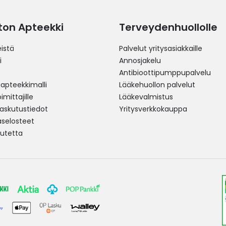
ston Apteekki
Terveydenhuollolle
istä
Palvelut yritysasiakkaille
i
Annosjakelu
Antibioottipumppupalvelu
pteekkimalli
Lääkehuollon palvelut
mittajille
Lääkevalmistus
 laskutustiedot
Yritysverkkokauppa
aselosteet
utetta