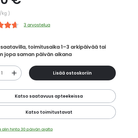
hinta
/kg
3 arvostelua
 saatavilla, toimitusaika 1–3 arkipäivää tai
in jopa saman päivän aikana
Lisää ostoskoriin
Katso saatavuus apteekeissa
Katso toimitustavat
 alin hinta 30 päivän ajalta