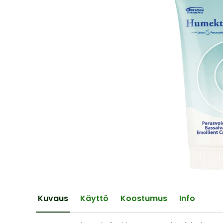
of
the
images
gallery
Skip
to
the
Kuvaus
Käyttö
Koostumus
Info
beginning
of