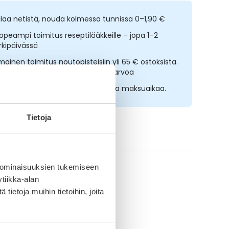
ilaa netistä, nouda kolmessa tunnissa 0–1,90 €
opeampi toimitus reseptilääkkeille – jopa 1–2
rkipäivässä
lmainen toimitus noutopisteisiin yli 65 € ostoksista.
ääkkeet eivät kerrytä ostoskorin arvoa
sta nyt, saat 45 päivää korotonta maksuaikaa.
Tietoja
aikki Humektan-tuotteet
 ominaisuuksien tukemiseen
tiikka-alan
ietoja muihin tietoihin, joita