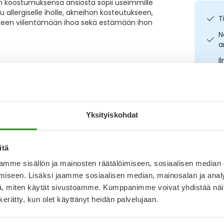
en koostumuksensa ansiosta sopii useimmille
u allergiselle iholle, akneihon kosteutukseen,
T
lkeen viilentämään ihoa sekä estämään ihon
N
a
I
L
Kirjoita arvostelu
O
Yksityiskohdat
13.6.2023
Katso k
itä
kana. Paras perusvoide kosteuttamaan akneihoa.
mme sisällön ja mainosten räätälöimiseen, sosiaalisen median
iseen. Lisäksi jaamme sosiaalisen median, mainosalan ja analy
, miten käytät sivustoamme. Kumppanimme voivat yhdistää näitä t
31.5.2023
n kerätty, kun olet käyttänyt heidän palvelujaan.
imivuus. Ei jää tahmeaksi tai kiiltäväksi kasvoilla,