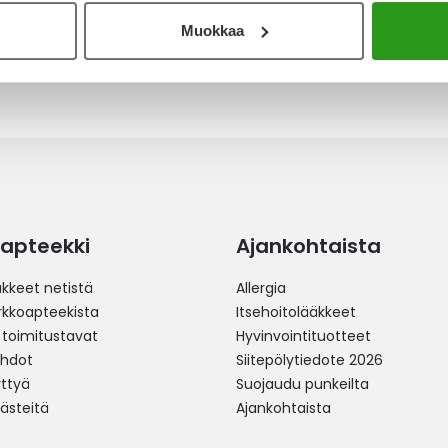
Muokkaa
apteekki
Ajankohtaista
äkkeet netistä
Allergia
erkkoapteekista
Itsehoitolääkkeet
 toimitustavat
Hyvinvointituotteet
ehdot
Siitepölytiedote 2026
yttyä
Suojaudu punkeilta
västeitä
Ajankohtaista