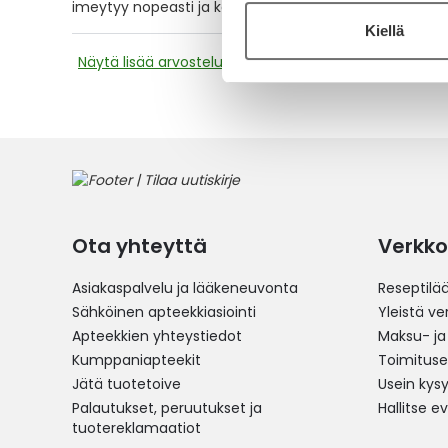
imeytyy nopeasti ja kosteuttaa suht hyvin
Kiellä
Näytä lisää arvosteluja
Ota yhteyttä
Verkko
Asiakaspalvelu ja lääkeneuvonta
Reseptilä
Sähköinen apteekkiasiointi
Yleistä v
Apteekkien yhteystiedot
Maksu- ja
Kumppaniapteekit
Toimitus
Jätä tuotetoive
Usein kys
Palautukset, peruutukset ja
Hallitse e
tuotereklamaatiot