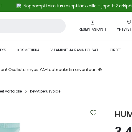
i
Nopeampi toimitus reseptilääkkeille – jopa 1–2 arkipä
RESEPTIASIOINTI
YHTEYST
EYS
KOSMETIIKKA
VITAMIINIT JA RAVINTOLISÄT
OIREET
ajan! Osallistu myös YA-tuotepaketin arvontaan 🎁
et vartalolle‎
Kevyt perusvoide‎
HUM
3,