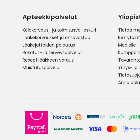
Apteekkipalvelut
Yliopi
Kelakorvaus- ja toimitusvälilaskuri
Tietoa me
Lääkekorvaukset ja omavastuu
Rekrytoint
Lääkejätteiden palautus
Medialle
Rokotus- ja terveyspalvelut
Kumppania
Reseptilääkkeen varaus
Tavarantoi
Muistutuspalvelu
Yritys- ja
Tietosuoj
Anna pala