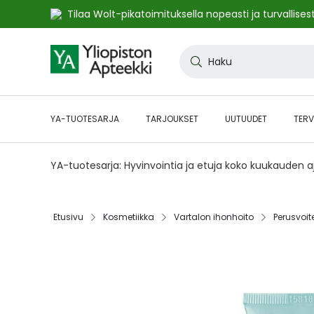
Tilaa Wolt-pikatoimituksella nopeasti ja turvallisest
Skip
to
Haku
Content
YA-TUOTESARJA
TARJOUKSET
UUTUUDET
TERV
YA-tuotesarja: Hyvinvointia ja etuja koko kuukauden 
Etusivu‎
Kosmetiikka‎
Vartalon ihonhoito‎
Perusvoite
Skip
to
the
end