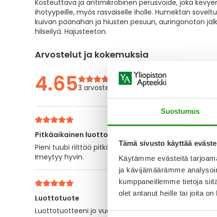
Kosteuttava ja antimikrobinen perusvoide, joka kevy
the
ihotyypeille, myös rasvaiselle iholle. Humektan soveltu
images
kuivan päänahan ja hiusten pesuun, auringonoton jä
gallery
hilseilyä. Hajusteeton.
Arvostelut ja kokemuksia
4.65
3 arvostelua
Suostumus
Pitkäaikainen luottotuote
Tämä sivusto käyttää eväste
Pieni tuubi riittää pitkään ja on helppo kuljettaa mu
Imeytyy hyvin.
Käytämme evästeitä tarjoama
ja kävijämäärämme analysoim
kumppaneillemme tietoja siitä
olet antanut heille tai joita o
Luottotuote
Luottotuotteeni jo vuosia. Edullinen hinta ja loistava to