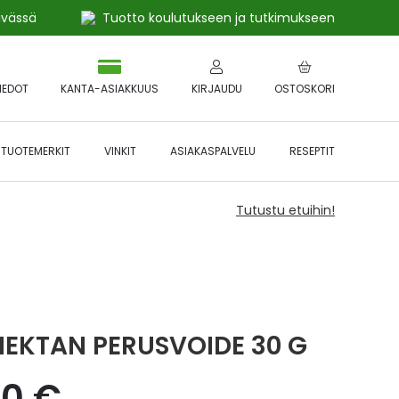
ivässä
Tuotto koulutukseen ja tutkimukseen
IEDOT
KANTA-ASIAKKUUS
KIRJAUDU
OSTOSKORI
TUOTEMERKIT
VINKIT
ASIAKASPALVELU
RESEPTIT
Tutustu etuihin!
EKTAN PERUSVOIDE 30 G
40 €