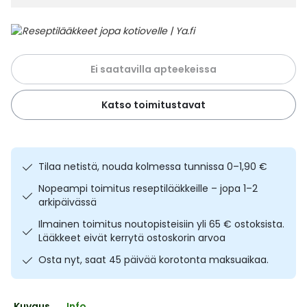
Ulkoilu
Vitamiinit
Syylät ja känsät
Uni ja mieli
YA-tuotesarja
Täit
Ei saatavilla apteekeissa
Vatsa
Ummetus
Katso toimitustavat
Yskä
Äänen käheys
Tilaa netistä, nouda kolmessa tunnissa 0–1,90 €
Nopeampi toimitus reseptilääkkeille – jopa 1–2
arkipäivässä
Ilmainen toimitus noutopisteisiin yli 65 € ostoksista.
Lääkkeet eivät kerrytä ostoskorin arvoa
Osta nyt, saat 45 päivää korotonta maksuaikaa.
Kuvaus
Info