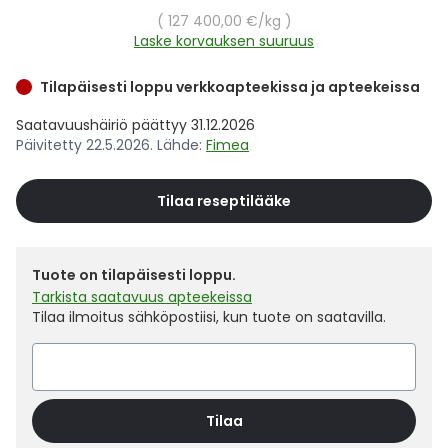
Yleis
Yksikköhinta
127 400,00 €
/kg
Laske korvauksen suuruus
Lapset
Vartalon ihonhoito
Nesteytysvalmisteet
Kurkkukipu
Virts
Umme
Tilapäisesti loppu verkkoapteekissa ja apteekeissa
Matkailu
YA-tuotesarja
Omega-3 ja rasvahapot
Lihas- ja nivelkipu
Virts
Vitam
Saatavuushäiriö päättyy 31.12.2026
Päivitetty 22.5.2026. Lähde:
Fimea
Raskaus, äitiys ja vauvan hoito
Proteiini ja muut lisäravinteet
Närästys
Tilaa reseptilääke
Silmät, korvat ja nenä
Rauta ja rautalisät
Peräpukamat
Suunhoito
Ravitsemus
Päänsärky
Tuote on tilapäisesti loppu.
Tarkista saatavuus apteekeissa
Sydän ja verenkierto
Sinkki
Ripuli
Tilaa ilmoitus sähköpostiisi, kun tuote on saatavilla.
Testit, mittarit ja laitteet
Ubikinoni - koentsyymi Q10
Suun kuivuminen
Tupakoinnin lopettaminen
Urheilu ja tarvikkeet
Syyhy
Tilaa