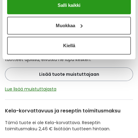
Salli kaikki
Katso kaikki HOLOXAN-tuotteet
Muokkaa
YA-muistuttaja
Kiellä
Muistuttajan avulla pidät huolen, että tilaat tarvitsemasi
tuotteet ajoissa, eivätkä ne lopu kesken.
Lisää tuote muistuttajaan
Lue lisää muistuttajasta
Kela-korvattavuus ja reseptin toimitusmaksu
Tämä tuote ei ole Kela-korvattava. Reseptin
toimitusmaksu 2,46 € lisätään tuotteen hintaan.