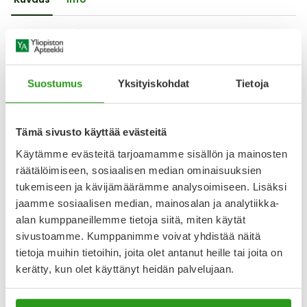
Vaikuttava aine
ifosfamidi
Käyttötarkoitus
Suostumus
Yksityiskohdat
Tietoja
Lääkettä käytetään mm. keuhkosyövän ja kivessyövän
sekä eräiden muiden syöpäsairauksien hoitoon.
Annostus
Tämä sivusto käyttää evästeitä
Lääkärin ohje
Käytämme evästeitä tarjoamamme sisällön ja mainosten
räätälöimiseen, sosiaalisen median ominaisuuksien
Näytä koko kuvaus
tukemiseen ja kävijämäärämme analysoimiseen. Lisäksi
jaamme sosiaalisen median, mainosalan ja analytiikka-
alan kumppaneillemme tietoja siitä, miten käytät
Lääkkeillä ja reseptillä ostetuilla tuotteilla ei ole
palautusoikeutta.
sivustoamme. Kumppanimme voivat yhdistää näitä
tietoja muihin tietoihin, joita olet antanut heille tai joita on
kerätty, kun olet käyttänyt heidän palvelujaan.
Varaa reseptilääke apteekkiin, maksa apteekissa