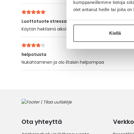
kumppaneillemme tietoja siitä
olet antanut heille tai joita o
Luottotuote stressaavina aikoina
Käytän hektisinä aikoina ja myös untaparantavana tuo
Kiellä
helpotusta
Nukahtaminen ja olo iltaisin helpompaa
Ota yhteyttä
Verkko