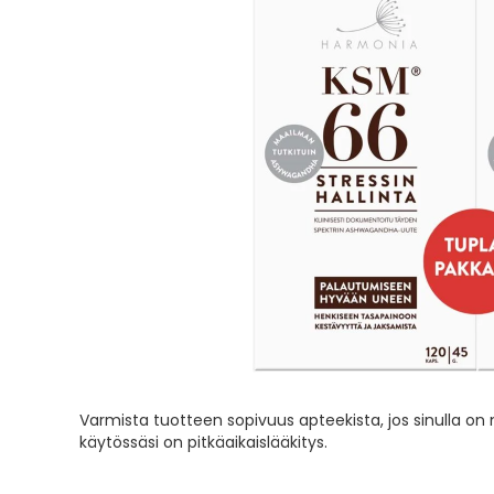
of
the
images
gallery
Skip
to
Varmista tuotteen sopivuus apteekista, jos sinulla on
the
käytössäsi on pitkäaikaislääkitys.
beginning
of