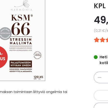
KPL
49
Yksikkö
0,21 €
/
Heti
koti
Määrä
 maksan toimintaan liittyviä ongelmia tai