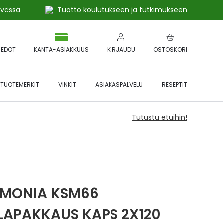
ivässä
Tuotto koulutukseen ja tutkimukseen
IEDOT
KANTA-ASIAKKUUS
KIRJAUDU
OSTOSKORI
TUOTEMERKIT
VINKIT
ASIAKASPALVELU
RESEPTIT
Tutustu etuihin!
MONIA KSM66
LAPAKKAUS KAPS 2X120