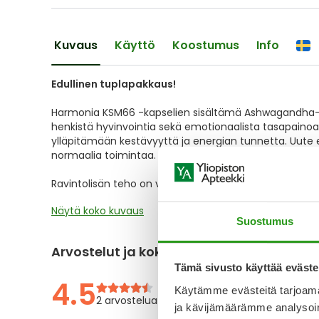
the
images
gallery
Kuvaus
Käyttö
Koostumus
Info
Edullinen tuplapakkaus!
Harmonia KSM66 -kapselien sisältämä Ashwagandha-uu
henkistä hyvinvointia sekä emotionaalista tasapaino
ylläpitämään kestävyyttä ja energian tunnetta. Uute
normaalia toimintaa.
Ravintolisän teho on valmistajan mukaan havaittaviss
Näytä koko kuvaus
Suostumus
Arvostelut ja kokemuksia
Tämä sivusto käyttää eväste
4.5
Käytämme evästeitä tarjoama
2 arvostelua
ja kävijämäärämme analysoim