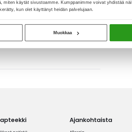
, miten käytät sivustoamme. Kumppanimme voivat yhdistää näitä t
n kerätty, kun olet käyttänyt heidän palvelujaan.
4.10.2024
tteena. Suosittelen!
Muokkaa
11.12.2022
apteekki
Ajankohtaista