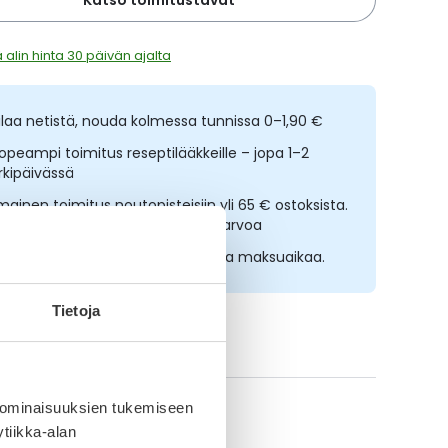
Katso toimitustavat
 alin hinta 30 päivän ajalta
ilaa netistä, nouda kolmessa tunnissa 0–1,90 €
opeampi toimitus reseptilääkkeille – jopa 1–2
rkipäivässä
lmainen toimitus noutopisteisiin yli 65 € ostoksista.
ääkkeet eivät kerrytä ostoskorin arvoa
sta nyt, saat 45 päivää korotonta maksuaikaa.
Tietoja
ikki Harmonia-tuotteet
 ominaisuuksien tukemiseen
tiikka-alan