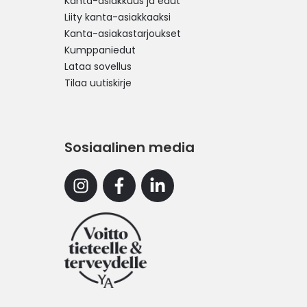
Kanta-asiakkuus ja edut
Liity kanta-asiakkaaksi
Kanta-asiakastarjoukset
Kumppaniedut
Lataa sovellus
Tilaa uutiskirje
Sosiaalinen media
Instagram
Facebook
Linkedin