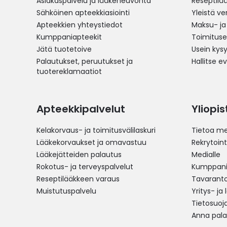
Asiakaspalvelu ja lääkeneuvonta
Reseptilä
Sähköinen apteekkiasiointi
Yleistä v
Apteekkien yhteystiedot
Maksu- ja
Kumppaniapteekit
Toimitus
Jätä tuotetoive
Usein kys
Palautukset, peruutukset ja
Hallitse e
tuotereklamaatiot
Apteekkipalvelut
Yliopi
Kelakorvaus- ja toimitusvälilaskuri
Tietoa me
Lääkekorvaukset ja omavastuu
Rekrytoint
Lääkejätteiden palautus
Medialle
Rokotus- ja terveyspalvelut
Kumppania
Reseptilääkkeen varaus
Tavarantoi
Muistutuspalvelu
Yritys- ja
Tietosuoj
Anna pala