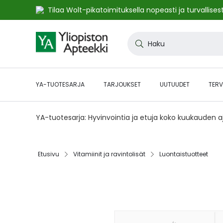
Tilaa Wolt-pikatoimituksella nopeasti ja turvallisest
Skip
to
Haku
Content
YA-TUOTESARJA
TARJOUKSET
UUTUUDET
TERV
YA-tuotesarja: Hyvinvointia ja etuja koko kuukauden 
Etusivu‎
Vitamiinit ja ravintolisät‎
Luontaistuotteet‎
Skip
to
the
end