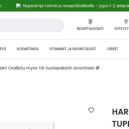
i
Nopeampi toimitus reseptilääkkeille – jopa 1–2 arkipä
RESEPTIASIOINTI
YHTEYST
EYS
KOSMETIIKKA
VITAMIINIT JA RAVINTOLISÄT
OIREET
ajan! Osallistu myös YA-tuotepaketin arvontaan 🎁
HAR
TUP