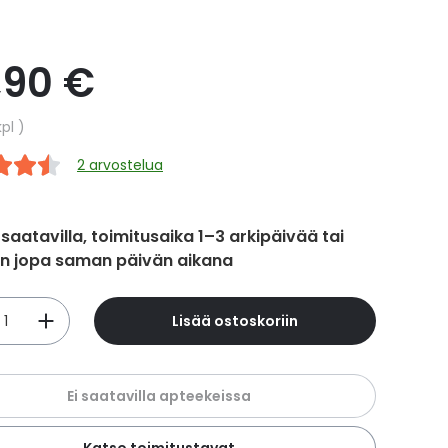
,90 €
hinta
kpl
2 arvostelua
 saatavilla, toimitusaika 1–3 arkipäivää tai
in jopa saman päivän aikana
Lisää ostoskoriin
Ei saatavilla apteekeissa