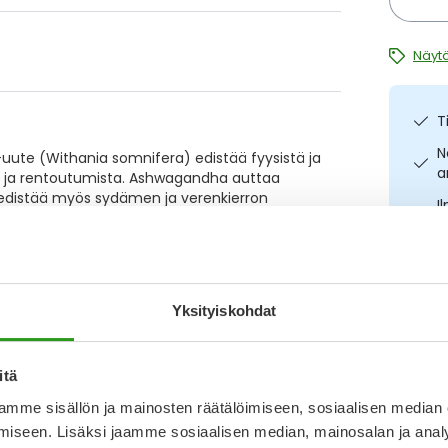
Näytä
T
N
te (Withania somnifera) edistää fyysistä ja
a
a ja rentoutumista. Ashwagandha auttaa
 edistää myös sydämen ja verenkierron
I
L
O
a jo
Yksityiskohdat
Katso ka
itä
mme sisällön ja mainosten räätälöimiseen, sosiaalisen median
Kirjoita arvostelu
iseen. Lisäksi jaamme sosiaalisen median, mainosalan ja analy