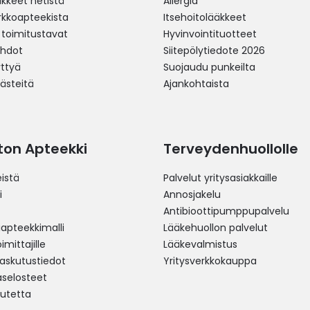
äkkeet netistä
Allergia
erkkoapteekista
Itsehoitolääkkeet
 toimitustavat
Hyvinvointituotteet
ehdot
Siitepölytiedote 2026
yttyä
Suojaudu punkeilta
västeitä
Ajankohtaista
ston Apteekki
Terveydenhuollolle
istä
Palvelut yritysasiakkaille
i
Annosjakelu
Antibioottipumppupalvelu
pteekkimalli
Lääkehuollon palvelut
mittajille
Lääkevalmistus
 laskutustiedot
Yritysverkkokauppa
aselosteet
utetta