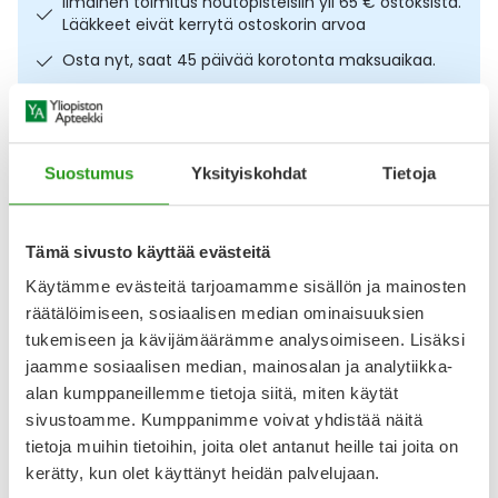
Ilmainen toimitus noutopisteisiin yli 65 € ostoksista.
Lääkkeet eivät kerrytä ostoskorin arvoa
Ulkoilu
Vitamiinit
Syylät ja känsät
Osta nyt, saat 45 päivää korotonta maksuaikaa.
Uni ja mieli
YA-tuotesarja
Täit
Kuvaus
Käyttö
Koostumus
Info
Vatsa
Ummetus
Suostumus
Yksityiskohdat
Tietoja
Erittäin vahvan pidon mattapasta rohkeiden kampausten
Yskä
muotoiluun. HAIRMATE Rude Mood Mattapasta 75 g
yhdistää muotoilun ja hiusten hoidon. Muotoilutuote lisää
Tämä sivusto käyttää evästeitä
hiusten joustavuutta, edistää luonnollista pigmentaatiota
Äänen käheys
ja auttaa suojaamaan ulkoisilta rasitustekijöiltä. Koostumus
Käytämme evästeitä tarjoamamme sisällön ja mainosten
sisältää moringaöljyä ja skorpionikatukan juuriuutetta.
räätälöimiseen, sosiaalisen median ominaisuuksien
Ympäristöystävällinen pakkaus on valmistettu
tukemiseen ja kävijämäärämme analysoimiseen. Lisäksi
Näytä koko kuvaus
jaamme sosiaalisen median, mainosalan ja analytiikka-
alan kumppaneillemme tietoja siitä, miten käytät
Arvostelut ja kokemuksia
sivustoamme. Kumppanimme voivat yhdistää näitä
Tuotteella ei ole vielä yhtään arvostelua.
tietoja muihin tietoihin, joita olet antanut heille tai joita on
kerätty, kun olet käyttänyt heidän palvelujaan.