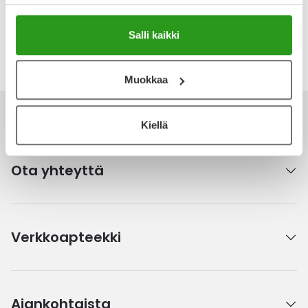
Kirjoita arvostelu
Salli kaikki
Katso kaikki HAIRMATE-tuotteet
Muokkaa
Kiellä
Ota yhteyttä
Verkkoapteekki
Ajankohtaista