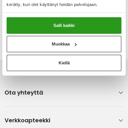
Arvostelut ja kokemuksia
kerätty, kun olet käyttänyt heidän palvelujaan.
Tuotteella ei ole vielä yhtään arvostelua.
Kirjoita arvostelu
Salli kaikki
Katso kaikki Glucobooster-tuotteet
Muokkaa
Kiellä
Ota yhteyttä
Verkkoapteekki