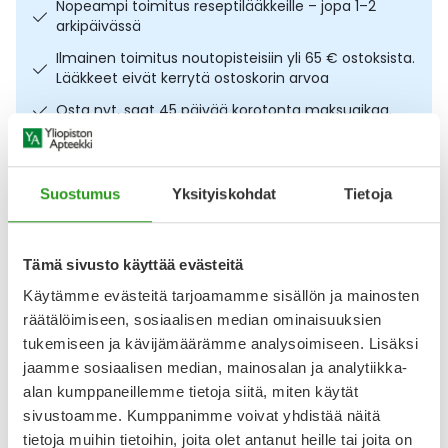
Nopeampi toimitus reseptilääkkeille – jopa 1–2
Ulkoilu
Vitamiinit
Syylät ja känsät
arkipäivässä
Ilmainen toimitus noutopisteisiin yli 65 € ostoksista.
Uni ja mieli
YA-tuotesarja
Täit
Lääkkeet eivät kerrytä ostoskorin arvoa
Osta nyt, saat 45 päivää korotonta maksuaikaa.
Vatsa
Ummetus
Kuvaus
Käyttö
Koostumus
Info
Yskä
Suostumus
Yksityiskohdat
Tietoja
Marjaisen mustikan makuinen glukoosigeeli
Äänen käheys
yksittäispakatussa 30 g pussissa. Glucobooster
Tämä sivusto käyttää evästeitä
glukoosigeeli 30 g pussi sisältää 10 g glukoosia puhtaana
glukoosimonohydraattina. Glukoosigeelin kerta-annospussi
Käytämme evästeitä tarjoamamme sisällön ja mainosten
voidaan käyttää matalaan verensokeriin, lisäenergiaksi
räätälöimiseen, sosiaalisen median ominaisuuksien
sekä urheiluun. Diabeetikot voivat geelin avulla korjata
tukemiseen ja kävijämäärämme analysoimiseen. Lisäksi
matalan verensokerin nopeasti. Yksittäinen kerta-
annospussi on
jaamme sosiaalisen median, mainosalan ja analytiikka-
alan kumppaneillemme tietoja siitä, miten käytät
Näytä koko kuvaus
sivustoamme. Kumppanimme voivat yhdistää näitä
tietoja muihin tietoihin, joita olet antanut heille tai joita on