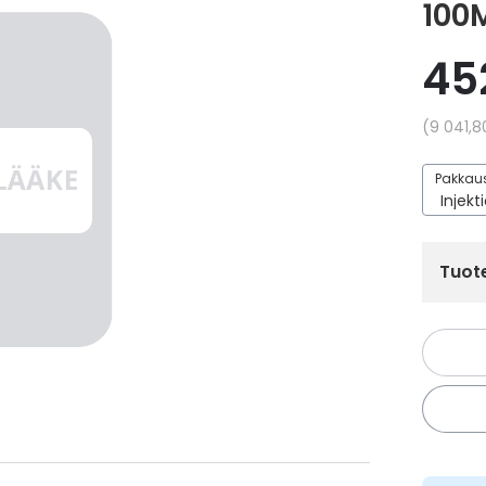
100
45
Yksikkö
9 041,8
Pakkaus
Tuote