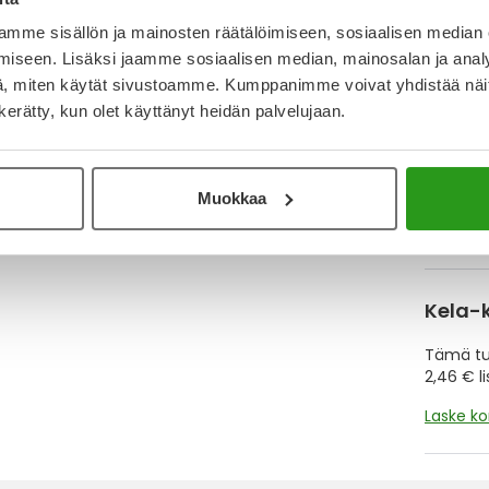
mme sisällön ja mainosten räätälöimiseen, sosiaalisen median
Y
iseen. Lisäksi jaamme sosiaalisen median, mainosalan ja analy
, miten käytät sivustoamme. Kumppanimme voivat yhdistää näitä t
Muistutt
n kerätty, kun olet käyttänyt heidän palvelujaan.
tuotteet
Muokkaa
Lue lisä
Kela-
Tämä tuo
2,46 € l
Laske k