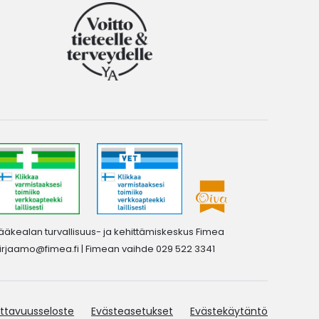
ääkealan turvallisuus- ja kehittämiskeskus Fimea
irjaamo@fimea.fi
| Fimean vaihde 029 522 3341
ttavuusseloste
Evästeasetukset
Evästekäytäntö