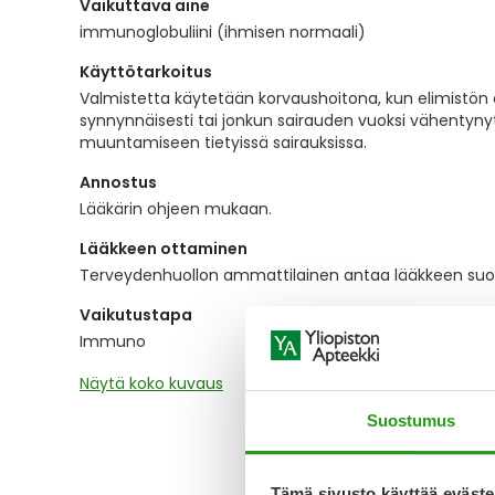
Vaikuttava aine
the
images
immunoglobuliini (ihmisen normaali)
gallery
Käyttötarkoitus
Valmistetta käytetään korvaushoitona, kun elimistö
synnynnäisesti tai jonkun sairauden vuoksi vähenty
muuntamiseen tietyissä sairauksissa.
Annostus
Lääkärin ohjeen mukaan.
Lääkkeen ottaminen
Terveydenhuollon ammattilainen antaa lääkkeen su
Vaikutustapa
Immuno
Näytä koko kuvaus
Suostumus
Tämä sivusto käyttää eväste