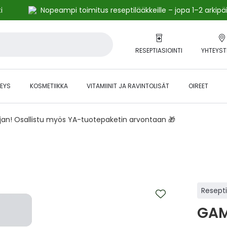
i
Nopeampi toimitus reseptilääkkeille – jopa 1–2 arkipä
RESEPTIASIOINTI
YHTEYST
EYS
KOSMETIIKKA
VITAMIINIT JA RAVINTOLISÄT
OIREET
ajan! Osallistu myös YA-tuotepaketin arvontaan 🎁
Resept
GAM