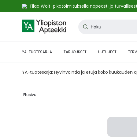
Tilaa Wolt-pikatoimituksella nopeasti ja turvallisest
Skip
to
Haku
Content
YA-TUOTESARJA
TARJOUKSET
UUTUUDET
TERV
YA-tuotesarja: Hyvinvointia ja etuja koko kuukauden 
Etusivu‎
Skip
to
the
end