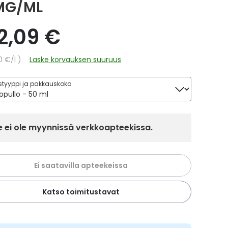
MG/ML
2,09 €
hinta
0 €
/l
Laske korvauksen suuruus
tyyppi ja pakkauskoko
 ei ole myynnissä verkkoapteekissa.
Ei saatavilla apteekeissa
Katso toimitustavat