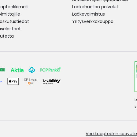
pteekkimalli
Lääkehuollon palvelut
mittajille
Lääkevalmistus
 laskutustiedot
Yritysverkkokauppa
aselosteet
utetta
L
k
Verkkoapteekin saavute