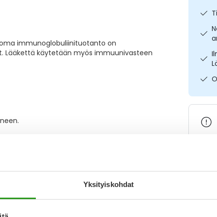
T
N
a
n oma immunoglobuliinituotanto on
nyt. Lääkettä käytetään myös immuunivasteen
I
L
O
oneen.
Varaa
Yksityiskohdat
Katso k
itä