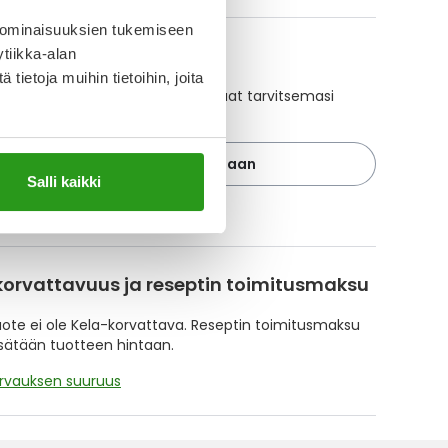
 ominaisuuksien tukemiseen
A-muistuttaja
tiikka-alan
ietoja muihin tietoihin, joita
ajan avulla pidät huolen, että tilaat tarvitsemasi
 ajoissa, eivätkä ne lopu kesken.
Lisää tuote muistuttajaan
Salli kaikki
ä muistuttajasta
korvattavuus ja reseptin toimitusmaksu
te ei ole Kela-korvattava. Reseptin toimitusmaksu
isätään tuotteen hintaan.
orvauksen suuruus