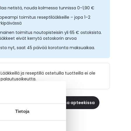
ilaa netistä, nouda kolmessa tunnissa 0–1,90 €
opeampi toimitus reseptilääkkeille – jopa 1–2
rkipäivässä
lmainen toimitus noutopisteisiin yli 65 € ostoksista.
ääkkeet eivät kerrytä ostoskorin arvoa
sta nyt, saat 45 päivää korotonta maksuaikaa.
Lääkkeillä ja reseptillä ostetuilla tuotteilla ei ole
palautusoikeutta.
 reseptilääke apteekkiin, maksa apteekissa
Tietoja
aikki GAMUNEX-tuotteet