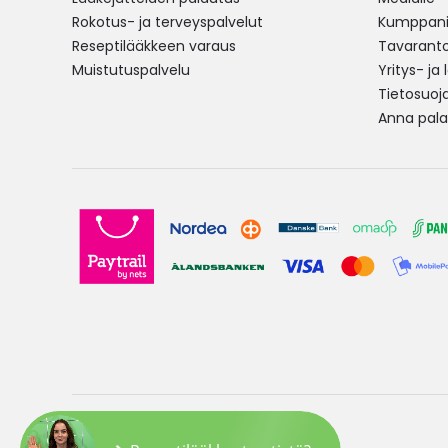
Rokotus- ja terveyspalvelut
Kumppania
Reseptilääkkeen varaus
Tavarantoi
Muistutuspalvelu
Yritys- ja
Tietosuoj
Anna pala
Copyright © 2026 Yliopiston Apteekki