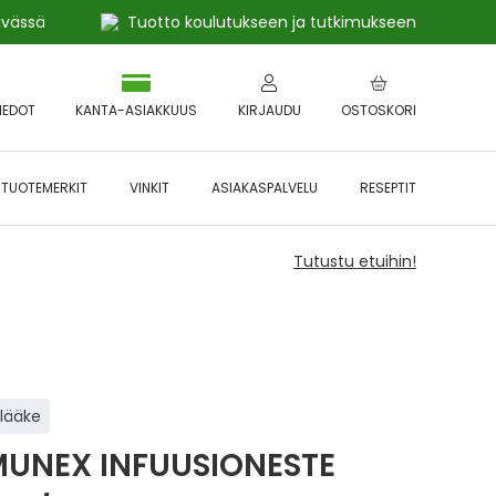
ivässä
Tuotto koulutukseen ja tutkimukseen
IEDOT
KANTA-ASIAKKUUS
KIRJAUDU
OSTOSKORI
TUOTEMERKIT
VINKIT
ASIAKASPALVELU
RESEPTIT
Tutustu etuihin!
ilääke
UNEX INFUUSIONESTE