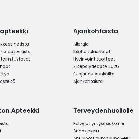
apteekki
Ajankohtaista
äkkeet netistä
Allergia
erkkoapteekista
Itsehoitolääkkeet
 toimitustavat
Hyvinvointituotteet
ehdot
Siitepölytiedote 2026
yttyä
Suojaudu punkeilta
västeitä
Ajankohtaista
ston Apteekki
Terveydenhuollolle
istä
Palvelut yritysasiakkaille
i
Annosjakelu
Antibioottipumppupalvelu