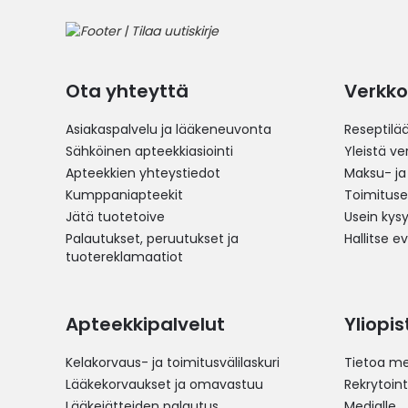
Ota yhteyttä
Verkko
Asiakaspalvelu ja lääkeneuvonta
Reseptilä
Sähköinen apteekkiasiointi
Yleistä v
Apteekkien yhteystiedot
Maksu- ja
Kumppaniapteekit
Toimitus
Jätä tuotetoive
Usein kys
Palautukset, peruutukset ja
Hallitse e
tuotereklamaatiot
Apteekkipalvelut
Yliopi
Kelakorvaus- ja toimitusvälilaskuri
Tietoa me
Lääkekorvaukset ja omavastuu
Rekrytoint
Lääkejätteiden palautus
Medialle