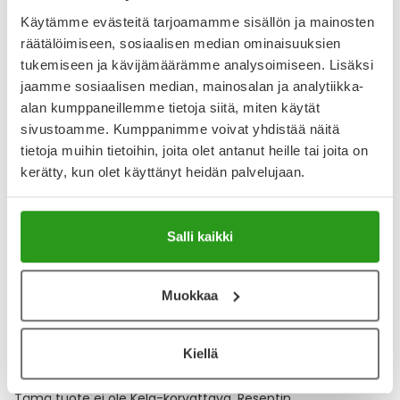
Lääkkeillä ja reseptillä ostetuilla tuotteilla ei ole
Käytämme evästeitä tarjoamamme sisällön ja mainosten
palautusoikeutta.
räätälöimiseen, sosiaalisen median ominaisuuksien
tukemiseen ja kävijämäärämme analysoimiseen. Lisäksi
jaamme sosiaalisen median, mainosalan ja analytiikka-
Katso kaikki Fyperix vet-tuotteet
alan kumppaneillemme tietoja siitä, miten käytät
sivustoamme. Kumppanimme voivat yhdistää näitä
tietoja muihin tietoihin, joita olet antanut heille tai joita on
YA-muistuttaja
kerätty, kun olet käyttänyt heidän palvelujaan.
Muistuttajan avulla pidät huolen, että tilaat tarvitsemasi
tuotteet ajoissa, eivätkä ne lopu kesken.
Salli kaikki
Lisää tuote muistuttajaan
Muokkaa
Lue lisää muistuttajasta
Kiellä
Kela-korvattavuus ja reseptin toimitusmaksu
Tämä tuote ei ole Kela-korvattava. Reseptin