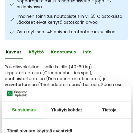
Nopeampi toimitus reseptilääkkeille – jopa 1–2
Ulkoilu
Vitamiinit
Syylät ja känsät
arkipäivässä
Ilmainen toimitus noutopisteisiin yli 65 € ostoksista.
Lääkkeet eivät kerrytä ostoskorin arvoa
Uni ja mieli
YA-tuotesarja
Täit
Osta nyt, saat 45 päivää korotonta maksuaikaa.
Vatsa
Ummetus
Kuvaus
Käyttö
Koostumus
Info
Yskä
Paikallisvaleluliuos isoille koirille (40-60 kg)
Äänen käheys
kirpputartuntojen (Ctenocephalides spp.),
puutiaistartuntojen (Dermacentor raticulatus) ja
väivetartunnan (Trichodectes canis) hoitoon. Suurin osa
väiveistä kuolee 2 vuorokauden kuluessa. Hyöntesiä
tappava vaikutus aikuisten kirppujen aiheuttamissa uusissa
tartunnoissa kestää enintään 8
Suostumus
Yksityiskohdat
Tietoja
Näytä koko kuvaus
Tämä sivusto käyttää evästeitä