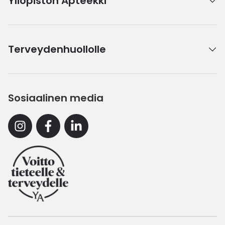
Yliopiston Apteekki
Terveydenhuollolle
Sosiaalinen media
Instagram
Facebook
Linkedin