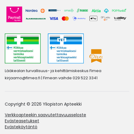
Lääkealan turvallisuus- ja kehittämiskeskus Fimea
kirjaamo@fimea.fi
| Fimean vaihde 029 522 3341
Copyright © 2026 Yliopiston Apteekki
Verkkoapteekin saavutettavuusseloste
Evästeasetukset
Evästekäytäntö