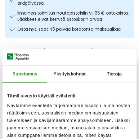
arkipäivässä
Ulkoilu
Vitamiinit
Syylät ja känsät
Ilmainen toimitus noutopisteisiin yli 65 € ostoksista.
Lääkkeet eivät kerrytä ostoskorin arvoa
Uni ja mieli
YA-tuotesarja
Täit
Osta nyt, saat 45 päivää korotonta maksuaikaa.
Vatsa
Ummetus
Kuvaus
Käyttö
Koostumus
Info
Yskä
Kevyt polvituki tukemaan polvea ja helpottamaan
kipuoireita. Futuro comfort polvituki on hengittävä ja se
Äänen käheys
Suostumus
Yksityiskohdat
Tietoja
sopii revähdyksiin, rasitustilaan ja turvotukseen. Helppo
pukea ja riisua. Sopii oikeaan ja vasempaan polveen. Koot: S
(polvenympärys 30,5-36,5 cm), M (polvenympärys 36,5-43
Tämä sivusto käyttää evästeitä
cm) ja L (polvenympärys 43-49,5 cm). Mitta polvilumpion
ympäriltä seisovassa asennossa. CE-merkitty
Käytämme evästeitä tarjoamamme sisällön ja mainosten
räätälöimiseen, sosiaalisen median ominaisuuksien
Näytä koko kuvaus
tukemiseen ja kävijämäärämme analysoimiseen. Lisäksi
jaamme sosiaalisen median, mainosalan ja analytiikka-
Arvostelut ja kokemuksia
alan kumppaneillemme tietoja siitä, miten käytät