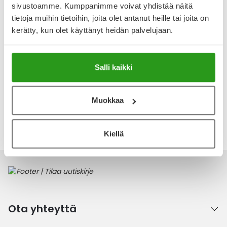
4
sivustoamme. Kumppanimme voivat yhdistää näitä
Kirjoita arvostelu
1 arvostelu
tietoja muihin tietoihin, joita olet antanut heille tai joita on
kerätty, kun olet käyttänyt heidän palvelujaan.
30.12.2016
Hyvä
Salli kaikki
Kevyt ja hyvän tuntunen polvessa
Muokkaa
Katso kaikki Futuro-tuotteet
Kiellä
Ota yhteyttä