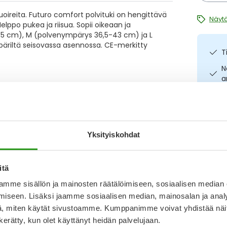
oireita. Futuro comfort polvituki on hengittävä
Näytä
Helppo pukea ja riisua. Sopii oikeaan ja
,5 cm), M (polvenympärys 36,5-43 cm) ja L
äriltä seisovassa asennossa. CE-merkitty
T
N
a
I
L
O
Kirjoita arvostelu
Yksityiskohdat
18.7.2024
Katso ka
itä
mme sisällön ja mainosten räätälöimiseen, sosiaalisen median
lla. Oli kokoa XL. Ei voisi mitenkään käyttää vaikka
iseen. Lisäksi jaamme sosiaalisen median, mainosalan ja analy
mallinen.
, miten käytät sivustoamme. Kumppanimme voivat yhdistää näitä t
n kerätty, kun olet käyttänyt heidän palvelujaan.