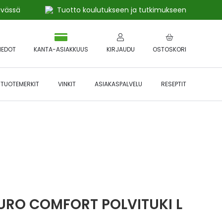
ivässä
Tuotto koulutukseen ja tutkimukseen
IEDOT
KANTA-ASIAKKUUS
KIRJAUDU
OSTOSKORI
TUOTEMERKIT
VINKIT
ASIAKASPALVELU
RESEPTIT
 🔥 *Katso tarkemmat ehdot
Hyödynnä
etu!
URO COMFORT POLVITUKI L