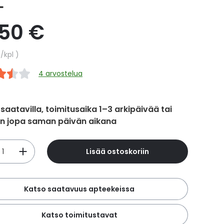
L
,50 €
hinta
€
/kpl
4 arvostelua
 saatavilla, toimitusaika 1–3 arkipäivää tai
in jopa saman päivän aikana
Lisää ostoskoriin
Katso saatavuus apteekeissa
Katso toimitustavat