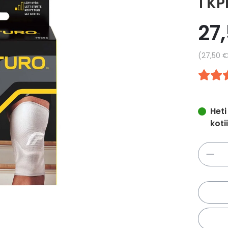
1 KP
27
Yksikkö
27,50 
Heti
koti
Määrä