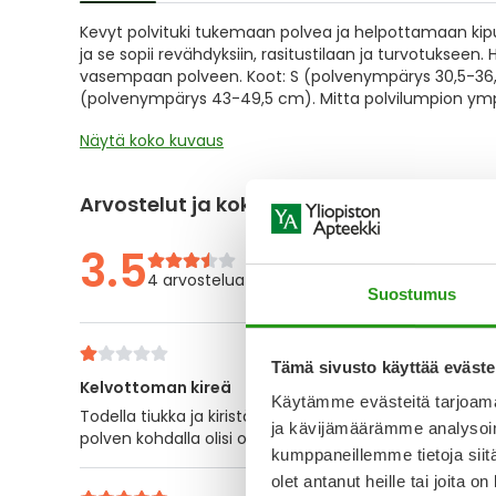
of
Kevyt polvituki tukemaan polvea ja helpottamaan kipu
the
ja se sopii revähdyksiin, rasitustilaan ja turvotukseen. 
images
vasempaan polveen. Koot: S (polvenympärys 30,5-36
gallery
(polvenympärys 43-49,5 cm). Mitta polvilumpion ymp
Näytä koko kuvaus
Arvostelut ja kokemuksia
3.5
4 arvostelua
Suostumus
Tämä sivusto käyttää eväste
Kelvottoman kireä
Käytämme evästeitä tarjoama
Todella tiukka ja kiristää hurjasti polven ala- ja yläpuo
ja kävijämäärämme analysoim
polven kohdalla olisi ollut sopiva tuki. Jotenkin oudon 
kumppaneillemme tietoja siitä
olet antanut heille tai joita o