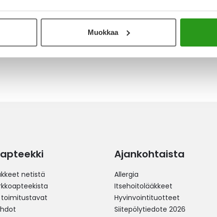
23.5.2024
 kun valitsee itselleen sopivan koon. Edesauttaa
Muokkaa
apteekki
Ajankohtaista
äkkeet netistä
Allergia
erkkoapteekista
Itsehoitolääkkeet
 toimitustavat
Hyvinvointituotteet
ehdot
Siitepölytiedote 2026