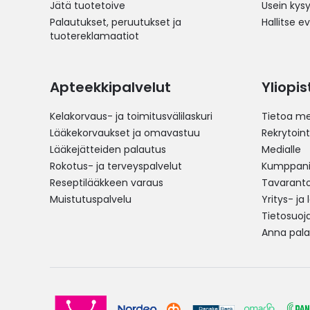
Jätä tuotetoive
Usein kys
Palautukset, peruutukset ja
Hallitse e
tuotereklamaatiot
Apteekkipalvelut
Yliopi
Kelakorvaus- ja toimitusvälilaskuri
Tietoa me
Lääkekorvaukset ja omavastuu
Rekrytoint
Lääkejätteiden palautus
Medialle
Rokotus- ja terveyspalvelut
Kumppania
Reseptilääkkeen varaus
Tavarantoi
Muistutuspalvelu
Yritys- ja
Tietosuoj
Anna pala