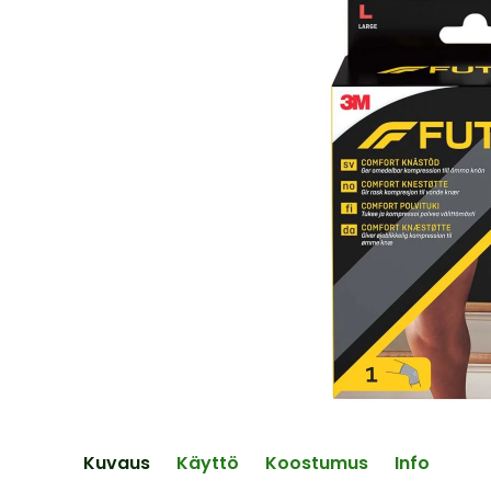
end
of
the
images
gallery
Skip
to
the
Kuvaus
Käyttö
Koostumus
Info
beginning