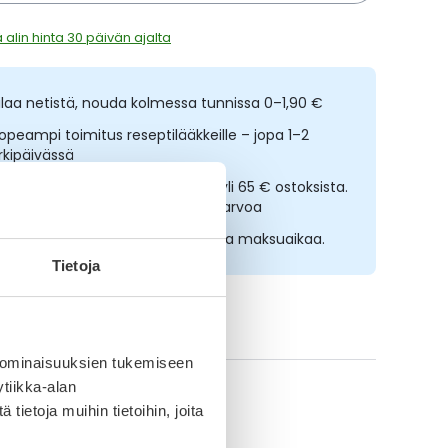
 alin hinta 30 päivän ajalta
ilaa netistä, nouda kolmessa tunnissa 0–1,90 €
opeampi toimitus reseptilääkkeille – jopa 1–2
rkipäivässä
lmainen toimitus noutopisteisiin yli 65 € ostoksista.
ääkkeet eivät kerrytä ostoskorin arvoa
sta nyt, saat 45 päivää korotonta maksuaikaa.
Tietoja
ikki Futuro-tuotteet
 ominaisuuksien tukemiseen
tiikka-alan
ietoja muihin tietoihin, joita