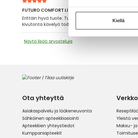
FUTURO COMFORT LIFT POLVITUKI L
Erittäin hyvä tuote. Tukee hyvin ja puristus on sopiva
Kiellä
kivutonta kävelyä todella paljon.
Näytä lisää arvosteluja
Ota yhteyttä
Verkko
Asiakaspalvelu ja lääkeneuvonta
Reseptilä
Sähköinen apteekkiasiointi
Yleistä v
Apteekkien yhteystiedot
Maksu- ja
Kumppaniapteekit
Toimitus