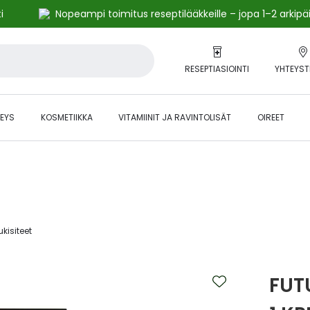
i
Nopeampi toimitus reseptilääkkeille – jopa 1–2 arkipä
RESEPTIASIOINTI
YHTEYST
EYS
KOSMETIIKKA
VITAMIINIT JA RAVINTOLISÄT
OIREET
alihintaiset tuotteet kanta-asiakkaille -24 % to klo 23.59 asti.
ukisiteet‎
FUT