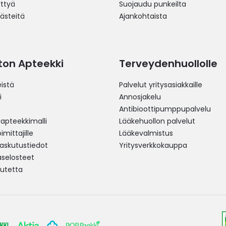
yttyä
Suojaudu punkeilta
västeitä
Ajankohtaista
ston Apteekki
Terveydenhuollolle
istä
Palvelut yritysasiakkaille
i
Annosjakelu
Antibioottipumppupalvelu
pteekkimalli
Lääkehuollon palvelut
mittajille
Lääkevalmistus
 laskutustiedot
Yritysverkkokauppa
aselosteet
utetta