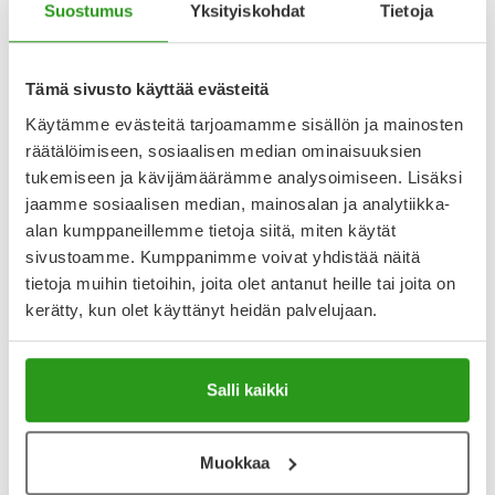
Suostumus
Yksityiskohdat
Tietoja
Katso kaikki FUCIDIN PARANOVA-tuotteet
Tämä sivusto käyttää evästeitä
Käytämme evästeitä tarjoamamme sisällön ja mainosten
räätälöimiseen, sosiaalisen median ominaisuuksien
YA-muistuttaja
tukemiseen ja kävijämäärämme analysoimiseen. Lisäksi
jaamme sosiaalisen median, mainosalan ja analytiikka-
Muistuttajan avulla pidät huolen, että tilaat tarvitsemasi
tuotteet ajoissa, eivätkä ne lopu kesken.
alan kumppaneillemme tietoja siitä, miten käytät
sivustoamme. Kumppanimme voivat yhdistää näitä
Lisää tuote muistuttajaan
tietoja muihin tietoihin, joita olet antanut heille tai joita on
kerätty, kun olet käyttänyt heidän palvelujaan.
Lue lisää muistuttajasta
Salli kaikki
Kela-korvattavuus ja reseptin toimitusmaksu
Tämä tuote ei ole Kela-korvattava. Reseptin
Muokkaa
toimitusmaksu 2,46 € lisätään tuotteen hintaan.