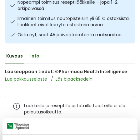
Nopeampi toimitus reseptilääkkeille – jopa 1–2
Ulkoilu
Vitamiinit
Syylät ja känsät
arkipäivässä
Ilmainen toimitus noutopisteisiin yli 65 € ostoksista.
Uni ja mieli
YA-tuotesarja
Täit
Lääkkeet eivät kerrytä ostoskorin arvoa
Osta nyt, saat 45 päivää korotonta maksuaikaa.
Vatsa
Ummetus
Kuvaus
Info
Yskä
Lääkeoppaan tiedot: ©Pharmaca Health Intelligence
Äänen käheys
Lue pakkausseloste
Läs bipacksedeln
Lääkkeillä ja reseptillä ostetuilla tuotteilla ei ole
palautusoikeutta.
Varaa reseptilääke apteekkiin, maksa apteekissa