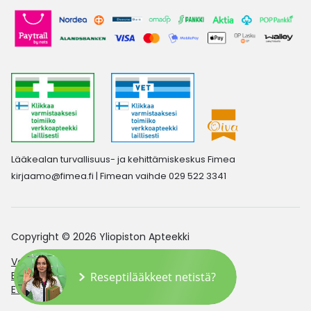
Lääkealan turvallisuus- ja kehittämiskeskus Fimea
kirjaamo@fimea.fi
| Fimean vaihde 029 522 3341
Copyright © 2026 Yliopiston Apteekki
Verkkoapteekin saavutettavuusseloste
Evästeasetukset
Reseptilääkkeet netistä?
Evästekäytäntö