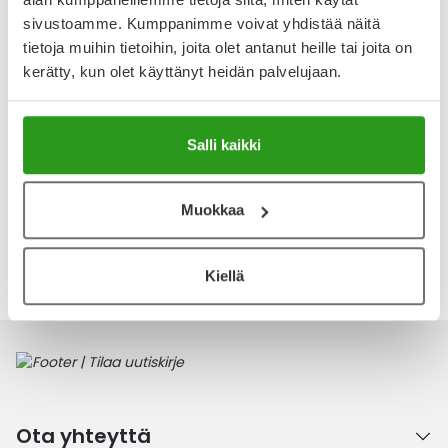
sivustoamme. Kumppanimme voivat yhdistää näitä
3
tietoja muihin tietoihin, joita olet antanut heille tai joita on
Kirjoita arvostelu
1 arvostelu
kerätty, kun olet käyttänyt heidän palvelujaan.
21.2.2024
Salli kaikki
Foam lite
Ihan ok. Minulle tosin laastarin liimasta ihottumaa.
Muokkaa
Katso kaikki Foam Lite-tuotteet
Kiellä
Ota yhteyttä