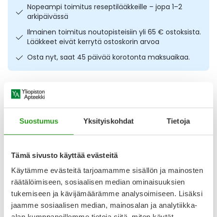
Nopeampi toimitus reseptilääkkeille – jopa 1–2
Ulkoilu
Vitamiinit
Syylät ja känsät
arkipäivässä
Ilmainen toimitus noutopisteisiin yli 65 € ostoksista.
Uni ja mieli
YA-tuotesarja
Täit
Lääkkeet eivät kerrytä ostoskorin arvoa
Osta nyt, saat 45 päivää korotonta maksuaikaa.
Vatsa
Ummetus
Yskä
Kuvaus
Käyttö
Koostumus
Info
Äänen käheys
Steriili vaahtosidos kiinnittyvillä silikonireunoilla. Foam lite
Suostumus
Yksityiskohdat
Tietoja
10x10cm adhesive 10 kpl käytetään vähän erittäville tai ei-
erittäville haavoille, kuten säärihaavoille, painehaavoille,
diabeetikon haavoille, kirurgisille haavoille, toisen asteen
palovammoille, hankaumille, rakoille sekä repeämille.
Tämä sivusto käyttää evästeitä
Haavalle asetettavan tyynyn koko 6,5 cm x 6,5 cm.
Käytämme evästeitä tarjoamamme sisällön ja mainosten
Pakkauksessa on 10
räätälöimiseen, sosiaalisen median ominaisuuksien
Näytä koko kuvaus
tukemiseen ja kävijämäärämme analysoimiseen. Lisäksi
jaamme sosiaalisen median, mainosalan ja analytiikka-
Arvostelut ja kokemuksia
alan kumppaneillemme tietoja siitä, miten käytät