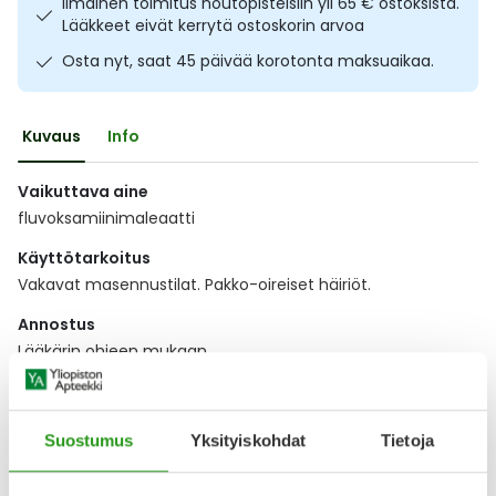
Ilmainen toimitus noutopisteisiin yli 65 € ostoksista.
Ulkoilu
Vitamiinit
Syylät ja känsät
Lääkkeet eivät kerrytä ostoskorin arvoa
Osta nyt, saat 45 päivää korotonta maksuaikaa.
Uni ja mieli
YA-tuotesarja
Täit
Kuvaus
Info
Vatsa
Ummetus
Vaikuttava aine
Yskä
fluvoksamiinimaleaatti
Käyttötarkoitus
Äänen käheys
Vakavat masennustilat. Pakko-oireiset häiriöt.
Annostus
Lääkärin ohjeen mukaan.
Näytä koko kuvaus
Suostumus
Yksityiskohdat
Tietoja
Lääkkeillä ja reseptillä ostetuilla tuotteilla ei ole
palautusoikeutta.