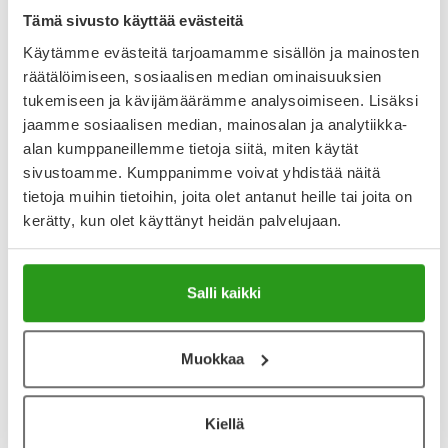
Tämä sivusto käyttää evästeitä
Käytämme evästeitä tarjoamamme sisällön ja mainosten
räätälöimiseen, sosiaalisen median ominaisuuksien
Varaa reseptilääke apteekkiin, maksa apteekissa
tukemiseen ja kävijämäärämme analysoimiseen. Lisäksi
jaamme sosiaalisen median, mainosalan ja analytiikka-
alan kumppaneillemme tietoja siitä, miten käytät
Katso kaikki FLUVOSOL-tuotteet
sivustoamme. Kumppanimme voivat yhdistää näitä
tietoja muihin tietoihin, joita olet antanut heille tai joita on
kerätty, kun olet käyttänyt heidän palvelujaan.
YA-muistuttaja
Muistuttajan avulla pidät huolen, että tilaat tarvitsemasi
Salli kaikki
tuotteet ajoissa, eivätkä ne lopu kesken.
Lisää tuote muistuttajaan
Muokkaa
Lue lisää muistuttajasta
Kiellä