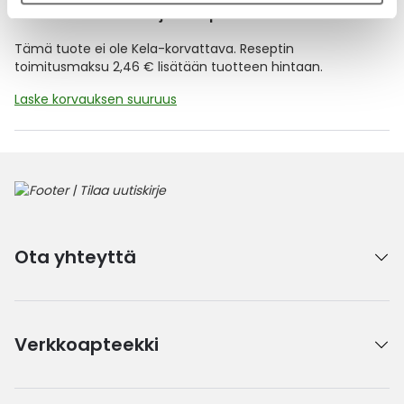
Kela-korvattavuus ja reseptin toimitusmaksu
Tämä tuote ei ole Kela-korvattava. Reseptin
toimitusmaksu 2,46 € lisätään tuotteen hintaan.
Laske korvauksen suuruus
Ota yhteyttä
Verkkoapteekki